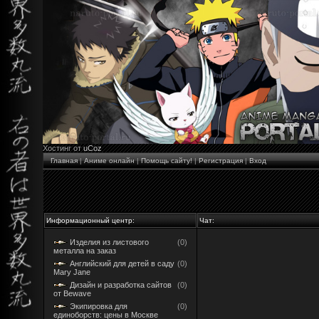
Хостинг от
uCoz
Главная
|
Аниме онлайн
|
Помощь сайту!
|
Регистрация
|
Вход
Информационный центр:
Чат:
Изделия из листового
(0)
металла на заказ
Английский для детей в саду
(0)
Mary Jane
Дизайн и разработка сайтов
(0)
от Bewave
Экипировка для
(0)
единоборств: цены в Москве