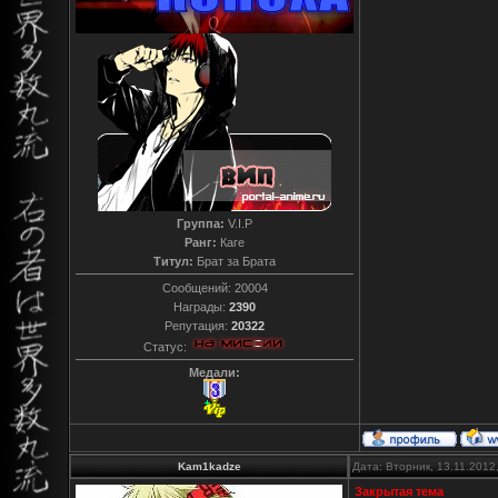
Группа:
V.I.P
Ранг:
Каге
Титул:
Брат за Брата
Сообщений:
20004
Награды:
2390
Репутация:
20322
Статус:
Медали:
Kam1kadze
Дата: Вторник, 13.11.2012
Закрытая тема