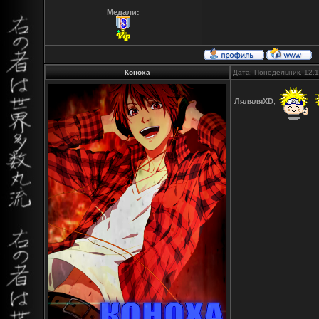
Медали:
Коноха
Дата: Понедельник, 12.
ЛяляляXD
,