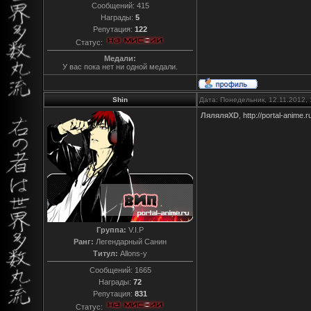
Сообщений:
415
Награды:
5
Репутация:
122
Статус:
Медали:
У вас пока нет ни одной медали.
Shin
Дата: Понедельник, 12.11.2012,
ЛяляляXD
,
http://portal-anime.
Группа:
V.I.P
Ранг:
Легендарный Санин
Титул:
Allons-y
Сообщений:
1665
Награды:
72
Репутация:
831
Статус: