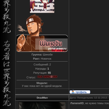
Группа:
Шиноби
Ранг:
Новичок
Сообщений:
2
Награды:
1
Репутация:
55
Статус:
Медали:
У вас пока нет ни одной медали.
DeadMan
Дата: Понедельник, 12.11.2012,
ЛяляляXD
, не нужно темы пок