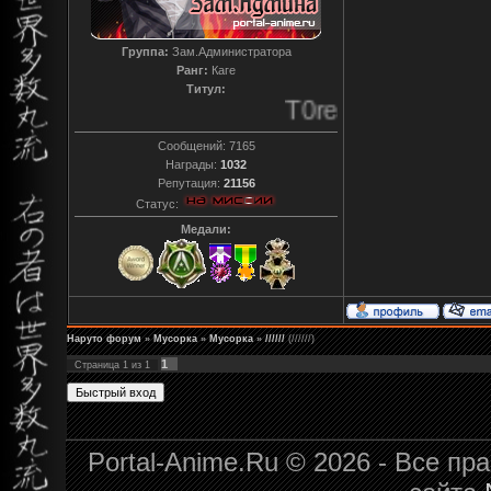
Группа:
Зам.Администратора
Ранг:
Каге
Титул:
T0reador xD
Сообщений:
7165
Награды:
1032
Репутация:
21156
Статус:
Медали:
Наруто форум
»
Мусорка
»
Мусорка
»
//////
(//////)
1
Страница
1
из
1
Portal-Anime.Ru © 2026 - Все п