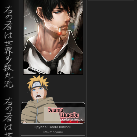
Группа:
Элита Шиноби
Ранг:
Чунин