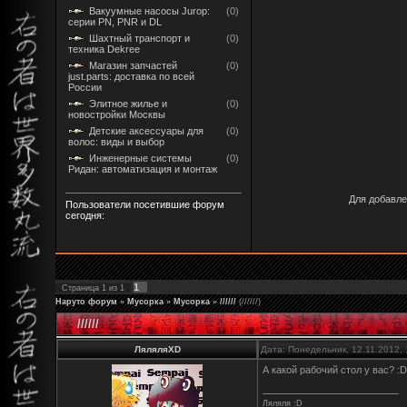
Вакуумные насосы Jurop:
(0)
серии PN, PNR и DL
Шахтный транспорт и
(0)
техника Dekree
Магазин запчастей
(0)
just.parts: доставка по всей
России
Элитное жилье и
(0)
новостройки Москвы
Детские аксессуары для
(0)
волос: виды и выбор
Инженерные системы
(0)
Ридан: автоматизация и монтаж
Для добавле
Пользователи посетившие форум
сегодня:
1
Страница
1
из
1
Наруто форум
»
Мусорка
»
Мусорка
»
//////
(//////)
//////
ЛяляляXD
Дата: Понедельник, 12.11.2012,
А какой рабочий стол у вас? :D
Ляляля :D