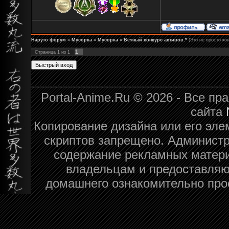
Наруто форум
»
Мусорка
»
Мусорка
»
Вечный конкурс активов.*
(Это не просто кон
1
Страница
1
из
1
Portal-Anime.Ru © 2026 - Все п
сайта
Копирование дизайна или его эле
скриптов запрещено. Администра
содержание рекламных матери
владельцам и предоставляю
домашнего ознакомительно про