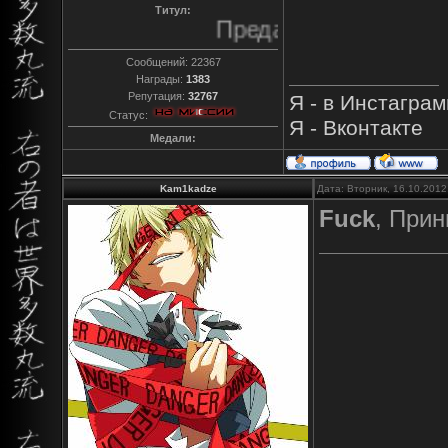
Титул:
Преданный
Сообщений:
22367
Награды:
1383
Репутация:
32767
Я - в Инстагра
Статус:
Я - Вконтакте
Медали:
Kam1kadze
Дата: Вторник, 16.10.2012
Fuck
, При