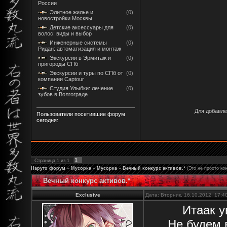
России
Элитное жилье и
(0)
новостройки Москвы
Детские аксессуары для
(0)
волос: виды и выбор
Инженерные системы
(0)
Ридан: автоматизация и монтаж
Экскурсии в Эрмитаж и
(0)
пригороды СПб
Экскурсии и туры по СПб от
(0)
компании Captour
Студия Улыбки: лечение
(0)
зубов в Волгограде
Для добавле
Пользователи посетившие форум
сегодня:
1
Страница
1
из
1
Наруто форум
»
Мусорка
»
Мусорка
»
Вечный конкурс активов.*
(Это не просто кон
Вечный конкурс активов.*
Exclusive
Дата: Вторник, 16.10.2012, 17:
Итаак у
Не будем 