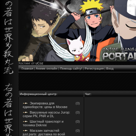
Хостинг от
uCoz
Главная
|
Аниме онлайн
|
Помощь сайту!
|
Регистрация
|
Вход
Информационный центр:
Чат:
Экипировка для
(0)
единоборств: цены в Москве
Вакуумные насосы Jurop:
(0)
серии PN, PNR и DL
Шахтный транспорт и
(0)
техника Dekree
Магазин запчастей
(0)
just.parts: доставка по всей