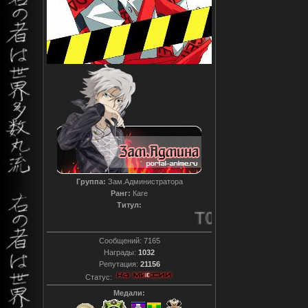
Группа:
Зам.Администратора
Ранг:
Каге
Титул:
T0reador xD
Сообщений:
7165
Награды:
1032
Репутация:
21156
Статус:
Медали: