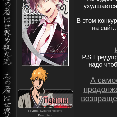
ухудшается
В этом конку
на сайт..
P.S Предупр
надо чтоб
А самое
продолжа
возвраще
Группа:
Куратор проекта
Ранг:
Каге