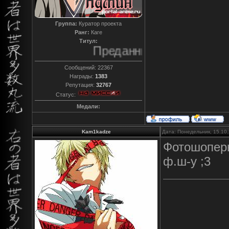
Группа:
Куратор проекта
Ранг:
Каге
Титул:
Преданный
Сообщений:
22367
Награды:
1383
Репутация:
32767
Статус:
Медали:
Kam1kadze
Дата: Понедельник, 15.10
Фотошоперы
ф.ш-у ;3