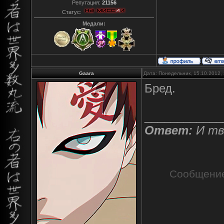
Репутация:
21156
Статус:
Медали:
Gaara
Дата: Понедельник, 15.10.2012,
Бред.
____________
Ответ:
И тв
Сообщение