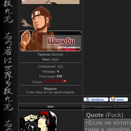
Группа:
Шиноби
Ранг:
Анбу
Сообщений:
1111
Награды:
4
Репутация:
978
Статус:
Медали:
У вас пока нет ни одной медали.
Shin
Дата: Понедельник, 15.10.2012,
Quote
(
Fuck
)
+Если не хотите
сами и делайте