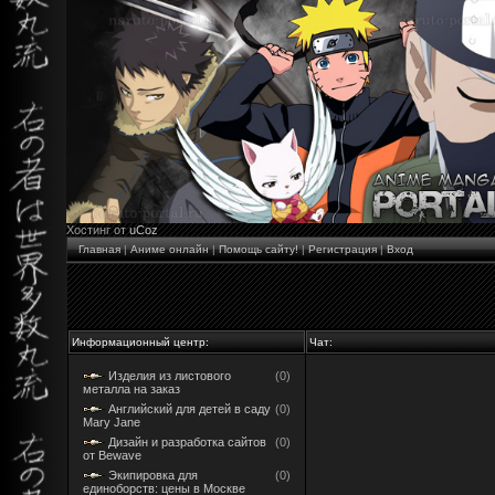
Хостинг от
uCoz
Главная
|
Аниме онлайн
|
Помощь сайту!
|
Регистрация
|
Вход
Информационный центр:
Чат:
Изделия из листового
(0)
металла на заказ
Английский для детей в саду
(0)
Mary Jane
Дизайн и разработка сайтов
(0)
от Bewave
Экипировка для
(0)
единоборств: цены в Москве