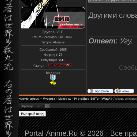
Другими слов
____________
Группа:
V.I.P
Ранг:
Легендарный Санин
Ответ:
Угу.
Титул:
Allons-y
Сообщений:
1665
Награды:
72
Репутация:
831
Статус:
Сооб
Медали:
Наруто форум
»
Мусорка
»
Мусорка
»
PhotoShop EdiTor [aVataR]
(Любишь фотошопит
1
Страница
1
из
1
Portal-Anime.Ru © 2026 - Все п