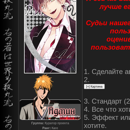
лучше е
Судьи нашег
польз
оцени
пользоват
1. Сделайте а
2.
3. Стандарт (
4. Все что хо
5. Эффект или
Группа:
Куратор проекта
хотите.
Ранг:
Каге