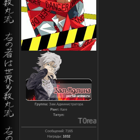
Группа:
Зам.Администратора
Ранг:
Каге
Титул:
T0reador xD
Сообщений:
7165
Награды:
1032