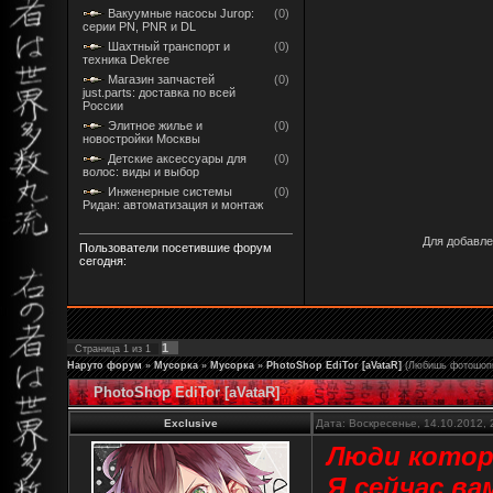
Вакуумные насосы Jurop:
(0)
серии PN, PNR и DL
Шахтный транспорт и
(0)
техника Dekree
Магазин запчастей
(0)
just.parts: доставка по всей
России
Элитное жилье и
(0)
новостройки Москвы
Детские аксессуары для
(0)
волос: виды и выбор
Инженерные системы
(0)
Ридан: автоматизация и монтаж
Для добавле
Пользователи посетившие форум
сегодня:
1
Страница
1
из
1
Наруто форум
»
Мусорка
»
Мусорка
»
PhotoShop EdiTor [aVataR]
(Любишь фотошопит
PhotoShop EdiTor [aVataR]
Exclusive
Дата: Воскресенье, 14.10.2012,
Люди котор
Я сейчас ва