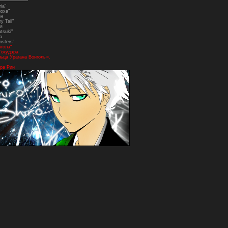
ia"
ноха"
ен
y Tail"
я
tsuki"
а
nsters"
нгола"
Гокудэра
ьца Урагана Вонголы».
ра Рин