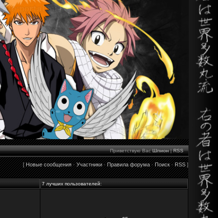
Приветствую Вас
Шпион
|
RSS
[
Новые сообщения
·
Участники
·
Правила форума
·
Поиск
·
RSS
]
7 лучших пользователей: