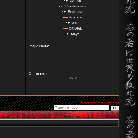
aya_95
Hinata-sama
Exclusive
Коноха
Эко
O4IOPik
Maya
Радио сайта:
Статистика:
пусто
Архив - только для чтения