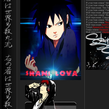
Я участник клана" Varr
Я участник клана" Ко
Мой персонаж: Тен-Т
Я участник клана" Fair
Мой персонаж: Дожди
Я участник клана" Aka
Мой персонаж: Сакур
Я участник клана "Mo
Я участник клана
"Во
Мой персонаж:
Хаято 
Титул:
Хранитель «Кол
Глава клана:
Окумура
Мой персонаж:
Окуму