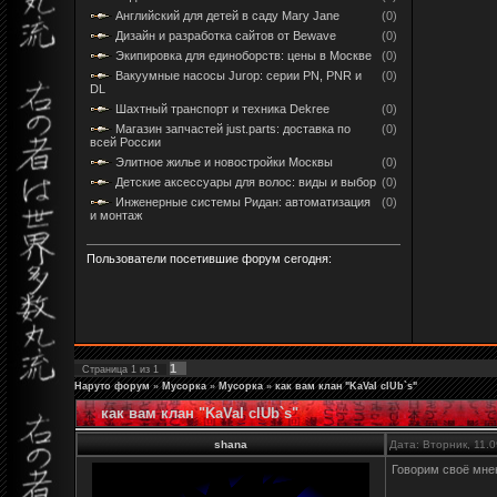
Английский для детей в саду Mary Jane
(0)
Дизайн и разработка сайтов от Bewave
(0)
Экипировка для единоборств: цены в Москве
(0)
Вакуумные насосы Jurop: серии PN, PNR и
(0)
DL
Шахтный транспорт и техника Dekree
(0)
Магазин запчастей just.parts: доставка по
(0)
всей России
Элитное жилье и новостройки Москвы
(0)
Детские аксессуары для волос: виды и выбор
(0)
Инженерные системы Ридан: автоматизация
(0)
и монтаж
Пользователи посетившие форум сегодня:
1
Страница
1
из
1
Наруто форум
»
Мусорка
»
Мусорка
»
как вам клан "KaVaI clUb`s"
как вам клан "KaVaI clUb`s"
shana
Дата: Вторник, 11.
Говорим своё мне