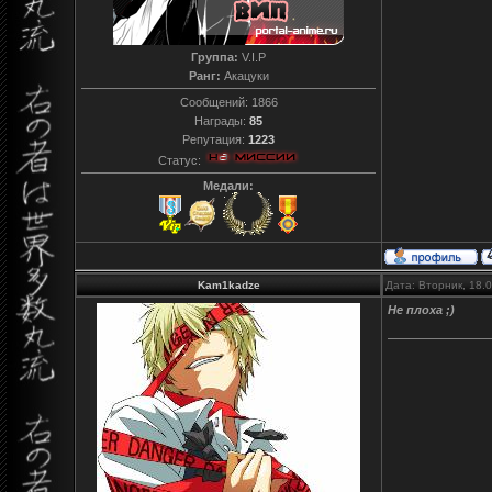
Группа:
V.I.P
Ранг:
Акацуки
Сообщений:
1866
Награды:
85
Репутация:
1223
Статус:
Медали:
Kam1kadze
Дата: Вторник, 18.
Не плоха ;)