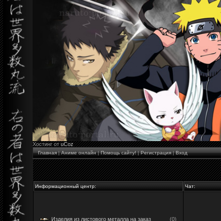
Хостинг от
uCoz
Главная
|
Аниме онлайн
|
Помощь сайту!
|
Регистрация
|
Вход
Информационный центр:
Чат:
Изделия из листового металла на заказ
(0)