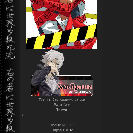
Группа:
Зам.Администратора
Ранг:
Каге
Титул:
T0reador xD
Сообщений:
7165
Награды:
1032