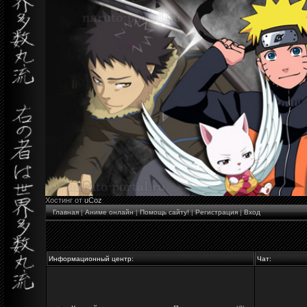
Хостинг от
uCoz
Главная
|
Аниме онлайн
|
Помощь сайту!
|
Регистрация
|
Вход
Информационный центр:
Чат: