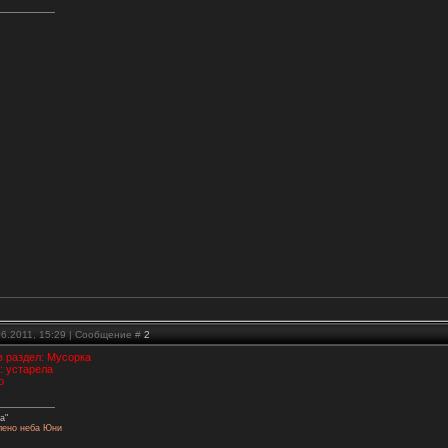
06.2011, 15:29 | Сообщение #
2
в раздел: Мусорка
: устарела
о
а"
лено неба Юни