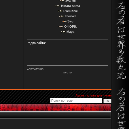
aya_95
Hinata-sama
Exclusive
Коноха
Эко
O4IOPik
Maya
Радио сайта:
Статистика:
пусто
Архив - только для чтения