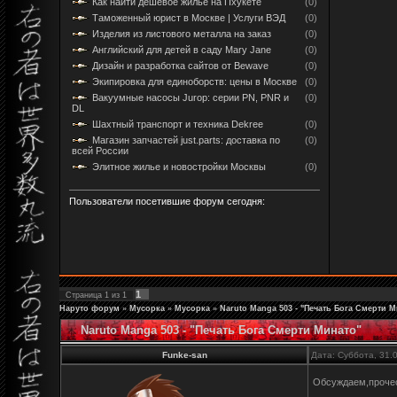
Как найти дешевое жилье на Пхукете
(0)
Таможенный юрист в Москве | Услуги ВЭД
(0)
Изделия из листового металла на заказ
(0)
Английский для детей в саду Mary Jane
(0)
Дизайн и разработка сайтов от Bewave
(0)
Экипировка для единоборств: цены в Москве
(0)
Вакуумные насосы Jurop: серии PN, PNR и
(0)
DL
Шахтный транспорт и техника Dekree
(0)
Магазин запчастей just.parts: доставка по
(0)
всей России
Элитное жилье и новостройки Москвы
(0)
Пользователи посетившие форум сегодня:
1
Страница
1
из
1
Наруто форум
»
Мусорка
»
Мусорка
»
Naruto Manga 503 - "Печать Бога Смерти М
Naruto Manga 503 - "Печать Бога Смерти Минато"
Funke-san
Дата: Суббота, 31.
Обсуждаем,проче