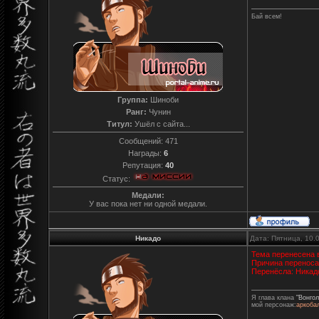
Бай всем!
Группа:
Шиноби
Ранг:
Чунин
Титул:
Ушёл с сайта...
Сообщений:
471
Награды:
6
Репутация:
40
Статус:
Медали:
У вас пока нет ни одной медали.
Никадо
Дата: Пятница, 10.
Тема перенесена 
Причина переноса
Перенёсла: Никад
Я глава клана
"Вонгол
мой персонаж:
аркоба