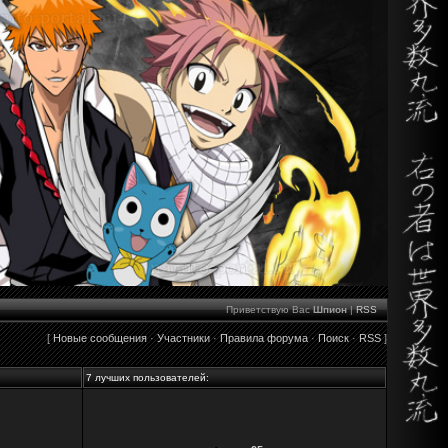
Приветствую Вас
Шпион
|
RSS
[
Новые сообщения
·
Участники
·
Правила форума
·
Поиск
·
RSS
]
7 лучших пользователей: