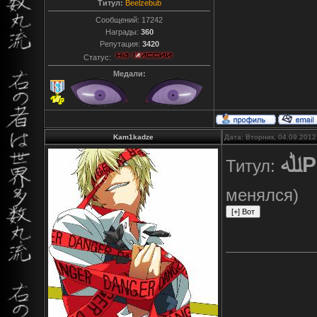
Титул:
Beelzebub
Сообщений:
17242
Награды:
360
Репутация:
3420
Статус:
Медали:
Kam1kadze
Дата: Вторник, 04.09.2012
ﷲ
менялся)