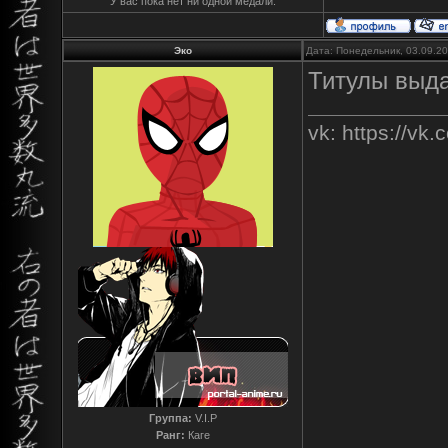
У вас пока нет ни одной медали.
Эко
Дата: Понедельник, 03.09.2
Титулы выда
vk: https://vk
Группа:
V.I.P
Ранг:
Каге