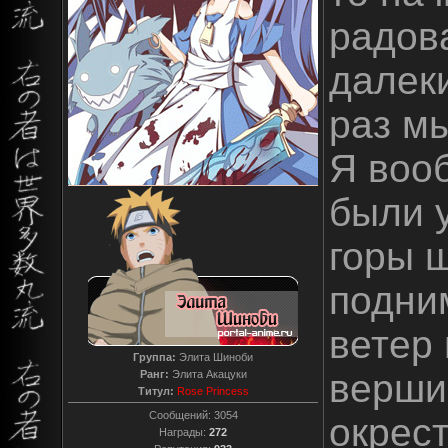
радова
далек
раз мы
Я воо
были 
горы 
подни
ветер 
Группа:
Элита Шиноби
верши
Ранг:
Элита Акацуки
Титул:
Rose Princess
Сообщений:
3054
окрес
Награды:
272