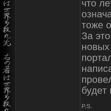
что ле
означа
тоже 
За это
новых 
портал
написа
прове
будет 
P.S.