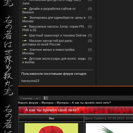
Jane
Дизайн и разработка сайтов от
(0)
Bewave
Экипировка для единоборств: цены в
(0)
Москве
Вакуумные насосы Jurop: серии PN,
(0)
PNR и DL
Шахтный транспорт и техника Dekree
(0)
Магазин запчастей just.parts:
(0)
доставка по всей России
Элитное жилье и новостройки
(0)
Москвы
Детские аксессуары для волос: виды
(0)
и выбор
Пользователи посетившие форум сегодня:
haveyona23
1
Страница
1
из
1
Наруто форум
»
Мусорка
»
Мусорка
»
А как ты провёл своё лето?
А как ты провёл своё лето?
Эко
Дата: Суббота, 25.08.2012, 11: