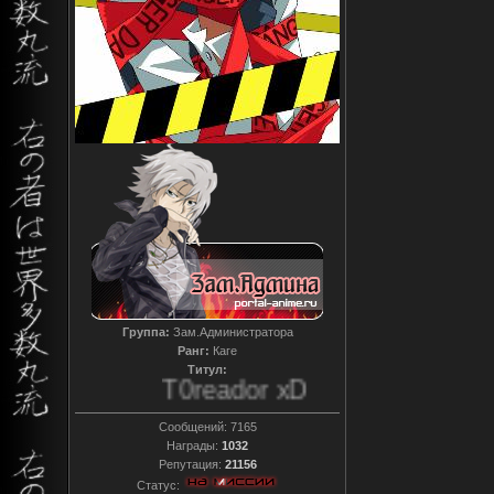
Группа:
Зам.Администратора
Ранг:
Каге
Титул:
T0reador xD
Сообщений:
7165
Награды:
1032
Репутация:
21156
Статус: