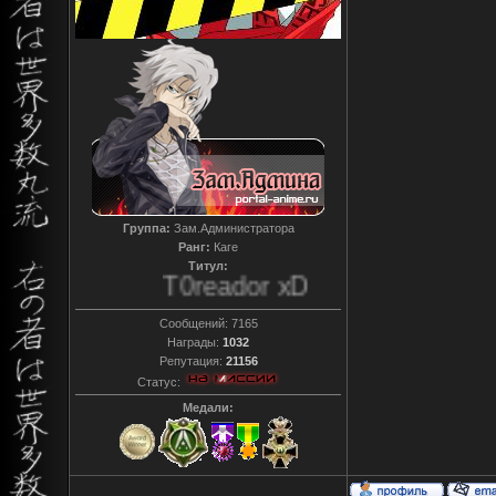
Группа:
Зам.Администратора
Ранг:
Каге
Титул:
T0reador xD
Сообщений:
7165
Награды:
1032
Репутация:
21156
Статус:
Медали: