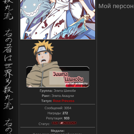
Мой персон
Группа:
Элита Шиноби
Ранг:
Элита Акацуки
Титул:
Rose Princess
Сообщений:
3054
Награды:
272
Репутация:
933
Статус:
Медали: