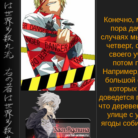
Конечно, 
пора да
случаях м
четверг,
своего у
потом 
Например,
большой 
которых
доведется 
что дереве
улице с у
ягоды соби