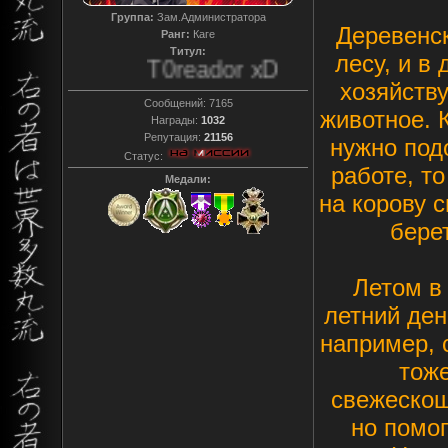
Группа:
Зам.Администратора
Деревенск
Ранг:
Каге
Титул:
лесу, и в
T0reador xD
хозяйству
Сообщений:
7165
животное. К
Награды:
1032
Репутация:
21156
нужно под
Статус:
работе, то
Медали:
на корову с
берет
Летом в 
летний ден
например, с
тоже
свежескош
но помог