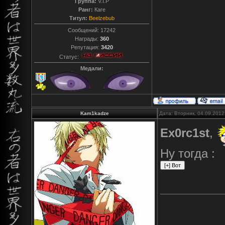
Группа:
V.I.P
Ранг:
Каге
Титул:
Beelzebub
Сообщений:
17242
Награды:
360
Репутация:
3420
Статус:
Медали:
Kam1kadze
Дата: Вторник, 04.09.2012
Ex0rc1st
,
Ну тогда :