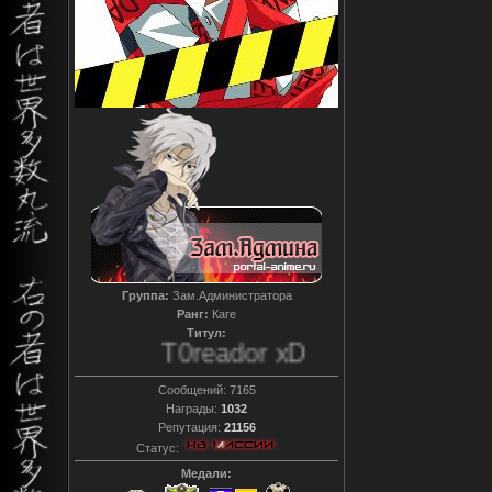
Группа:
Зам.Администратора
Ранг:
Каге
Титул:
T0reador xD
Сообщений:
7165
Награды:
1032
Репутация:
21156
Статус:
Медали: