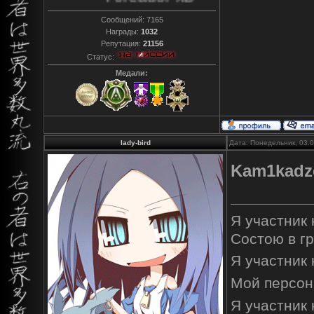
Сообщений:
7165
Награды:
1032
Репутация:
21156
Статус:
Медали:
lady-bird
Дата: Понедельник, 03.
Kam1kadz
Я участник
Состою в г
Я участник
Мой персон
Я участник