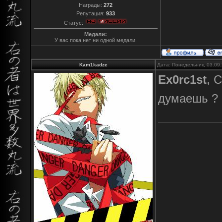
Награды:
272
Репутация:
933
Статус:
Медали:
У вас пока нет ни одной медали.
Kam1kadze
Дата: Понедельник, 03.09
Ex0rc1st
, 
думаешь ?