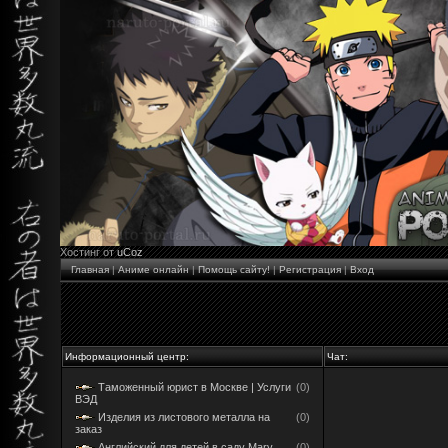
Хостинг от
uCoz
Главная
|
Аниме онлайн
|
Помощь сайту!
|
Регистрация
|
Вход
Информационный центр:
Чат:
Таможенный юрист в Москве | Услуги
(0)
ВЭД
Изделия из листового металла на
(0)
заказ
Английский для детей в саду Mary
(0)