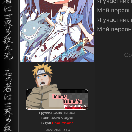
Я участник
Мой персон
Я участник
Мой персон
Со
Группа:
Элита Шиноби
Ранг:
Элита Акацуки
Титул:
Rose Princess
Сообщений:
3054