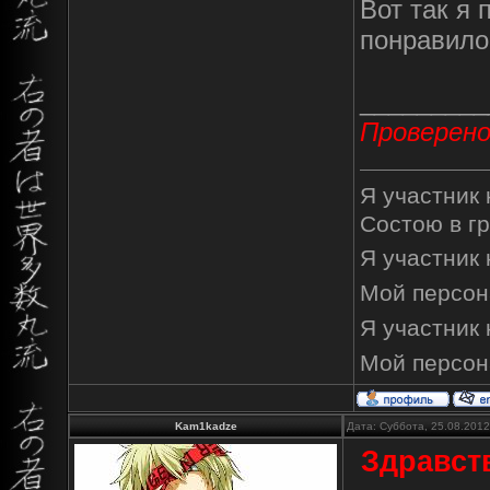
Вот так я 
понравило
_________
Проверен
Я участник
Состою в г
Я участник
Мой персон
Я участник
Мой персон
Kam1kadze
Дата: Суббота, 25.08.201
Здравств