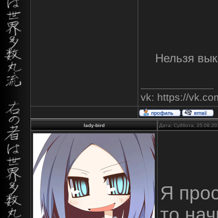
Нельзя выкл
vk: https://vk.
lady-bird
Дата: Суббота, 25.08.20
Я прос
то на