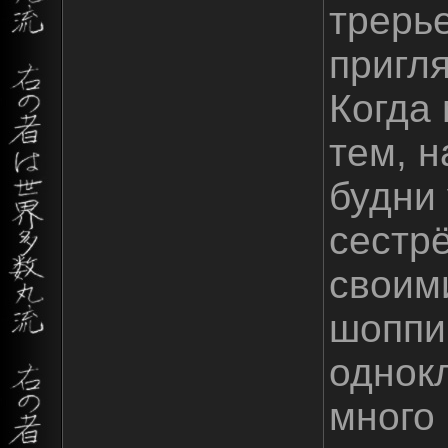
трерь
пригля
Когда
тем, н
будни
сестр
своим
шоппи
однок
много