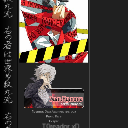
Группа:
Зам.Администратора
Ранг:
Каге
Титул:
T0reador xD