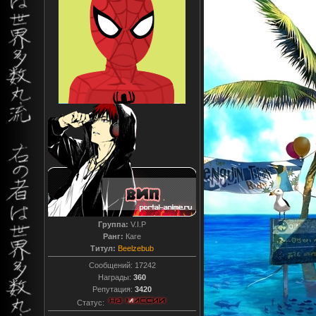
Группа:
V.I.P
Ранг:
Каге
Титул:
Beelzebub
Сообщений:
17242
Награды:
360
Репутация:
3420
Статус: