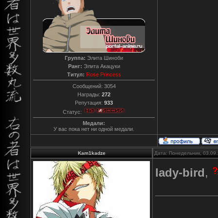
Группа:
Элита Шиноби
Ранг:
Элита Акацуки
Титул:
Rose Princess
Сообщений:
3054
Награды:
272
Репутация:
933
Статус:
Медали:
У вас пока нет ни одной медали.
Kam1kadze
Дата: Понедельник, 03.09
lady-bird
,