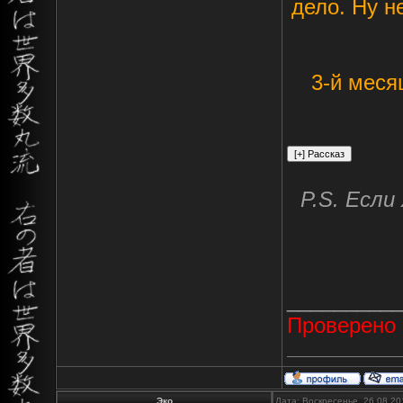
дело. Ну н
3-й меся
P.S. Есл
_________
Проверено
Эко
Дата: Воскресенье, 26.08.2