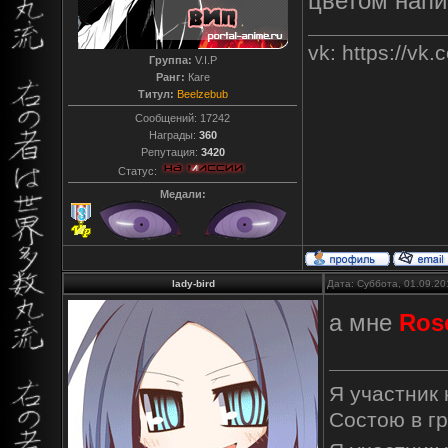
цветом напи
vk: https://vk
Группа:
V.I.P
Ранг:
Каге
Титул:
Beelzebub
Сообщений:
17242
Награды:
360
Репутация:
3420
Статус:
Медали:
lady-bird
Дата: Суббота, 01.09.20
а мне
Ros
Я участник
Состою в г