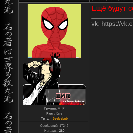
Ещё будут с
vk: https://vk
Группа:
V.I.P
Ранг:
Каге
Титул:
Beelzebub
Сообщений:
17242
Награды:
360