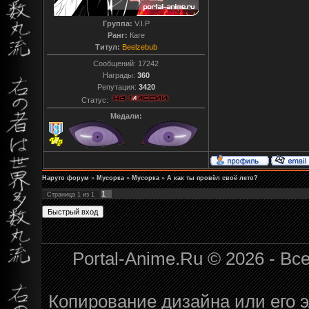
Группа:
V.I.P
Ранг:
Каге
Титул:
Beelzebub
Сообщений:
17242
Награды:
360
Репутация:
3420
Статус:
Медали:
Наруто форум
»
Мусорка
»
Мусорка
»
А как ты провёл своё лето?
1
Страница
1
из
1
Portal-Anime.Ru © 2026 - В
Копирование дизайна или его э