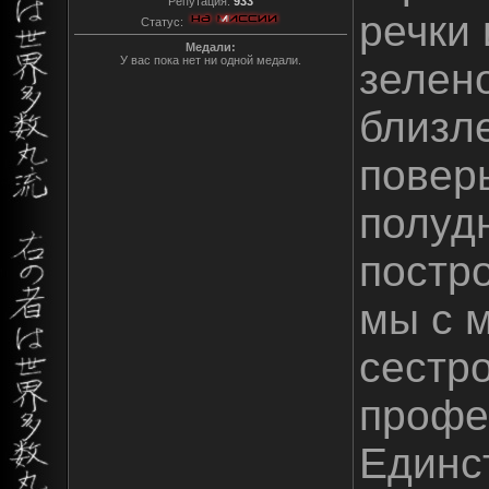
Репутация:
933
речки 
Статус:
Медали:
У вас пока нет ни одной медали.
зелен
близл
повер
полуд
постро
мы с 
сестр
профе
Единс