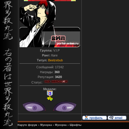
Группа:
V.I.P
Ранг:
Каге
Титул:
Beelzebub
Сообщений:
17242
Награды:
360
Репутация:
3420
Статус:
Медали:
Наруто форум
»
Мусорка
»
Мусорка
»
Шрифты