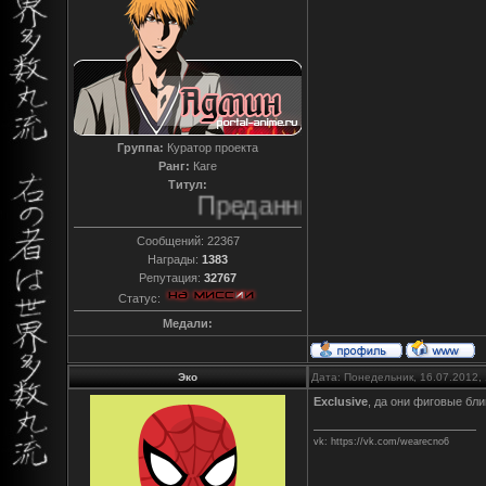
Группа:
Куратор проекта
Ранг:
Каге
Титул:
Преданный
Сообщений:
22367
Награды:
1383
Репутация:
32767
Статус:
Медали:
Эко
Дата: Понедельник, 16.07.2012,
Exclusive
, да они фиговые блин
vk: https://vk.com/wearecno6