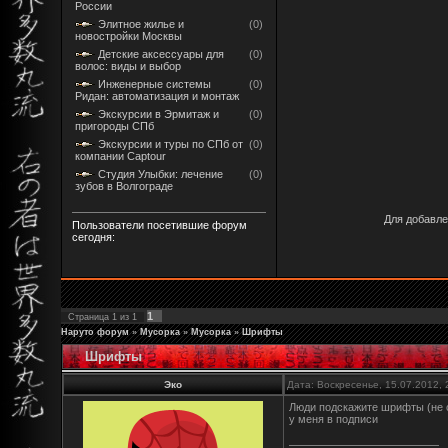
России
Элитное жилье и
(0)
новостройки Москвы
Детские аксессуары для
(0)
волос: виды и выбор
Инженерные системы
(0)
Ридан: автоматизация и монтаж
Экскурсии в Эрмитаж и
(0)
пригороды СПб
Экскурсии и туры по СПб от
(0)
компании Captour
Студия Улыбки: лечение
(0)
зубов в Волгограде
Для добавле
Пользователи посетившие форум
сегодня:
1
Страница
1
из
1
Наруто форум
»
Мусорка
»
Мусорка
»
Шрифты
Шрифты
Эко
Дата: Воскресенье, 15.07.2012,
Люди подскажите шрифты (не с
у меня в подписи