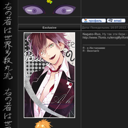
Exclusive
Дата: Понедельник, 16.07.2012,
Nagato-Rus
, Ну так эти бери -
http://www.7fonts.ru/ieroglifyi/f
Я - в Инстаграмме
Я - Вконтакте