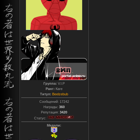
Группа:
V.I.P
Ранг:
Каге
Титул:
Beelzebub
Сообщений:
17242
Награды:
360
Репутация:
3420
Статус:
Медали: