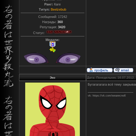
Ранг:
Каге
Титул:
Beelzebub
Сообщений:
17242
Награды:
360
Репутация:
3420
Статус:
Медали:
Эко
Дата: Понедельник, 16.07.2012,
Бугагагагага всё тему закрыв
vk: https://vk.com/wearecno6