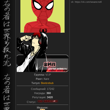
vk: https://vk.com/wearecno6
Группа:
V.I.P
Ранг:
Каге
Титул:
Beelzebub
Сообщений:
17242
Награды:
360
Репутация:
3420
Статус:
Медали: