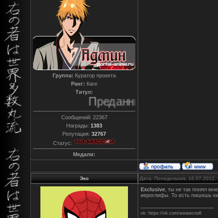
Группа:
Куратор проекта
Ранг:
Каге
Титул:
Преданный
Сообщений:
22367
Награды:
1383
Репутация:
32767
Статус:
Медали:
Эко
Дата: Понедельник, 16.07.2012,
Exclusive
, ты не так понял м
иероглифы. То есть пишешь к
vk: https://vk.com/wearecno6