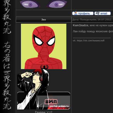
Эко
Дата: Понедельник, 16.07.2012,
Kam1kadze
, мне не нужен шри
Лан пойду поищу японские фо
vk: https://vk.com/wearecno6
Группа:
V.I.P