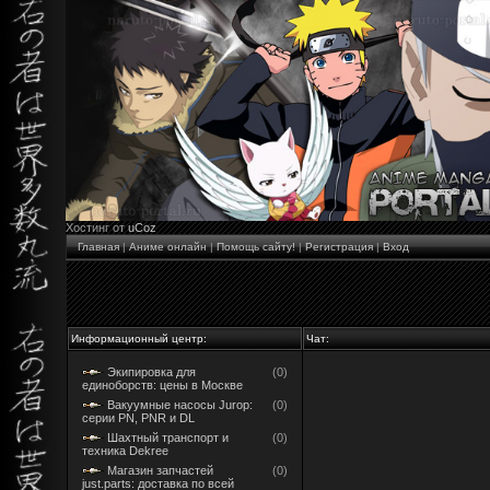
Хостинг от
uCoz
Главная
|
Аниме онлайн
|
Помощь сайту!
|
Регистрация
|
Вход
Информационный центр:
Чат:
Экипировка для
(0)
единоборств: цены в Москве
Вакуумные насосы Jurop:
(0)
серии PN, PNR и DL
Шахтный транспорт и
(0)
техника Dekree
Магазин запчастей
(0)
just.parts: доставка по всей