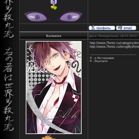
Exclusive
Дата: Понедельник, 16.07.2012,
http://www.7fonts.ru/category/iero
http://www.7fonts.ru/ieroglifyi/fon
Я - в Инстаграмме
Я - Вконтакте