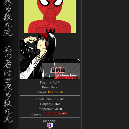
Группа:
V.I.P
Ранг:
Каге
Титул:
Beelzebub
Сообщений:
17242
Награды:
360
Репутация:
3420
Статус:
Медали: