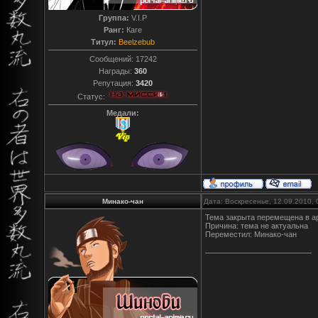
Группа:
V.I.P
Ранг:
Каге
Титул:
Beelzebub
Сообщений:
17242
Награды:
360
Репутация:
3420
Статус:
Медали:
Минако-чан
Дата: Воскресенье, 12.09.2010,
Тема закрыта перемещена в а
Причина: тема не актуальна
Переместил: Минако-чан