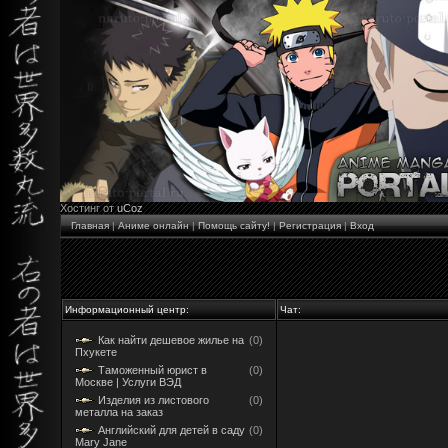
Хостинг от
uCoz
Главная
|
Аниме онлайн
|
Помощь сайту!
|
Регистрация
|
Вход
Информационный центр:
Чат:
Как найти дешевое жилье на
(0)
Пхукете
Таможенный юрист в
(0)
Москве | Услуги ВЭД
Изделия из листового
(0)
металла на заказ
Английский для детей в саду
(0)
Mary Jane