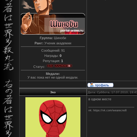
Группа:
Шиноби
Ранг:
Ученик академии
Сообщений:
91
Награды:
0
Репутация:
1
Статус:
Медали:
У вас пока нет ни одной медали.
Эко
Дата: Суббота, 17.07.2010, 19:
в одном месте
vk: https://vk.com/wearecno6