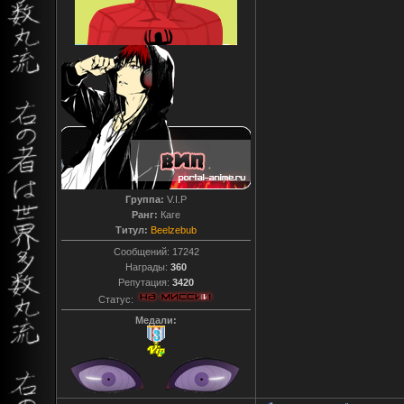
Группа:
V.I.P
Ранг:
Каге
Титул:
Beelzebub
Сообщений:
17242
Награды:
360
Репутация:
3420
Статус:
Медали: