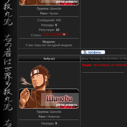
Группа:
Шиноби
Ранг:
Чунин
Сообщений:
445
Награды:
6
Репутация:
10
Статус:
Медали:
У вас пока нет ни одной медали.
Забуза1
Дата: Четверг, 05.08.2010, 17:
Хидан
, Не можешь не отвечай
Группа:
Шиноби
Ранг:
Новичок
Награды:
8