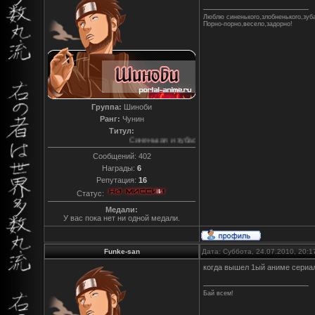
Люблю синенького,злобненького,зуб
Порно-порно,весело,задорно!
Группа:
Шиноби
Ранг:
Чунин
Титул:
Синенькая и зубастенькая
Сообщений:
402
Награды:
6
Репутация:
16
Статус:
Медали:
У вас пока нет ни одной медали.
Funke-san
Дата: Суббота, 24.07.2010, 20:
когда вышел 1ый аниме сериа
Бай всем!