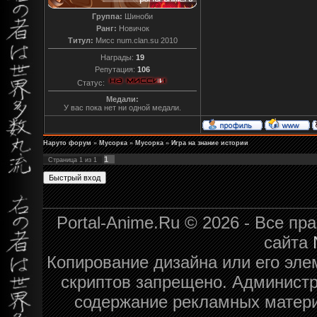
Группа:
Шиноби
Ранг:
Новичок
Титул:
Мисс num.clan.su 2010
Награды:
19
Репутация:
106
Статус:
Медали:
У вас пока нет ни одной медали.
Наруто форум
»
Мусорка
»
Мусорка
»
Игра на знание истории
1
Страница
1
из
1
Portal-Anime.Ru © 2026 - Все п
сайта
Копирование дизайна или его эле
скриптов запрещено. Администра
содержание рекламных матери