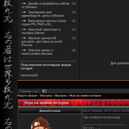
Дизайн и разработка сайтов
(0)
от Bewave
Экипировка для
(0)
единоборств: цены в Москве
Вакуумные насосы Jurop:
(0)
серии PN, PNR и DL
Шахтный транспорт и
(0)
техника Dekree
Магазин запчастей
(0)
just.parts: доставка по всей
России
Элитное жилье и
(0)
новостройки Москвы
Для добавле
Пользователи посетившие форум
сегодня:
haveyona23
1
Страница
1
из
1
Наруто форум
»
Мусорка
»
Мусорка
»
Игра на знание истории
Игра на знание истории
Джирай-самма
Дата: Четверг, 15.07.2010, 23:
Где изобрели велосипед)
Вот это г......)