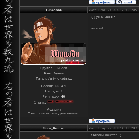
Funke-san
Дата: Вторник, 20.07.2010, 20:
в другом месте!
Бай всем!
Группа:
Шиноби
Ранг:
Чунин
Титул:
Ушёл с сайта...
Сообщений:
471
Награды:
6
Репутация:
40
Статус:
Медали:
У вас пока нет ни одной медали.
Жена_Кисаме
Дата: Вторник, 20.07.2010, 23:
В Англии,кажется...)))