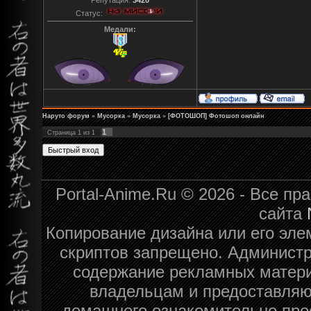
Статус:
Медали:
Наруто форум
»
Мусорка
»
Мусорка
»
[ФОТОШОП] Фотошоп онлайн
1
Страница
1
из
1
Portal-Anime.Ru © 2026 - Все п
сайта
Копирование дизайна или его эле
скриптов запрещено. Администра
содержание рекламных матери
владельцам и предоставляю
домашнего ознакомительно про