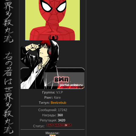
Группа:
V.I.P
Ранг:
Каге
Титул:
Beelzebub
Сообщений:
17242
Награды:
360
Репутация:
3420
Статус:
Медали: