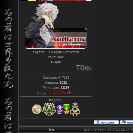
Группа:
Зам.Администратора
Ранг:
Каге
Титул:
T0reador xD
Сообщений:
7165
Награды:
1032
Репутация:
21156
Статус:
Медали:
Эко
Дата: Суббота, 07.07.2012, 07: