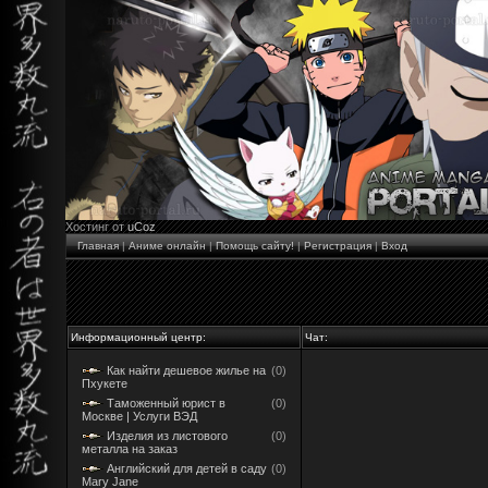
Хостинг от
uCoz
Главная
|
Аниме онлайн
|
Помощь сайту!
|
Регистрация
|
Вход
Информационный центр:
Чат:
Как найти дешевое жилье на
(0)
Пхукете
Таможенный юрист в
(0)
Москве | Услуги ВЭД
Изделия из листового
(0)
металла на заказ
Английский для детей в саду
(0)
Mary Jane