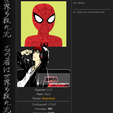
тут легко
vk: https://vk.com/wearecno6
Группа:
V.I.P
Ранг:
Каге
Титул:
Beelzebub
Сообщений:
17242
Награды:
360
Репутация:
3420