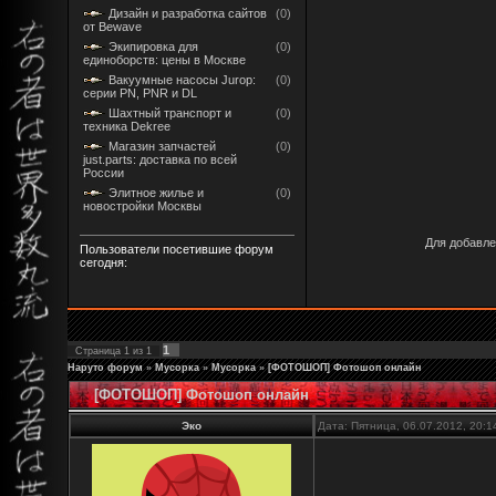
Дизайн и разработка сайтов
(0)
от Bewave
Экипировка для
(0)
единоборств: цены в Москве
Вакуумные насосы Jurop:
(0)
серии PN, PNR и DL
Шахтный транспорт и
(0)
техника Dekree
Магазин запчастей
(0)
just.parts: доставка по всей
России
Элитное жилье и
(0)
новостройки Москвы
Для добавле
Пользователи посетившие форум
сегодня:
1
Страница
1
из
1
Наруто форум
»
Мусорка
»
Мусорка
»
[ФОТОШОП] Фотошоп онлайн
[ФОТОШОП] Фотошоп онлайн
Эко
Дата: Пятница, 06.07.2012, 20: