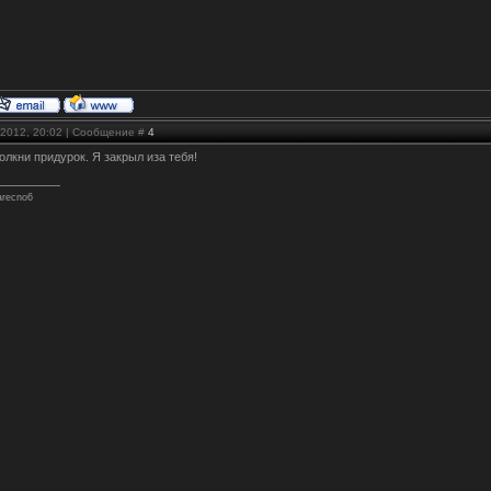
.2012, 20:02 | Сообщение #
4
молкни придурок. Я закрыл иза тебя!
arecno6