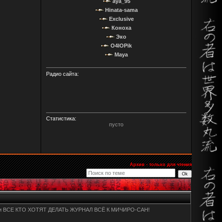
aya_95
Hinata-sama
Exclusive
Коноха
Эко
O4IOPik
Maya
Радио сайта:
Статистика:
пусто
Архив - только для чтения
людьми ВСЕ КТО ХОТЯТ ДЕЛАТЬ ЖУРНАЛ ВСЁ К МИЧИРО-САН!