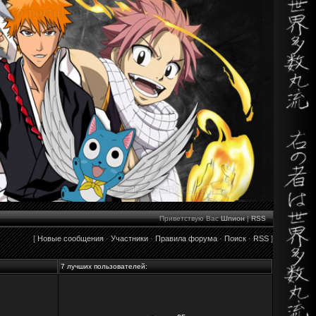
Приветствую Вас
Шпион
|
RSS
[
Новые сообщения
·
Участники
·
Правила форума
·
Поиск
·
RSS
]
7 лучших пользователей: