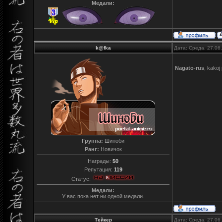
Медали:
k@fka
Дата: Среда, 27.06
Nagato-rus
, kakoj
Группа:
Шиноби
Ранг:
Новичок
Награды:
50
Репутация:
119
Статус:
Медали:
У вас пока нет ни одной медали.
Тейкер
Дата: Среда, 27.06