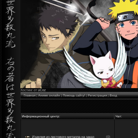
Хостинг от
uCoz
Главная
|
Аниме онлайн
|
Помощь сайту!
|
Регистрация
|
Вход
Информационный центр:
Чат:
Изделия из листового металла на заказ
(0)