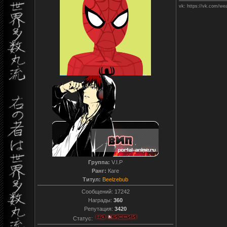
vk: https://vk.com/we
Группа:
V.I.P
Ранг:
Каге
Титул:
Beelzebub
Сообщений:
17242
Награды:
360
Репутация:
3420
Статус: