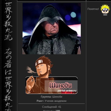
Понятно!
Группа:
Шиноби
Ранг:
Ученик академии
Сообщений:
41
Награды:
189