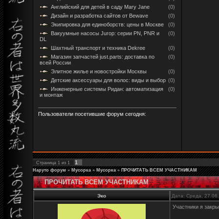
Английский для детей в саду Mary Jane
(0)
Дизайн и разработка сайтов от Bewave
(0)
Экипировка для единоборств: цены в Москве
(0)
Вакуумные насосы Jurop: серии PN, PNR и
(0)
DL
Шахтный транспорт и техника Dekree
(0)
Магазин запчастей just.parts: доставка по
(0)
всей России
Элитное жилье и новостройки Москвы
(0)
Детские аксессуары для волос: виды и выбор
(0)
Инженерные системы Ридан: автоматизация
(0)
и монтаж
Пользователи посетившие форум сегодня:
1
Страница
1
из
1
Наруто форум
»
Мусорка
»
Мусорка
»
ПРОЧИТАТЬ ВСЕМ УЧАСТНИКАМ
ПРОЧИТАТЬ ВСЕМ УЧАСТНИКАМ
Эко
Дата: Среда, 27.06
Участники я закр