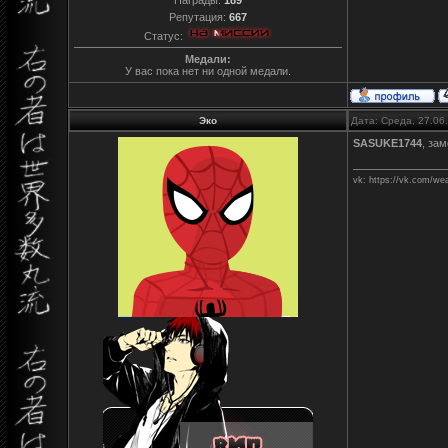
Репутация:
667
Статус:
Медали:
У вас пока нет ни одной медали.
Эко
Дата: Среда, 27.06
SASUKE1744
, за
vk: https://vk.com/we