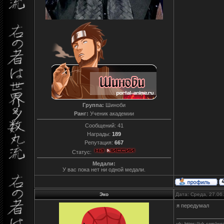
Группа:
Шиноби
Ранг:
Ученик академии
Сообщений:
41
Награды:
189
Репутация:
667
Статус:
Медали:
У вас пока нет ни одной медали.
Эко
Дата: Среда, 27.06
я передумал