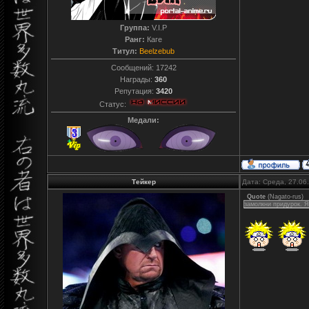
Группа:
V.I.P
Ранг:
Каге
Титул:
Beelzebub
Сообщений:
17242
Награды:
360
Репутация:
3420
Статус:
Медали:
Тейкер
Дата: Среда, 27.06
Quote
(
Nagato-rus
)
замолкни придурок. Я