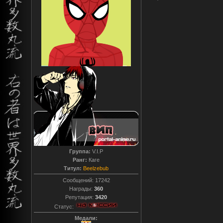
Группа:
V.I.P
Ранг:
Каге
Титул:
Beelzebub
Сообщений:
17242
Награды:
360
Репутация:
3420
Статус:
Медали: