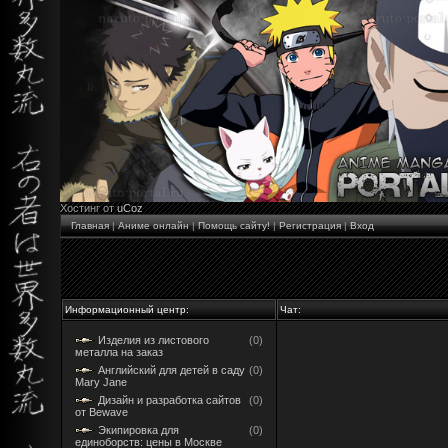
Хостинг от
uCoz
Главная
|
Аниме онлайн
|
Помощь сайту!
|
Регистрация
|
Вход
Информационный центр:
Чат:
Изделия из листового
(0)
металла на заказ
Английский для детей в саду
(0)
Mary Jane
Дизайн и разработка сайтов
(0)
от Bewave
Экипировка для
(0)
единоборств: цены в Москве