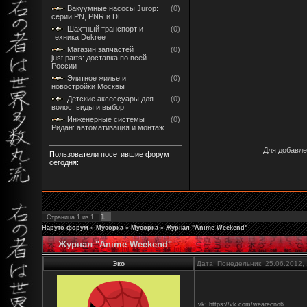
Вакуумные насосы Jurop:
(0)
серии PN, PNR и DL
Шахтный транспорт и
(0)
техника Dekree
Магазин запчастей
(0)
just.parts: доставка по всей
России
Элитное жилье и
(0)
новостройки Москвы
Детские аксессуары для
(0)
волос: виды и выбор
Инженерные системы
(0)
Ридан: автоматизация и монтаж
Для добавле
Пользователи посетившие форум
сегодня:
1
Страница
1
из
1
Наруто форум
»
Мусорка
»
Мусорка
»
Журнал "Anime Weekend"
Журнал "Anime Weekend"
Эко
Дата: Понедельник, 25.06.2012,
vk: https://vk.com/wearecno6