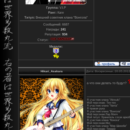
Группа:
V.I.P
Ранг:
Каге
Титул:
Внешний советник клана "Вонгола"
Сообщений:
6687
Награды:
241
Репутация:
934
Статус:
Медали:
Hikari_Asakara
Дата: Воскресенье, 20.05.201
а что они делать то будут?
Я участник клана "Aktsuki"
Мой персонаж: Тен-тен
Я участник клана "Varriа"
Я правая рука
Я участник клана "Вонгола"
Мой персонаж:Лар Милч
Мой титул: Хранитель соски арко
Я участник клана "Коноха"
Мой персонаж:Ино
Я участник клана "Мир Шиноби"
Мой персонаж: Темари