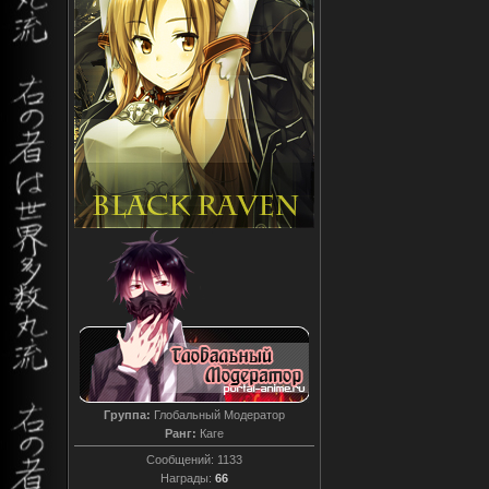
Группа:
Глобальный Модератор
Ранг:
Каге
Сообщений:
1133
Награды:
66