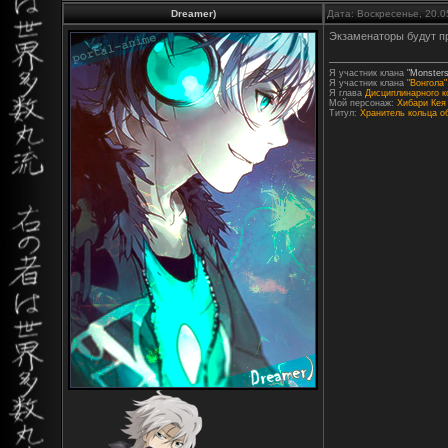
Dreamer)
Дата: Воскресенье, 20.0
Экзаменаторы будут п
Я участник клана
"Monsters
Я участник клана
"Вонгола"
Я глава
Дисциплинарного к
Мой персонаж:
Хибари Кея
Титул:
Хранитель кольца о