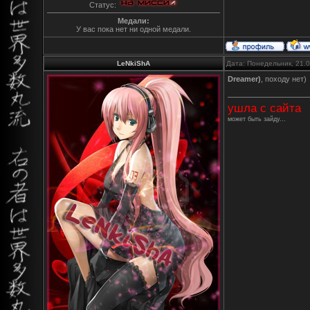
Статус:
Медали:
У вас пока нет ни одной медали.
LeNkiShA
Дата: Понедельник, 21.
Dreamer)
, походу нет)
ушла с сайта
может быть зайду...