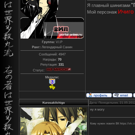
"
Я главный шинигами
Ичиго
Мой персонаж
Группа:
V.I.P
Ранг:
Легендарный Санин
Сообщений:
4947
Награды:
70
Репутация:
331
Статус:
Медали:
KurosakiIchigo
Дата: Понедельник, 21.05.201
ну я могу
Кому нужен ловите ВК https://vk.