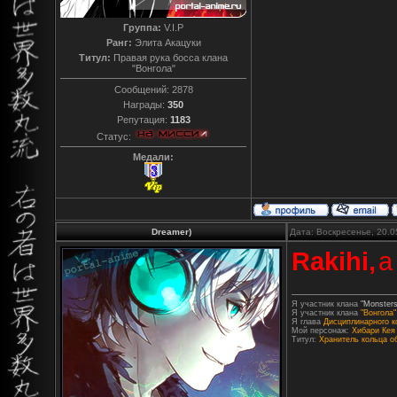
Группа:
V.I.P
Ранг:
Элита Акацуки
Титул:
Правая рука босса клана
"Вонгола"
Сообщений:
2878
Награды:
350
Репутация:
1183
Статус:
Медали:
Dreamer)
Дата: Воскресенье, 20.0
Rakihi,
а
Я участник клана
"Monsters
Я участник клана
"Вонгола"
Я глава
Дисциплинарного к
Мой персонаж:
Хибари Кея
Титул:
Хранитель кольца о