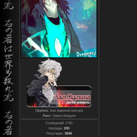
Группа:
Зам.Администратора
Ранг:
Элита Акацуки
Сообщений:
1781
Награды:
200
Репутация:
3848