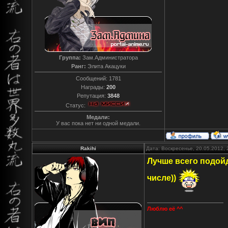
Группа:
Зам.Администратора
Ранг:
Элита Акацуки
Сообщений:
1781
Награды:
200
Репутация:
3848
Статус:
Медали:
У вас пока нет ни одной медали.
Rakihi
Дата: Воскресенье, 20.05.2012,
Лучше всего подойду
числе))
Люблю её ^^