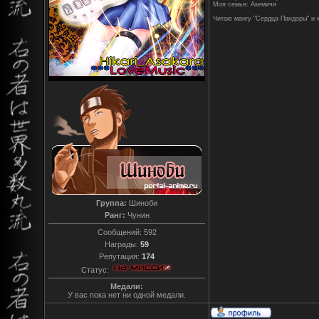
Моя семья: Акемичи
Читаю мангу "Сердца Пандоры" и 
Группа:
Шиноби
Ранг:
Чунин
Сообщений:
592
Награды:
59
Репутация:
174
Статус:
Медали:
У вас пока нет ни одной медали.