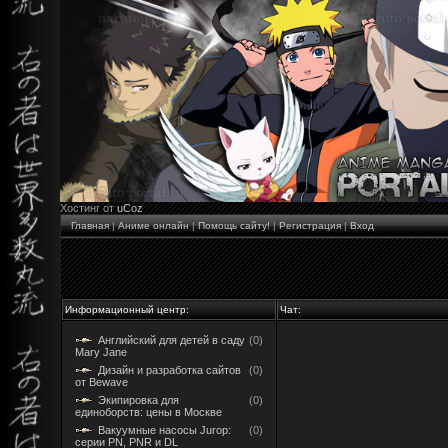
Хостинг от
uCoz
Главная
|
Аниме онлайн
|
Помощь сайту!
|
Регистрация
|
Вход
Информационный центр:
Чат:
Английский для детей в саду
(0)
Mary Jane
Дизайн и разработка сайтов
(0)
от Bewave
Экипировка для
(0)
единоборств: цены в Москве
Вакуумные насосы Jurop:
(0)
серии PN, PNR и DL