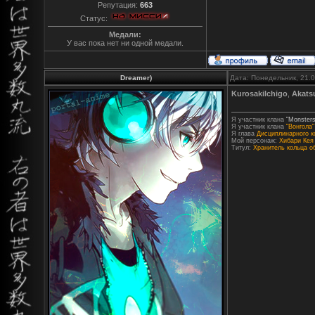
Репутация:
663
Статус:
Медали:
У вас пока нет ни одной медали.
Dreamer)
Дата: Понедельник, 21.
KurosakiIchigo
,
Akats
Я участник клана
"Monsters
Я участник клана
"Вонгола"
Я глава
Дисциплинарного к
Мой персонаж:
Хибари Кея
Титул:
Хранитель кольца о