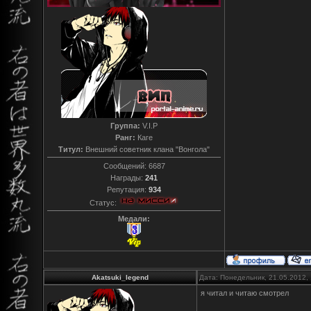
Группа:
V.I.P
Ранг:
Каге
Титул:
Внешний советник клана "Вонгола"
Сообщений:
6687
Награды:
241
Репутация:
934
Статус:
Медали:
Akatsuki_legend
Дата: Понедельник, 21.05.2012,
я читал и читаю смотрел