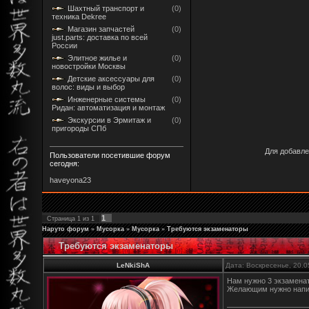
Шахтный транспорт и
(0)
техника Dekree
Магазин запчастей
(0)
just.parts: доставка по всей
России
Элитное жилье и
(0)
новостройки Москвы
Детские аксессуары для
(0)
волос: виды и выбор
Инженерные системы
(0)
Ридан: автоматизация и монтаж
Экскурсии в Эрмитаж и
(0)
пригороды СПб
Для добавле
Пользователи посетившие форум
сегодня:
haveyona23
1
Страница
1
из
1
Наруто форум
»
Мусорка
»
Мусорка
»
Требуются экзаменаторы
Требуются экзаменаторы
LeNkiShA
Дата: Воскресенье, 20.0
Нам нужно 3 экзамена
Желающим нужно напис