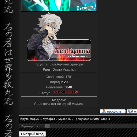
Группа:
Зам.Администратора
Ранг:
Элита Акацуки
Сообщений:
1781
Награды:
200
Репутация:
3848
Статус:
Медали:
У вас пока нет ни одной медали.
Наруто форум
»
Мусорка
»
Мусорка
»
Требуются экзаменаторы
1
Страница
1
из
1