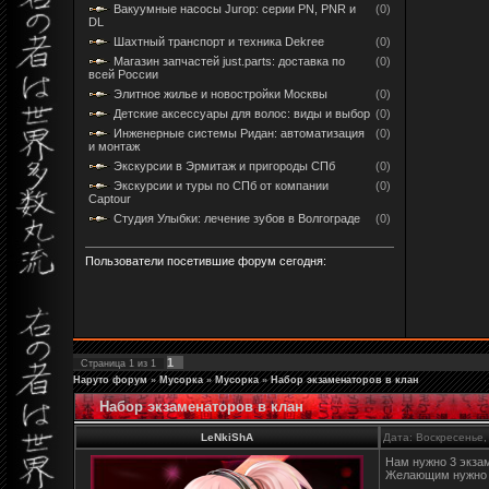
Вакуумные насосы Jurop: серии PN, PNR и
(0)
DL
Шахтный транспорт и техника Dekree
(0)
Магазин запчастей just.parts: доставка по
(0)
всей России
Элитное жилье и новостройки Москвы
(0)
Детские аксессуары для волос: виды и выбор
(0)
Инженерные системы Ридан: автоматизация
(0)
и монтаж
Экскурсии в Эрмитаж и пригороды СПб
(0)
Экскурсии и туры по СПб от компании
(0)
Captour
Студия Улыбки: лечение зубов в Волгограде
(0)
Пользователи посетившие форум сегодня:
1
Страница
1
из
1
Наруто форум
»
Мусорка
»
Мусорка
»
Набор экзаменаторов в клан
Набор экзаменаторов в клан
LeNkiShA
Дата: Воскресенье,
Нам нужно 3 экза
Желающим нужно н