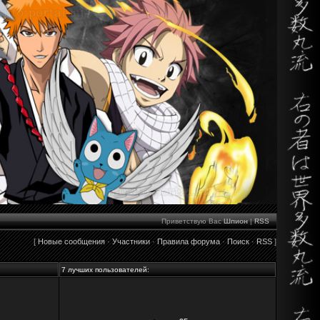
Приветствую Вас
Шпион
|
RSS
[
Новые сообщения
·
Участники
·
Правила форума
·
Поиск
·
RSS
]
7 лучших пользователей: