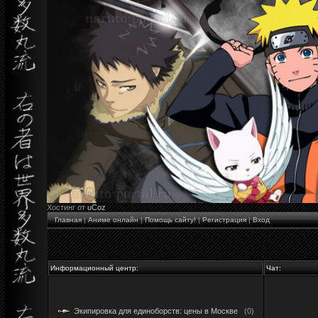
Хостинг от
uCoz
Главная
|
Аниме онлайн
|
Помощь сайту!
|
Регистрация
|
Вход
Информационный центр:
Чат:
Экипировка для единоборств: цены в Москве
(0)