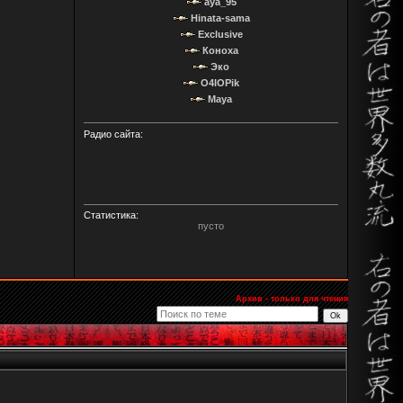
aya_95
Hinata-sama
Exclusive
Коноха
Эко
O4IOPik
Maya
Радио сайта:
Статистика:
пусто
Архив - только для чтения