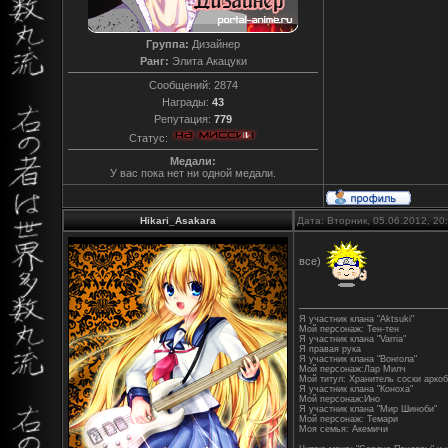
Группа:
Дизайнер
Ранг:
Элита Акацуки
Сообщений:
2874
Награды:
43
Репутация:
779
Статус:
Медали:
У вас пока нет ни одной медали.
Hikari_Asakara
Дата: Вторник, 05.06.2012, 2
все)
Я участник клана "Aktsuki"
Мой персонаж: Тен-тен
Я участник клана "Varriа"
Я правая рука
Я участник клана "Вонгола"
Мой персонаж:Лар Милч
Мой титул: Хранитель соски арко
Я участник клана "Коноха"
Мой персонаж:Ино
Я участник клана "Мир Шиноби"
Мой персонаж: Темари
Моя семья: Акемичи