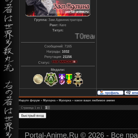
Группа:
Зам.Администратора
Ранг:
Каге
Титул:
T0reador xD
Сообщений:
7165
Награды:
1032
Репутация:
21156
Статус:
Медали:
Наруто форум
»
Мусорка
»
Мусорка
»
какое ваше любимое аниме
1
Страница
1
из
1
Portal-Anime.Ru © 2026 - Все п