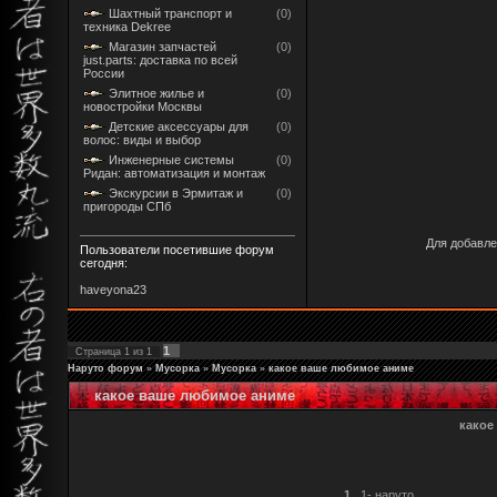
Шахтный транспорт и
(0)
техника Dekree
Магазин запчастей
(0)
just.parts: доставка по всей
России
Элитное жилье и
(0)
новостройки Москвы
Детские аксессуары для
(0)
волос: виды и выбор
Инженерные системы
(0)
Ридан: автоматизация и монтаж
Экскурсии в Эрмитаж и
(0)
пригороды СПб
Для добавле
Пользователи посетившие форум
сегодня:
haveyona23
1
Страница
1
из
1
Наруто форум
»
Мусорка
»
Мусорка
»
какое ваше любимое аниме
какое ваше любимое аниме
какое
1
.
1- наруто