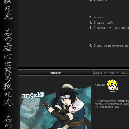
2
.
2- блич
3
.
3- хвост фей
4
.
4- самая лучшая перва
5
.
5- другое (в комментар
angel@
Дата: Пятница, 04.05.20
наруто
Я участник клана
"anime-m
состою в организации хран
мой персонаж: хаку