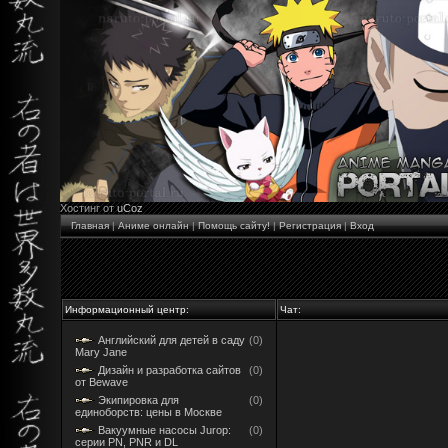
Хостинг от
uCoz
Главная
|
Аниме онлайн
|
Помощь сайту!
|
Регистрация
|
Вход
Информационный центр:
Чат:
Английский для детей в саду
(0)
Mary Jane
Дизайн и разработка сайтов
(0)
от Bewave
Экипировка для
(0)
единоборств: цены в Москве
Вакуумные насосы Jurop:
(0)
серии PN, PNR и DL