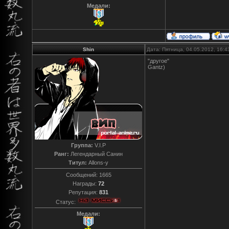
Медали:
Shin
Дата: Пятница, 04.05.2012, 16:
"другое"
Gantz)
Группа:
V.I.P
Ранг:
Легендарный Санин
Титул:
Allons-y
Сообщений:
1665
Награды:
72
Репутация:
831
Статус:
Медали: