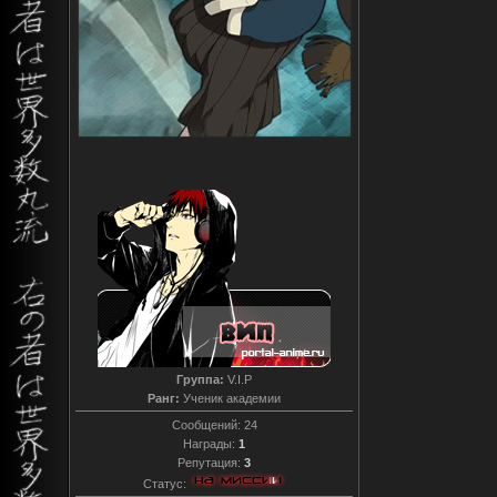
Группа:
V.I.P
Ранг:
Ученик академии
Сообщений:
24
Награды:
1
Репутация:
3
Статус: