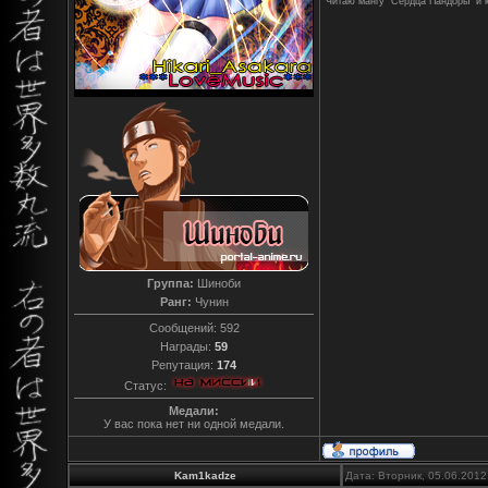
Читаю мангу "Сердца Пандоры" и 
Группа:
Шиноби
Ранг:
Чунин
Сообщений:
592
Награды:
59
Репутация:
174
Статус:
Медали:
У вас пока нет ни одной медали.
Kam1kadze
Дата: Вторник, 05.06.2012