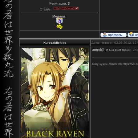
Репутация:
3
Статус:
Медали:
KurosakiIchigo
Дата: Четверг, 03.05.2012, 19
angel@
, и как вам нравятс
Кому нужен ловите ВК https://vk.