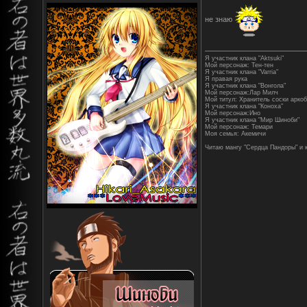
не знаю
Я участник клана "Aktsuki"
Мой персонаж: Тен-тен
Я участник клана "Varriа"
Я правая рука
Я участник клана "Вонгола"
Мой персонаж:Лар Милч
Мой титул: Хранитель соски арко
Я участник клана "Коноха"
Мой персонаж:Ино
Я участник клана "Мир Шиноби"
Мой персонаж: Темари
Моя семья: Акемичи
Читаю мангу "Сердца Пандоры" и 