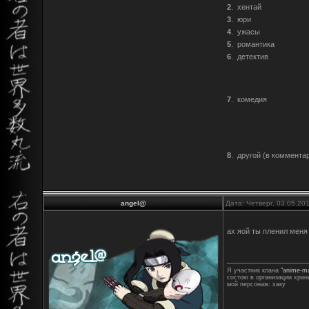
2
.
хентай
3
.
юри
4
.
ужасы
5
.
романтика
6
.
детектив
7
.
комедия
8
.
другой (в коммента
angel@
Дата: Четверг, 03.05.20
ах яой ты пленил мен
Я участник клана
"anime-m
состою в организации хран
мой персонаж: хаку