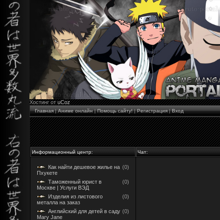
Хостинг от
uCoz
Главная
|
Аниме онлайн
|
Помощь сайту!
|
Регистрация
|
Вход
Информационный центр:
Чат:
Как найти дешевое жилье на
(0)
Пхукете
Таможенный юрист в
(0)
Москве | Услуги ВЭД
Изделия из листового
(0)
металла на заказ
Английский для детей в саду
(0)
Mary Jane