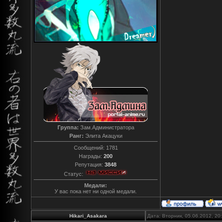
Группа:
Зам.Администратора
Ранг:
Элита Акацуки
Сообщений:
1781
Награды:
200
Репутация:
3848
Статус:
Медали:
У вас пока нет ни одной медали.
Hikari_Asakara
Дата: Вторник, 05.06.2012, 2