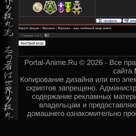
Наруто форум
»
Мусорка
»
Мусорка
»
ваш любимый жанр манги
1
Страница
1
из
1
Portal-Anime.Ru © 2026 - Все п
сайта
Копирование дизайна или его эле
скриптов запрещено. Администра
содержание рекламных матери
владельцам и предоставляю
домашнего ознакомительно про