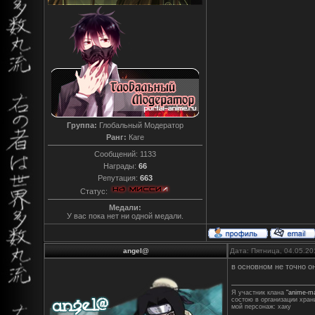
Группа:
Глобальный Модератор
Ранг:
Каге
Сообщений:
1133
Награды:
66
Репутация:
663
Статус:
Медали:
У вас пока нет ни одной медали.
angel@
Дата: Пятница, 04.05.20
в основном не точно он
Я участник клана
"anime-m
состою в организации хран
мой персонаж: хаку