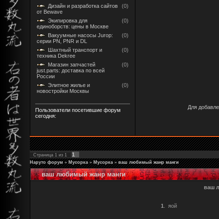
Дизайн и разработка сайтов
(0)
от Bewave
Экипировка для
(0)
единоборств: цены в Москве
Вакуумные насосы Jurop:
(0)
серии PN, PNR и DL
Шахтный транспорт и
(0)
техника Dekree
Магазин запчастей
(0)
just.parts: доставка по всей
России
Элитное жилье и
(0)
новостройки Москвы
Для добавле
Пользователи посетившие форум
сегодня:
1
Страница
1
из
1
Наруто форум
»
Мусорка
»
Мусорка
»
ваш любимый жанр манги
ваш любимый жанр манги
ваш 
1
.
яой