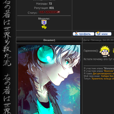
Награды:
72
Репутация:
831
Статус:
Медали:
Dreamer)
Дата: Пятница, 04.05.20
Гареееем))
Кстати почему его тут 
Я участник клана
"Monsters
Я участник клана
"Вонгола"
Я глава
Дисциплинарного к
Мой персонаж:
Хибари Кея
Титул:
Хранитель кольца о