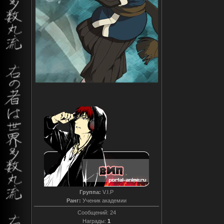
Группа:
V.I.P
Ранг:
Ученик академии
Сообщений:
24
Награды:
1