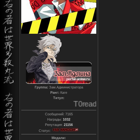
Группа:
Зам.Администратора
Ранг:
Каге
Титул:
T0reador xD
Сообщений:
7165
Награды:
1032
Репутация:
21156
Статус:
Медали: