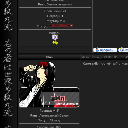
Ранг:
Ученик академии
Сообщений:
24
Награды:
1
Репутация:
3
Статус:
Медали:
Shin
Дата: Пятница, 04.05.2012, 16:
KurosakiIchigo
, чё так? отно
Группа:
V.I.P
Ранг:
Легендарный Санин
Титул:
Allons-y
Сообщений:
1665