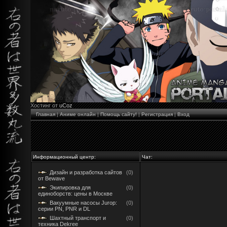
Хостинг от
uCoz
Главная
|
Аниме онлайн
|
Помощь сайту!
|
Регистрация
|
Вход
Информационный центр:
Чат:
Дизайн и разработка сайтов
(0)
от Bewave
Экипировка для
(0)
единоборств: цены в Москве
Вакуумные насосы Jurop:
(0)
серии PN, PNR и DL
Шахтный транспорт и
(0)
техника Dekree