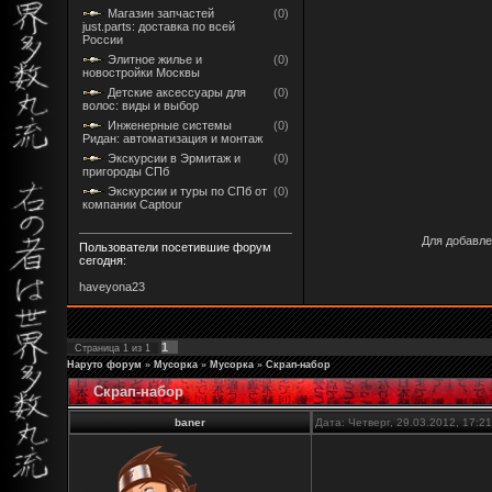
Магазин запчастей
(0)
just.parts: доставка по всей
России
Элитное жилье и
(0)
новостройки Москвы
Детские аксессуары для
(0)
волос: виды и выбор
Инженерные системы
(0)
Ридан: автоматизация и монтаж
Экскурсии в Эрмитаж и
(0)
пригороды СПб
Экскурсии и туры по СПб от
(0)
компании Captour
Для добавле
Пользователи посетившие форум
сегодня:
haveyona23
1
Страница
1
из
1
Наруто форум
»
Мусорка
»
Мусорка
»
Скрап-набор
Скрап-набор
baner
Дата: Четверг, 29.03.2012, 17: