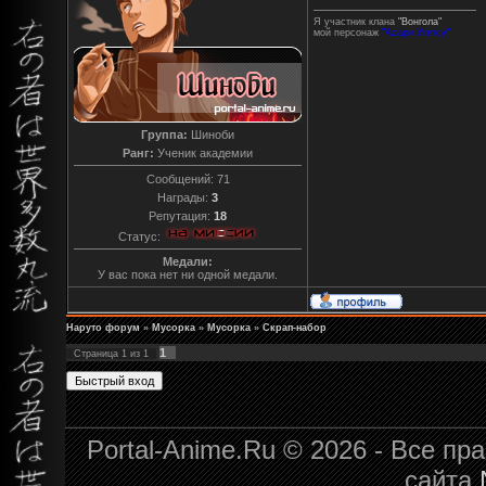
Я участник клана
"Вонгола"
мой персонаж
"Асари Угетсу"
Группа:
Шиноби
Ранг:
Ученик академии
Сообщений:
71
Награды:
3
Репутация:
18
Статус:
Медали:
У вас пока нет ни одной медали.
Наруто форум
»
Мусорка
»
Мусорка
»
Скрап-набор
1
Страница
1
из
1
Portal-Anime.Ru © 2026 - Все п
сайта