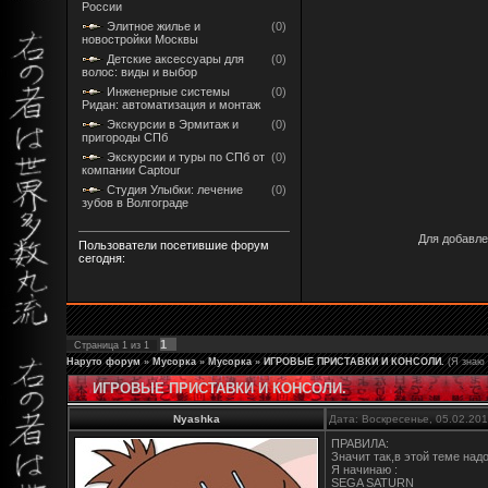
России
Элитное жилье и
(0)
новостройки Москвы
Детские аксессуары для
(0)
волос: виды и выбор
Инженерные системы
(0)
Ридан: автоматизация и монтаж
Экскурсии в Эрмитаж и
(0)
пригороды СПб
Экскурсии и туры по СПб от
(0)
компании Captour
Студия Улыбки: лечение
(0)
зубов в Волгограде
Для добавле
Пользователи посетившие форум
сегодня:
1
Страница
1
из
1
Наруто форум
»
Мусорка
»
Мусорка
»
ИГРОВЫЕ ПРИСТАВКИ И КОНСОЛИ.
(Я знаю 
ИГРОВЫЕ ПРИСТАВКИ И КОНСОЛИ.
Nyashka
Дата: Воскресенье, 05.02.20
ПРАВИЛА:
Значит так,в этой теме над
Я начинаю :
SEGA SATURN