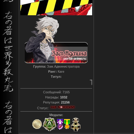
Группа:
Зам.Администратора
Ранг:
Каге
Титул:
T0reador xD
Сообщений:
7165
Награды:
1032
Репутация:
21156
Статус:
Медали: