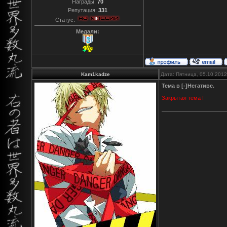
Награды:
70
Репутация:
331
Статус:
Медали:
Kam1kadze
Дата: Пятница, 05.10.201
Тема в [-]Негативе.
Закрытая тема !