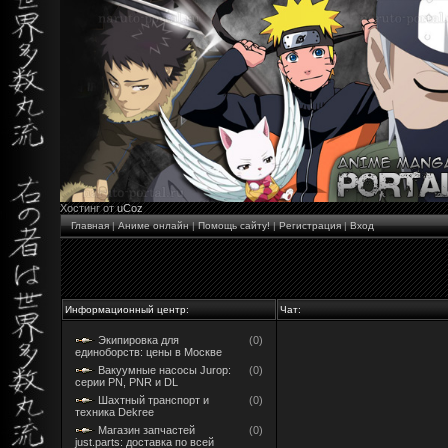
Хостинг от
uCoz
Главная
|
Аниме онлайн
|
Помощь сайту!
|
Регистрация
|
Вход
Информационный центр:
Чат:
Экипировка для
(0)
единоборств: цены в Москве
Вакуумные насосы Jurop:
(0)
серии PN, PNR и DL
Шахтный транспорт и
(0)
техника Dekree
Магазин запчастей
(0)
just.parts: доставка по всей