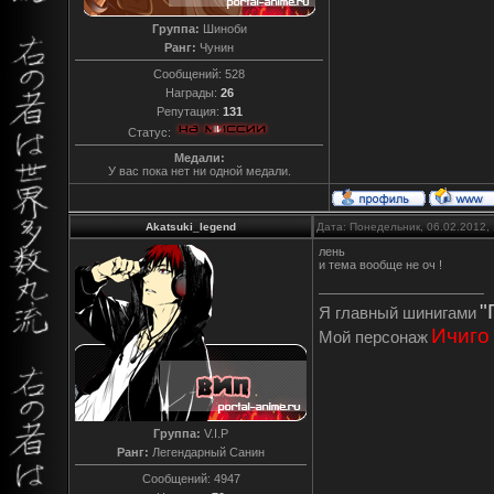
Группа:
Шиноби
Ранг:
Чунин
Сообщений:
528
Награды:
26
Репутация:
131
Статус:
Медали:
У вас пока нет ни одной медали.
Akatsuki_legend
Дата: Понедельник, 06.02.2012,
лень
и тема вообще не оч !
"
Я главный шинигами
Ичиго
Мой персонаж
Группа:
V.I.P
Ранг:
Легендарный Санин
Сообщений:
4947