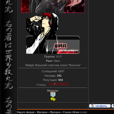
Группа:
V.I.P
Ранг:
Каге
Титул:
Внешний советник клана "Вонгола"
Сообщений:
6687
Награды:
241
Репутация:
934
Статус:
Медали:
Наруто форум
»
Мусорка
»
Мусорка
»
Соуске Айзен
(инфа)