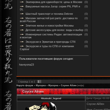
Экипировка для единоборств: цены в Москве
(0)
Вакуумные насосы Jurop: серии PN, PNR и
(0)
DL
Шахтный транспорт и техника Dekree
(0)
Магазин запчастей just.parts: доставка по
(0)
всей России
Элитное жилье и новостройки Москвы
(0)
Детские аксессуары для волос: виды и выбор
(0)
Инженерные системы Ридан: автоматизация
(0)
и монтаж
Экскурсии в Эрмитаж и пригороды СПб
(0)
Экскурсии и туры по СПб от компании
(0)
Captour
Пользователи посетившие форум сегодня:
haveyona23
1
Страница
1
из
1
Наруто форум
»
Мусорка
»
Мусорка
»
Соуске Айзен
(инфа)
Соуске Айзен
Akatsuki_legend
Дата: Среда, 01.02
Соуске Ай3ен
Имя: Соуске Ай3ен