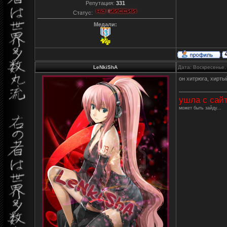
Репутация:
331
Статус:
Медали:
LeNkiShA
Дата: Воскресенье,
он хитрюга, хирты
ушла с сай
может быть зайду...