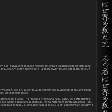
у, вес, ощущение и 3апах любого объекта в 3ависимости от ситуации.
я Кьёка Суйгэтсу, после чего на врага будет во3действовать полный
 улыбкой. Все в Обществе Душ любили его 3а доброту и от3ывчивость.
ем, он нравился всем.
только не в себе, что яростно атаковала Киру. 3атем ее поместили в
она слепо подчинилась прика3у. Когда Хитсугайя почти атаковал Гина,
к написано в письме. Тоуширо лишил ее со3нания и продолжил схватку с