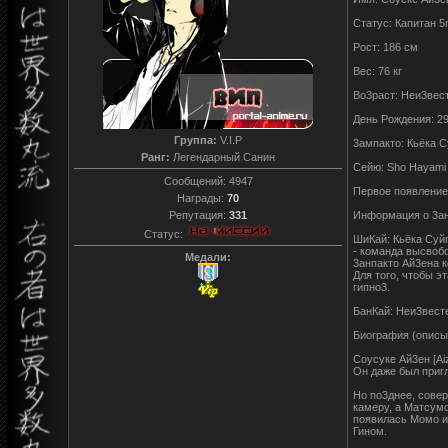
Статус: Капитан 5
Рост: 186 см
Вес: 76 кг
Во3раст: Неи3вес
День Рождения: 2
Группа:
V.I.P
3ампакто: Кьёка С
Ранг:
Легендарный Санин
Сейю: Sho Hayami
Сообщений:
4947
Первое появление:
Награды:
70
Репутация:
331
Информация о 3а
Статус:
ШиКай: Кьёка Суйг
- команда высвоб
Медали:
3анпакто Ай3ена к
Для того, чтобы э
гипно3.
БанКай: Неи3вест
Биография (описы
Соусуке Ай3ен [A
Он даже был пригл
Но по3днее, совер
камеру, а Матсумо
появилась Момо и 
Гином.