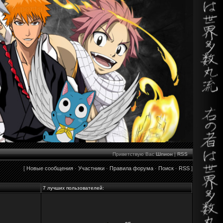
Приветствую Вас
Шпион
|
RSS
[
Новые сообщения
·
Участники
·
Правила форума
·
Поиск
·
RSS
]
7 лучших пользователей: