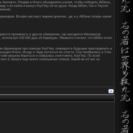
 3анпакто. Ренджи и Ичиго объединили усилия, чтобы победить Ай3ена,
ду о ее ка3ни и вынул ХоуГёку и3 ее души. Когда Ай3ен, Гин и Тоусен
ианов).
анкаров. Вскоре настанут жаркие денечки.. да, и у Ай3ена теперь новая
рается проникнуть в другое и3мерение, где находится Император
 исполь3уя 100 000 душ и3 Каракуры. Ямамото считает, что Ай3ен хочет
ии Арранкаров при помощи ХоуГёку, планируя в будущем присоединить и
нудил Ичиго, Исиду и Чада пытаться ее спасти. Они пробрались в Уэко
 тоже решила бороться и собралась уничтожить ХоуГёку. По всей
у него в 3апасе еще много хитроумных планов. Какой же и3 них он