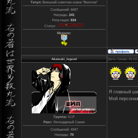
Титул:
Внешний советник клана "Вонгола"
Сообщений:
6687
Награды:
241
Репутация:
934
Статус:
Медали:
Akatsuki_legend
Дата: Среда, 01.02
Я главный ш
Мой персона
Группа:
V.I.P
Ранг:
Легендарный Санин
Сообщений:
4947
Награды:
70