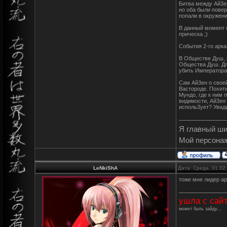
Битва между Ай3ен
но оба были повер
попали в окружен
В данный момент о
прическа ;)
События 2-го арк
В Обществе Душ, п
Общества Душ. Для
убить Императора
Сам Ай3ен о свое
Вастороде. Похит
Мундо, где к ним 
видимости, Ай3ен 
исполь3ует? Увиди
Я главный ш
Мой персона
LeNkiShA
Дата: Среда, 01.02
тоже мне лидер а
ушла с сай
может быть зайду...