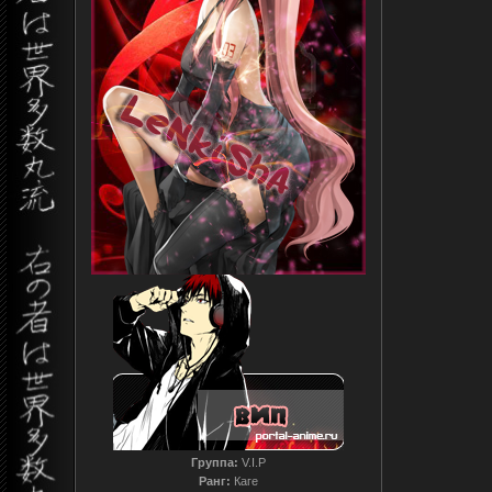
Группа:
V.I.P
Ранг:
Каге