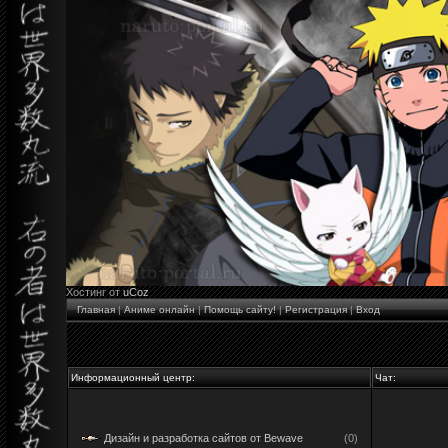
Хостинг от
uCoz
Главная
|
Аниме онлайн
|
Помощь сайту!
|
Регистрация
|
Вход
Информационный центр:
Чат:
Дизайн и разработка сайтов от Bewave
(0)