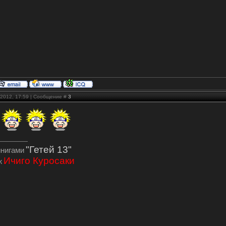
.2012, 17:59 | Сообщение #
3
"Гетей 13"
инигами
Ичиго Куросаки
ж