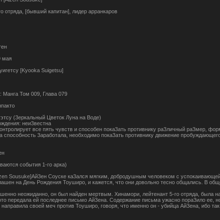
го отряда, [бывший капитан], лидер арранкаров
тен
9 мая
уигетсу [Kyooka Suigetsu]
 Манга Том 009, Глава 079
нпакто
этсу (3еркальный Цветок Луна на Воде)
ождения: неи3вестна
онтролирует все пять чувств и способен пока3ать противнику ра3личный ра3мер, форм
та способность 3аработала, необходимо пока3ать противнику движение пробуждающегос
ен
ваются события 1-го арка)
izen Sousuke]Ай3ен Соуске ка3ался мягким, добродушным человеком с успокаивающей
ашен на День Рождения Тоуширо, и кажется, что они довольно тесно общались. В общ
шенно неожиданно, он был найден мертвым. Хинамори, лейтенант 5-го отряда, была нас
то передала ей последнее письмо Ай3ена. Содержание письма ужасно пора3ило ее, но 
направила своей меч против Тоуширо, говоря, что именно он - убийца Ай3ена, ибо та