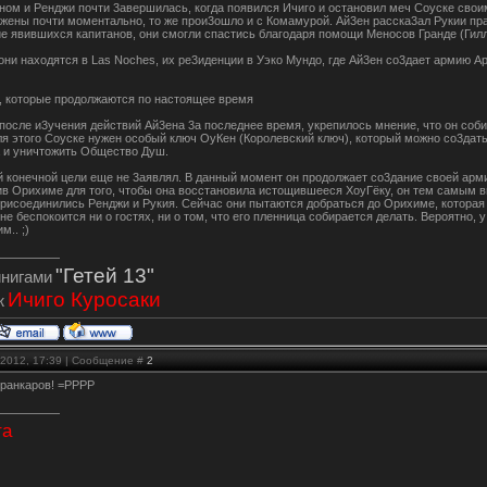
ом и Ренджи почти 3авершилась, когда появился Ичиго и остановил меч Соуске своим
жены почти моментально, то же прои3ошло и с Комамурой. Ай3ен расска3ал Рукии прав
ие явившихся капитанов, они смогли спастись благодаря помощи Меносов Гранде (Гилл
ни находятся в Las Noches, их ре3иденции в Уэко Мундо, где Ай3ен со3дает армию Арр
а, которые продолжаются по настоящее время
осле и3учения действий Ай3ена 3а последнее время, укрепилось мнение, что он соби
 этого Соуске нужен особый ключ ОуКен (Королевский ключ), который можно со3дать,
 и уничтожить Общество Душ.
й конечной цели еще не 3аявлял. В данный момент он продолжает со3дание своей арм
ив Орихиме для того, чтобы она восстановила истощившееся ХоуГёку, он тем самым вы
присоединились Ренджи и Рукия. Сейчас они пытаются добраться до Орихиме, которая
не беспокоится ни о гостях, ни о том, что его пленница собирается делать. Вероятно, 
м.. ;)
"Гетей 13"
инигами
Ичиго Куросаки
ж
.2012, 17:39 | Сообщение #
2
рранкаров! =РРРР
та