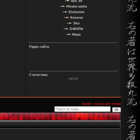
aya_95
Hinata-sama
Exclusive
Коноха
Эко
O4IOPik
Maya
Радио сайта:
Статистика:
пусто
Архив - только для чтения