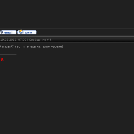
 19.02.2012, 07:09 | Сообщение #
4
й малый))) вот и теперь на таком уровне)
та