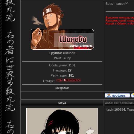
Всем привет^^
Взмахом молота не
Распахни свой пла
Назад к Одину, к б
Группа:
Шиноби
Ранг:
Анбу
Сообщений:
1131
Награды:
27
Репутация:
181
Статус:
Медали:
Maya
Дата: Понедельник,
Itachi160894
, При