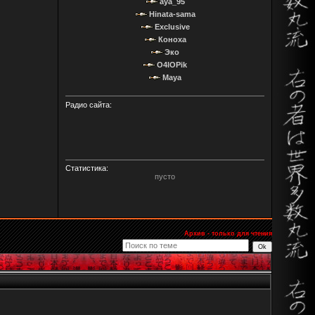
aya_95
Hinata-sama
Exclusive
Коноха
Эко
O4IOPik
Maya
Радио сайта:
Статистика:
пусто
Архив - только для чтения