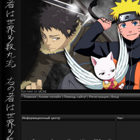
Хостинг от
uCoz
Главная
|
Аниме онлайн
|
Помощь сайту!
|
Регистрация
|
Вход
Информационный центр:
Чат: