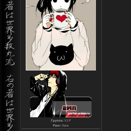
Группа:
V.I.P
Ранг:
Каге