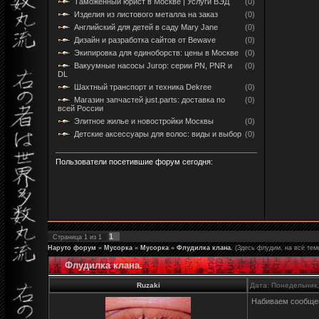
Таможенный юрист в Москве | Услуги ВЭД
(0)
Изделия из листового металла на заказ
(0)
Английский для детей в саду Mary Jane
(0)
Дизайн и разработка сайтов от Bewave
(0)
Экипировка для единоборств: цены в Москве
(0)
Вакуумные насосы Jurop: серии PN, PNR и
(0)
DL
Шахтный транспорт и техника Dekree
(0)
Магазин запчастей just.parts: доставка по
(0)
всей России
Элитное жилье и новостройки Москвы
(0)
Детские аксессуары для волос: виды и выбор
(0)
Пользователи посетившие форум сегодня:
1
Страница
1
из
1
Наруто форум
»
Мусорка
»
Мусорка
»
Флудилка клана.
(Здесь флудим, на всё тем
Флудилка клана.
Ruzaki
Дата: Понедельник,
Набиваем сообщен