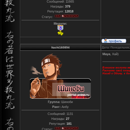
Сообщений:
11665
Награды:
379
Репутация:
12818
Статус:
Медали:
Itachi160894
Дата: Понедельник,
Maya
, Хай)
Взмахом молота не
Распахни свой пла
Назад к Одину, к б
Группа:
Шиноби
Ранг:
Анбу
Сообщений:
1131
Награды:
27
Репутация:
181
Статус: