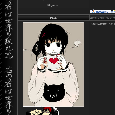
Медали:
Maya
Дата: Вторник, 24.
Itachi160894
, Как 