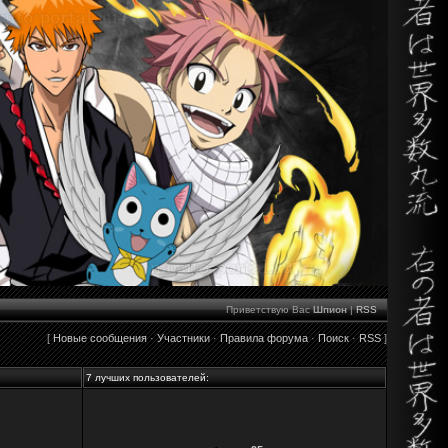
Приветствую Вас
Шпион
|
RSS
[
Новые сообщения
·
Участники
·
Правила форума
·
Поиск
·
RSS
]
7 лучших пользователей: