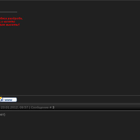
беса раздроби,
щ и взлети
огам высоты!
 23.01.2012, 09:57 | Сообщение #
3
вет)