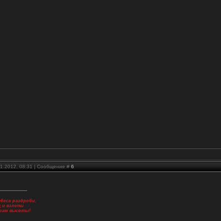
01.2012, 08:31 | Сообщение #
6
беса раздроби,
щ и взлети
огам высоты!