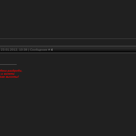
 23.01.2012, 10:38 | Сообщение #
4
беса раздроби,
щ и взлети
огам высоты!