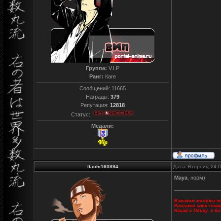
Группа:
V.I.P
Ранг:
Каге
Сообщений:
11665
Награды:
379
Репутация:
12818
Статус:
Медали:
Itachi160894
Дата: Вторник, 24.
Maya
, норм)
Взмахом молота не
Распахни свой пла
Назад к Одину, к б