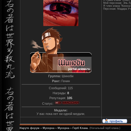
Я глава клана "Death 
Мой персонаж: Эль Л
Я член клана "Коноха
Персонаж: Мадара Уч
Группа:
Шиноби
Ранг:
Генин
Сообщений:
115
Награды:
8
Репутация:
105
Статус:
Медали:
У вас пока нет ни одной медали.
Наруто форум
»
Мусорка
»
Мусорка
»
Герб Клана.
(Начальный герб клана.)