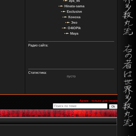
aya_95
Hinata-sama
Exclusive
Коноха
Эко
O4IOPik
Maya
Радио сайта:
Статистика:
пусто
Архив - только для чтения