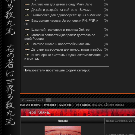
Английский для детей в саду Mary Jane
(0)
Дизайн и разработка сайтов от Bewave
(0)
Экипировка для единоборств: цены в Москве
(0)
Вакуумные насосы Jurop: серии PN, PNR и
(0)
DL
Шахтный транспорт и техника Dekree
(0)
Магазин запчастей just.parts: доставка по
(0)
всей России
Элитное жилье и новостройки Москвы
(0)
Детские аксессуары для волос: виды и выбор
(0)
Инженерные системы Ридан: автоматизация
(0)
и монтаж
Пользователи посетившие форум сегодня:
1
Страница
1
из
1
Наруто форум
»
Мусорка
»
Мусорка
»
Герб Клана.
(Начальный герб клана.)
Герб Клана.
Ruzaki
Дата: Суббота, 21.