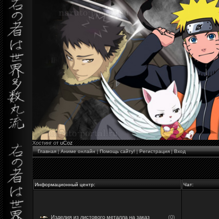
Хостинг от
uCoz
Главная
|
Аниме онлайн
|
Помощь сайту!
|
Регистрация
|
Вход
Информационный центр:
Чат:
Изделия из листового металла на заказ
(0)