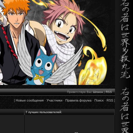
Приветствую Вас
Шпион
|
RSS
[
Новые сообщения
·
Участники
·
Правила форума
·
Поиск
·
RSS
]
7 лучших пользователей: