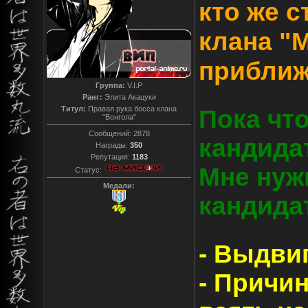
кто же с
клана "
приближ
Группа:
V.I.P
Ранг:
Элита Акацуки
Титул:
Правая рука босса клана
Пока чт
"Вонгола"
Сообщений:
2878
кандида
Награды:
350
Репутация:
1183
Мне нуж
Статус:
Медали:
кандида
- Выдви
- Причи