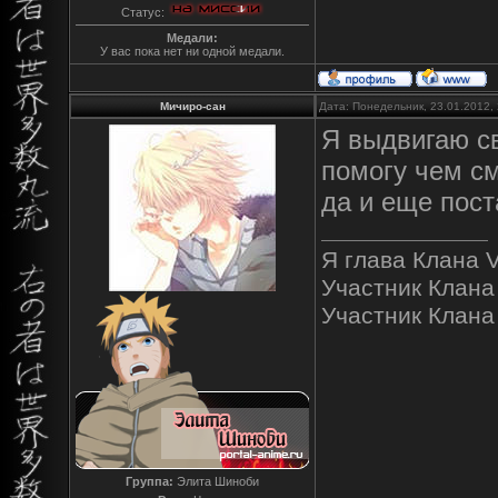
Статус:
Медали:
У вас пока нет ни одной медали.
Мичиро-сан
Дата: Понедельник, 23.01.2012,
Я выдвигаю с
помогу чем см
да и еще пост
Я глава Клана V
Участник Клана
Участник Клана "
Группа:
Элита Шиноби