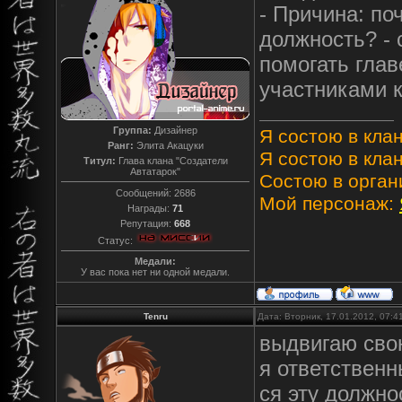
- Причина: по
должность? - 
помогать глав
участниками 
Группа:
Дизайнер
Я состою в клан
Ранг:
Элита Акацуки
Я состою в клан
Титул:
Глава клана "Создатели
Автатарок"
Состою в орган
Сообщений:
2686
Мой персонаж:
Награды:
71
Репутация:
668
Статус:
Медали:
У вас пока нет ни одной медали.
Tenru
Дата: Вторник, 17.01.2012, 07:
выдвигаю сво
я ответственн
ся эту должно