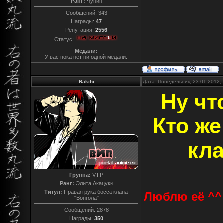
Ранг:
Чунин
Сообщений:
343
Награды:
47
Репутация:
2556
Статус:
Медали:
У вас пока нет ни одной медали.
Rakihi
Дата: Понедельник, 23.01.2012,
Ну чт
Кто же
кл
Группа:
V.I.P
Ранг:
Элита Акацуки
Титул:
Правая рука босса клана
Люблю её ^^
"Вонгола"
Сообщений:
2878
Награды:
350