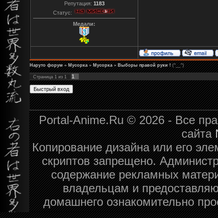
Репутация:
1183
Статус:
Медали:
Наруто форум
»
Мусорка
»
Мусорка
»
Выборы правой руки !
(^__^)
1
Страница
1
из
1
Portal-Anime.Ru © 2026 - Все п
сайта
Копирование дизайна или его эле
скриптов запрещено. Администра
содержание рекламных матери
владельцам и предоставляю
домашнего ознакомительно про