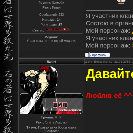
Группа:
Шиноби
Ранг:
Генин
Я участник кла
Сообщений:
233
Награды:
14
Состою в орга
Репутация:
37
Мой персонаж:
Статус:
Я участник кла
Медали:
У вас пока нет ни одной медали.
Мой персонаж:
Rakihi
Дата: Воскресенье, 22.01.2012,
Давайт
Люблю её ^^
Группа:
V.I.P
Ранг:
Элита Акацуки
Титул:
Правая рука босса клана
"Вонгола"