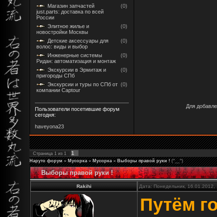
Магазин запчастей
(0)
just.parts: доставка по всей
России
Элитное жилье и
(0)
новостройки Москвы
Детские аксессуары для
(0)
волос: виды и выбор
Инженерные системы
(0)
Ридан: автоматизация и монтаж
Экскурсии в Эрмитаж и
(0)
пригороды СПб
Экскурсии и туры по СПб от
(0)
компании Captour
Для добавле
Пользователи посетившие форум
сегодня:
haveyona23
1
Страница
1
из
1
Наруто форум
»
Мусорка
»
Мусорка
»
Выборы правой руки !
(^__^)
Выборы правой руки !
Rakihi
Дата: Понедельник, 16.01.2012,
Путём г