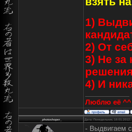
взять н
1) Выдв
кандида
2) От се
3) Не за
решения
4) И ник
Люблю её ^^
_photoshoper_
Дата: Понедельник, 16.01.2012,
- Выдвигаем с