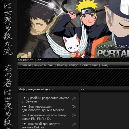
Хостинг от
uCoz
Главная
|
Аниме онлайн
|
Помощь сайту!
|
Регистрация
|
Вход
Информационный центр:
Чат:
Дизайн и разработка сайтов
(0)
от Bewave
Экипировка для
(0)
единоборств: цены в Москве
Вакуумные насосы Jurop:
(0)
серии PN, PNR и DL
Шахтный транспорт и
(0)
техника Dekree