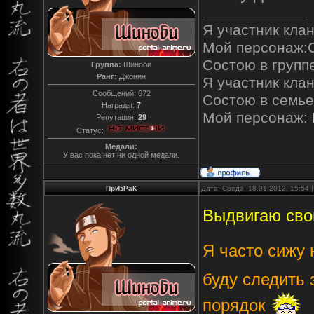
Я участник клан
Мой персонаж:
Состою в групп
Группа:
Шиноби
Ранг:
Джонин
Я участник кла
Сообщений:
672
Состою в семь
Награды:
7
Мой персонаж:
Репутация:
29
Статус:
Медали:
У вас пока нет ни одной медали.
ПрИзРaК
Дата: Среда, 18.01.2012, 15:54
Выдвигаю сво
Я часто сижу 
буду следить 
порядок