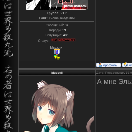
Группа:
V.I.P
Ранг:
Ученик академии
Сообщений:
94
Награды:
59
Репутация:
408
Статус:
Медали:
bluebell
Дата: Понедельник, 16.
А мне Эль