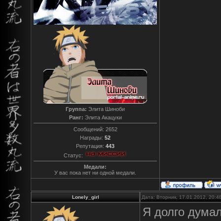
Группа:
Элита Шиноби
Ранг:
Элита Акацуки
Сообщений:
2652
Награды:
52
Репутация:
443
Статус:
Медали:
У вас пока нет ни одной медали.
Lonely_girl
Дата: Вторник, 17.01.2012, 20:
Я долго думал