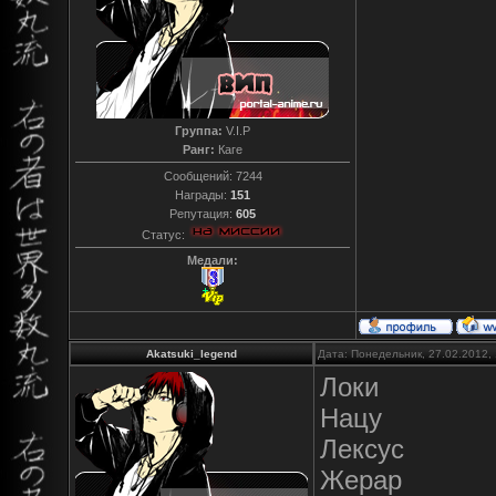
Группа:
V.I.P
Ранг:
Каге
Сообщений:
7244
Награды:
151
Репутация:
605
Статус:
Медали:
Akatsuki_legend
Дата: Понедельник, 27.02.2012,
Локи
Нацу
Лексус
Жерар