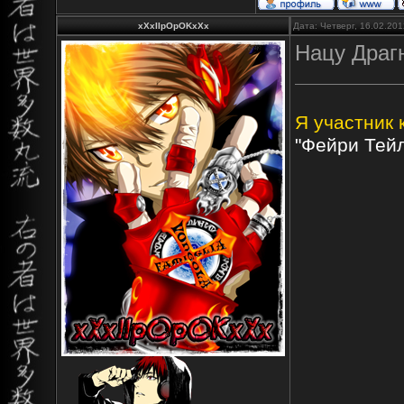
xXxIIpOpOKxXx
Дата: Четверг, 16.02.20
Нацу Драг
Я участник 
"Фейри Тейл"