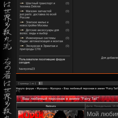
Шахтный транспорт и
(0)
техника Dekree
Магазин запчастей
(0)
just.parts: доставка по всей
России
Элитное жилье и
(0)
новостройки Москвы
Детские аксессуары для
(0)
волос: виды и выбор
Инженерные системы
(0)
Ридан: автоматизация и монтаж
Экскурсии в Эрмитаж и
(0)
пригороды СПб
Для добавле
Пользователи посетившие форум
сегодня:
haveyona23
1
Страница
1
из
1
Наруто форум
»
Мусорка
»
Мусорка
»
Ваш любимый персонаж в аниме "Fairy Tail
FT)
Ваш любимый персонаж в аниме "Fairy Tail"
Natsuru
Дата: Понедельник, 16.
Мой любимы