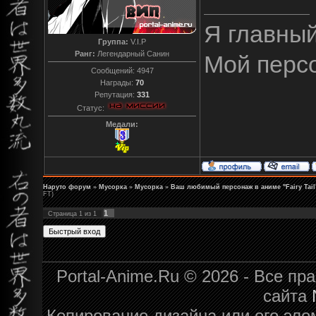
Я главны
Группа:
V.I.P
Ранг:
Легендарный Санин
Мой перс
Сообщений:
4947
Награды:
70
Репутация:
331
Статус:
Медали:
Наруто форум
»
Мусорка
»
Мусорка
»
Ваш любимый персонаж в аниме "Fairy Tail
FT)
1
Страница
1
из
1
Portal-Anime.Ru © 2026 - Все п
сайта
Копирование дизайна или его эле