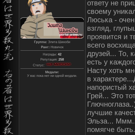
ответу не при
своему уникал
Люська - очен
взгляд, глупы
проявится и т
Группа:
Элита Шиноби
всего восхища
Ранг:
Новичок
друзей... То, 
Награды:
42
Репутация:
258
есть у каждог
Статус:
Насту хоть мн
Медали:
У вас пока нет ни одной медали.
в характере..
напористый ха
Грей... Это то
Глючноглаза..
лучшие качест
Эльза... Ммм.
помягче быть.