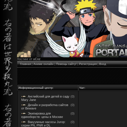
Хостинг от
uCoz
Главная
|
Аниме онлайн
|
Помощь сайту!
|
Регистрация
|
Вход
Информационный центр:
Чат:
Английский для детей в саду
(0)
Mary Jane
Дизайн и разработка сайтов
(0)
от Bewave
Экипировка для
(0)
единоборств: цены в Москве
Вакуумные насосы Jurop:
(0)
серии PN, PNR и DL