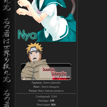
Группа:
Элита Шиноби
Ранг:
Элита Акацуки
Титул:
Мисс Naruto-portal.ru
Сообщений:
2244
Награды:
149
Репутация:
924