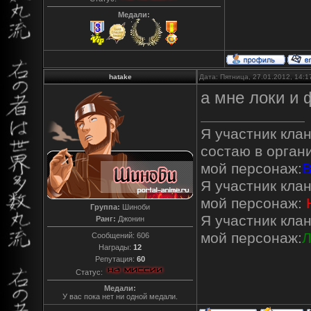
Медали:
hatake
Дата: Пятница, 27.01.2012, 14:
а мне локи и 
Я участник кла
состаю в орган
мой персонаж:
В
Я участник кла
мой персонаж:
Группа:
Шиноби
Я участник кла
Ранг:
Джонин
мой персонаж:
Л
Сообщений:
606
Награды:
12
Репутация:
60
Статус:
Медали:
У вас пока нет ни одной медали.