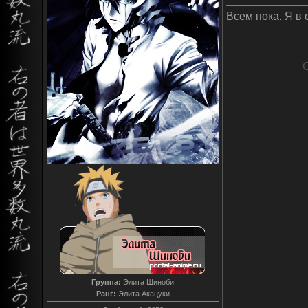
Всем пока. Я в 
Группа:
Элита Шиноби
Ранг:
Элита Акацуки