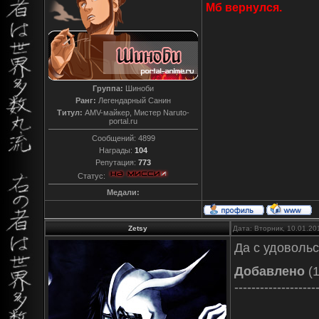
Мб вернулся.
Группа:
Шиноби
Ранг:
Легендарный Санин
Титул:
AMV-майкер, Мистер Naruto-
portal.ru
Сообщений:
4899
Награды:
104
Репутация:
773
Статус:
Медали:
Zetsy
Дата: Вторник, 10.01.20
Да с удоволь
Добавлено
(1
-------------------