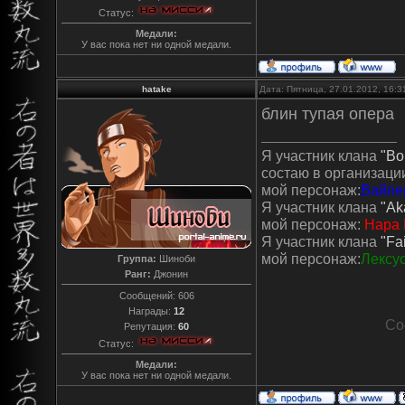
Статус:
Медали:
У вас пока нет ни одной медали.
hatake
Дата: Пятница, 27.01.2012, 16:
блин тупая опера
Я участник клана
"Во
состаю в организаци
мой персонаж:
Вайпе
Я участник клана
"Ak
мой персонаж:
Нара
Я участник клана
"Fai
мой персонаж:
Лексу
Группа:
Шиноби
Ранг:
Джонин
Сообщений:
606
Награды:
12
Со
Репутация:
60
Статус:
Медали:
У вас пока нет ни одной медали.