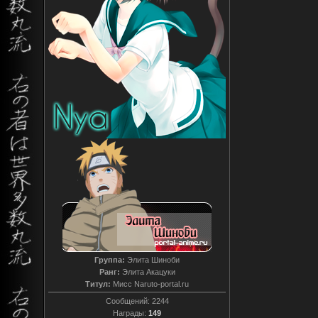
Группа:
Элита Шиноби
Ранг:
Элита Акацуки
Титул:
Мисс Naruto-portal.ru
Сообщений:
2244
Награды:
149