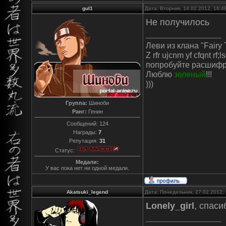
gul1
Дата: Вторник, 14.02.2012, 16:
Не получилось
Леви из клана "Fairy T
Z rfr ujcnm yf cfqnt rf;l
попробуйте расшифр
Люблю
зеленый
!!!
)))
Группа:
Шиноби
Ранг:
Генин
Сообщений:
124
Награды:
7
Репутация:
31
Статус:
Медали:
У вас пока нет ни одной медали.
Akatsuki_legend
Дата: Понедельник, 27.02.2012,
Lonely_girl
, спаси