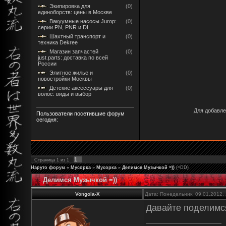
Экипировка для
(0)
единоборств: цены в Москве
Вакуумные насосы Jurop:
(0)
серии PN, PNR и DL
Шахтный транспорт и
(0)
техника Dekree
Магазин запчастей
(0)
just.parts: доставка по всей
России
Элитное жилье и
(0)
новостройки Москвы
Детские аксессуары для
(0)
волос: виды и выбор
Для добавле
Пользователи посетившие форум
сегодня:
1
Страница
1
из
1
Наруто форум
»
Мусорка
»
Мусорка
»
Делимся Музычкой =))
(=DD)
Делимся Музычкой =))
Vongola-X
Дата: Понедельник, 09.01.2012,
Давайте поделимся