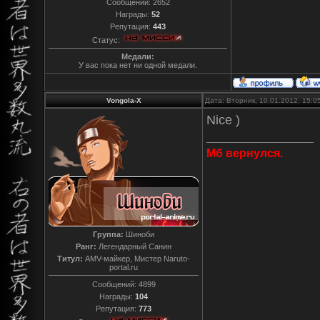
Сообщений:
2652
Награды:
52
Репутация:
443
Статус:
Медали:
У вас пока нет ни одной медали.
Vongola-X
Дата: Вторник, 10.01.2012, 15:
Nice )
Мб вернулся.
Группа:
Шиноби
Ранг:
Легендарный Санин
Титул:
AMV-майкер, Мистер Naruto-
portal.ru
Сообщений:
4899
Награды:
104
Репутация:
773