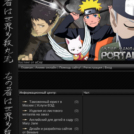
Хостинг от
uCoz
Главная
|
Аниме онлайн
|
Помощь сайту!
|
Регистрация
|
Вход
Информационный центр:
Чат:
Таможенный юрист в
(0)
Москве | Услуги ВЭД
Изделия из листового
(0)
металла на заказ
Английский для детей в саду
(0)
Mary Jane
Дизайн и разработка сайтов
(0)
от Bewave