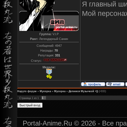
Я главный ш
Мой персона
Группа:
V.I.P
Ранг:
Легендарный Санин
Сообщений:
4947
Награды:
70
Репутация:
331
Статус:
Медали:
Наруто форум
»
Мусорка
»
Мусорка
»
Делимся Музычкой =))
(=DD)
1
Страница
1
из
1
Portal-Anime.Ru © 2026 - Все п