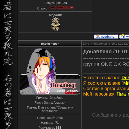
Репутация:
924
Статус:
Медали:
_photoshoper_
Дата: Понедельник, 16.01.2012,
Добавлено
(16.01.
--------------------------
группа ONE OK R
Я состою в клане:
Des
Я состою в клане:
"М
Состою в организаци
Мой персонаж:
Ямат
Группа:
Дизайнер
Ранг:
Элита Акацуки
Титул:
Глава клана "Создатели
Автатарок"
Сообщение отре
Сообщений:
2686
Награды:
71
Репутация:
668