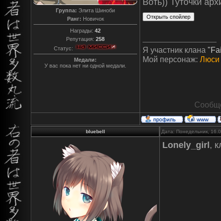
Воть)) Туточки арх
Группа:
Элита Шиноби
Ранг:
Новичок
Награды:
42
Репутация:
258
Я участник клана
"Fai
Статус:
Мой персонаж:
Люси
Медали:
У вас пока нет ни одной медали.
Сообще
bluebell
Дата: Понедельник, 16.
Lonely_girl
, 