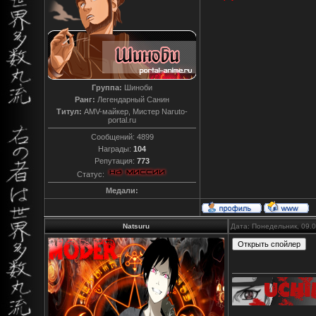
Группа:
Шиноби
Ранг:
Легендарный Санин
Титул:
AMV-майкер, Мистер Naruto-
portal.ru
Сообщений:
4899
Награды:
104
Репутация:
773
Статус:
Медали:
Natsuru
Дата: Понедельник, 09.