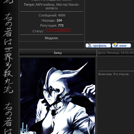
Титул:
AMV-майкер, Мистер Naruto-
portal.ru
Сообщений:
4899
Награды:
104
Репутация:
773
Статус:
Медали:
Zetsy
Дата: Пятница, 13.01.20
Всем пока. Я в отпуске.