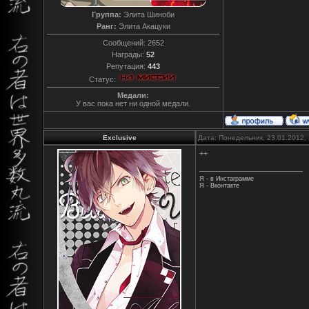
Группа:
Элита Шиноби
Ранг:
Элита Акацуки
Сообщений:
2652
Награды:
52
Репутация:
443
Статус:
Медали:
У вас пока нет ни одной медали.
Exclusive
Дата: Понедельник, 23.01.2012,
++
Я - в Инстаграмме
Я - Вконтакте