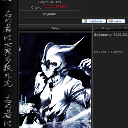
Репутация:
773
Статус:
Медали:
Zetsy
Дата: Вторник, 10.01.20
Добавлено
(10.01.2012
-----------------------------
Всем пока. Я в отпуске.