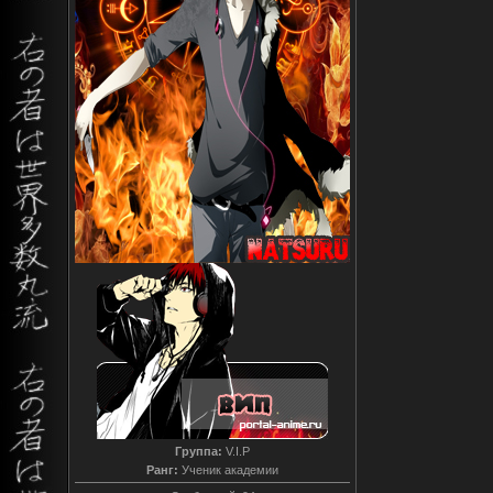
Группа:
V.I.P
Ранг:
Ученик академии