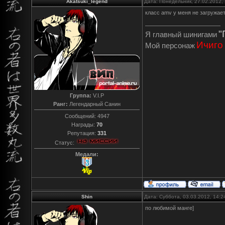
Akatsuki_legend
Дата: Понедельник, 27.02.2012,
класс amv у меня не загружае
"
Я главный шинигами
Ичиго
Мой персонаж
Группа:
V.I.P
Ранг:
Легендарный Санин
Сообщений:
4947
Награды:
70
Репутация:
331
Статус:
Медали:
Shin
Дата: Суббота, 03.03.2012, 14:
по любимой манге]