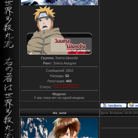
Группа:
Элита Шиноби
Ранг:
Элита Акацуки
Сообщений:
2652
Награды:
52
Репутация:
443
Статус:
Медали:
У вас пока нет ни одной медали.
dio_wind
Дата: Вторник, 10.01.20