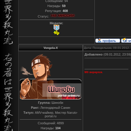
Сообщений:
94
Награды:
59
Репутация:
408
Статус:
Медали:
Vongola-X
Дата: Понедельник, 09.01.2012,
Добавлено
(09.01.2012, 23:59
---------------------------------------
Мб вернулся.
Группа:
Шиноби
Ранг:
Легендарный Санин
Титул:
AMV-майкер, Мистер Naruto-
portal.ru
Сообщений:
4899
Награды:
104