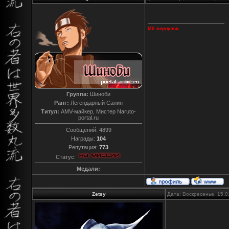
Мб вернулся.
Группа:
Шиноби
Ранг:
Легендарный Санин
Титул:
AMV-майкер, Мистер Naruto-
portal.ru
Сообщений:
4899
Награды:
104
Репутация:
773
Статус:
Медали:
Zetsy
Дата: Воскресенье, 15.0