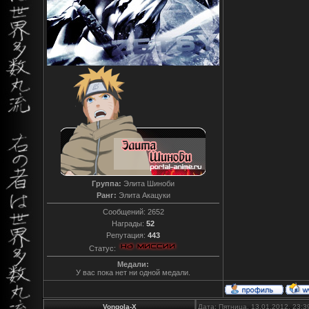
Группа:
Элита Шиноби
Ранг:
Элита Акацуки
Сообщений:
2652
Награды:
52
Репутация:
443
Статус:
Медали:
У вас пока нет ни одной медали.
Vongola-X
Дата: Пятница, 13.01.2012, 23: