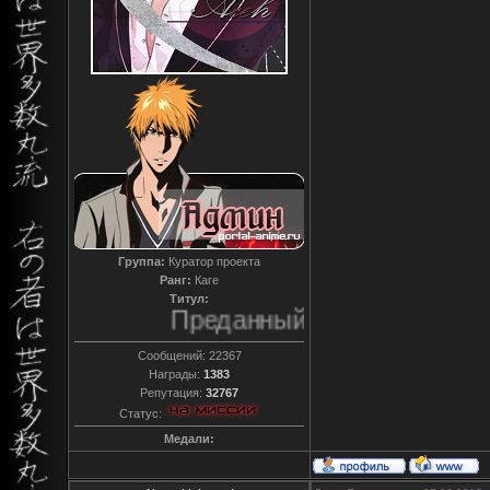
Группа:
Куратор проекта
Ранг:
Каге
Титул:
Преданный
Сообщений:
22367
Награды:
1383
Репутация:
32767
Статус:
Медали: