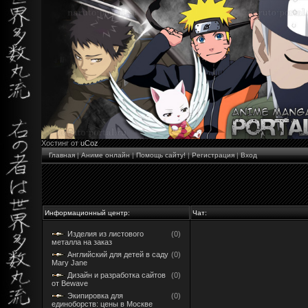
Хостинг от
uCoz
Главная
|
Аниме онлайн
|
Помощь сайту!
|
Регистрация
|
Вход
Информационный центр:
Чат:
Изделия из листового
(0)
металла на заказ
Английский для детей в саду
(0)
Mary Jane
Дизайн и разработка сайтов
(0)
от Bewave
Экипировка для
(0)
единоборств: цены в Москве