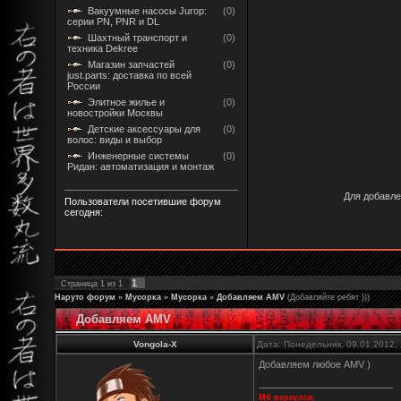
Вакуумные насосы Jurop:
(0)
серии PN, PNR и DL
Шахтный транспорт и
(0)
техника Dekree
Магазин запчастей
(0)
just.parts: доставка по всей
России
Элитное жилье и
(0)
новостройки Москвы
Детские аксессуары для
(0)
волос: виды и выбор
Инженерные системы
(0)
Ридан: автоматизация и монтаж
Для добавле
Пользователи посетившие форум
сегодня:
1
Страница
1
из
1
Наруто форум
»
Мусорка
»
Мусорка
»
Добавляем AMV
(Добавляйте ребят )))
Добавляем AMV
Vongola-X
Дата: Понедельник, 09.01.2012,
Добавляем любое AMV )
Мб вернулся.