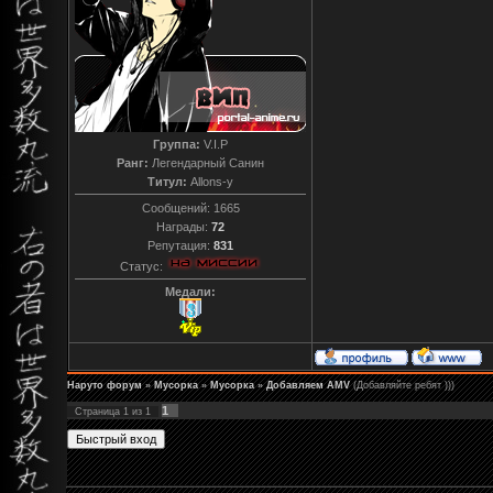
Группа:
V.I.P
Ранг:
Легендарный Санин
Титул:
Allons-y
Сообщений:
1665
Награды:
72
Репутация:
831
Статус:
Медали:
Наруто форум
»
Мусорка
»
Мусорка
»
Добавляем AMV
(Добавляйте ребят )))
1
Страница
1
из
1