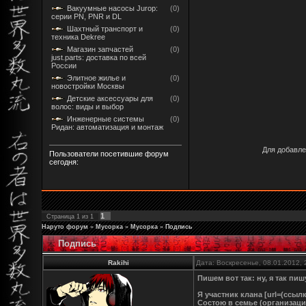
Вакуумные насосы Jurop:
(0)
серии PN, PNR и DL
Шахтный транспорт и
(0)
техника Dekree
Магазин запчастей
(0)
just.parts: доставка по всей
России
Элитное жилье и
(0)
новостройки Москвы
Детские аксессуары для
(0)
волос: виды и выбор
Инженерные системы
(0)
Ридан: автоматизация и монтаж
Для добавле
Пользователи посетившие форум
сегодня:
1
Страница
1
из
1
Наруто форум
»
Мусорка
»
Мусорка
»
Подпись
Подпись
Rakihi
Дата: Воскресенье, 08.01.2012,
Пишем вот так: ну, я так пиш
Я участник клана [url=(ссылк
Состою в семье (организаци