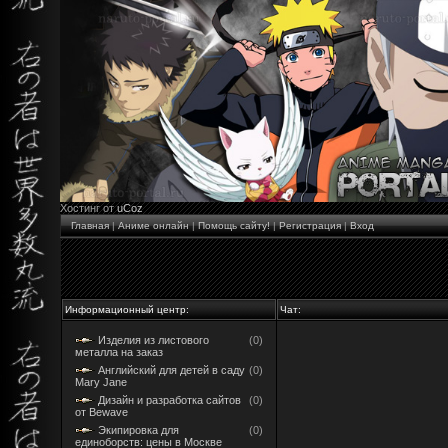
Хостинг от
uCoz
Главная
|
Аниме онлайн
|
Помощь сайту!
|
Регистрация
|
Вход
Информационный центр:
Чат:
Изделия из листового
(0)
металла на заказ
Английский для детей в саду
(0)
Mary Jane
Дизайн и разработка сайтов
(0)
от Bewave
Экипировка для
(0)
единоборств: цены в Москве