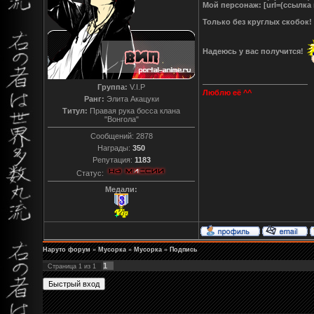
Мой персонаж: [url=(ссылка 
Только без круглых скобок!
Надеюсь у вас получится!
Группа:
V.I.P
Люблю её ^^
Ранг:
Элита Акацуки
Титул:
Правая рука босса клана
"Вонгола"
Сообщений:
2878
Награды:
350
Репутация:
1183
Статус:
Медали:
Наруто форум
»
Мусорка
»
Мусорка
»
Подпись
1
Страница
1
из
1