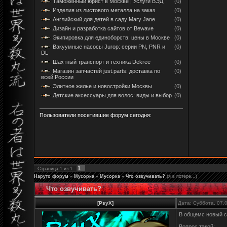
Таможенный юрист в Москве | Услуги ВЭД
(0)
Изделия из листового металла на заказ
(0)
Английский для детей в саду Mary Jane
(0)
Дизайн и разработка сайтов от Bewave
(0)
Экипировка для единоборств: цены в Москве
(0)
Вакуумные насосы Jurop: серии PN, PNR и
(0)
DL
Шахтный транспорт и техника Dekree
(0)
Магазин запчастей just.parts: доставка по
(0)
всей России
Элитное жилье и новостройки Москвы
(0)
Детские аксессуары для волос: виды и выбор
(0)
Пользователи посетившие форум сегодня:
1
Страница
1
из
1
Наруто форум
»
Мусорка
»
Мусорка
»
Что озвучивать?
(я в потере...)
Что озвучивать?
[PsyX]
Дата: Суббота, 07.
В общемс новый се
Вопрос такой: