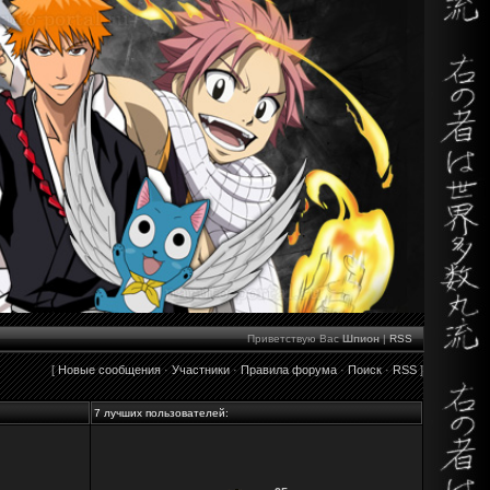
Приветствую Вас
Шпион
|
RSS
[
Новые сообщения
·
Участники
·
Правила форума
·
Поиск
·
RSS
]
7 лучших пользователей: