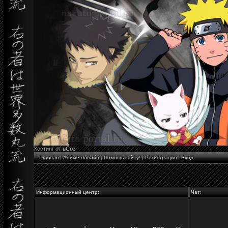
Хостинг от
uCoz
Главная
|
Аниме онлайн
|
Помощь сайту!
|
Регистрация
|
Вход
Информационный центр:
Чат: