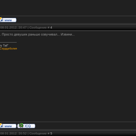
 08.01.2012, 20:47 | Сообщение #
4
.. Просто девушек раньше озвучивал... Извини...
ry Tail"
Сердцеболия
 08.01.2012, 20:52 | Сообщение #
5