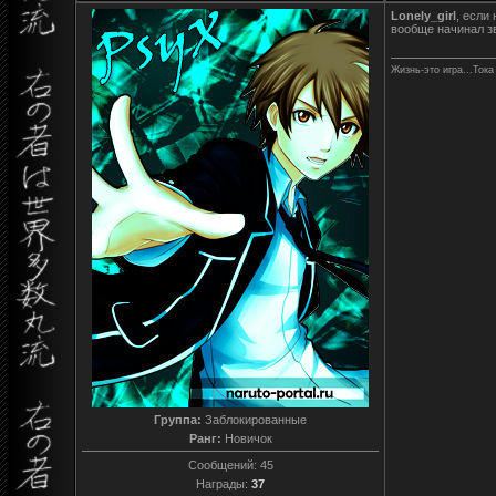
Lonely_girl
, если
вообще начинал зв
Жизнь-это игра...Тока
Группа:
Заблокированные
Ранг:
Новичок
Сообщений:
45
Награды:
37