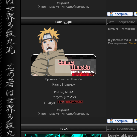
Медали:
У вас пока нет ни одной медали.
Lonely_girl
Дата: Воскресенье,
Мммм... А можно 
Я участник клана
"Fai
Мой персонаж:
Люси 
Группа:
Элита Шиноби
Ранг:
Новичок
Награды:
42
Репутация:
258
Статус:
Медали:
У вас пока нет ни одной медали.
[PsyX]
Дата: Воскресенье,
Lonely_girl
, для 