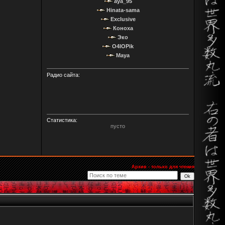
aya_95
Hinata-sama
Exclusive
Коноха
Эко
O4IOPik
Maya
Радио сайта:
Статистика:
пусто
Архив - только для чтения