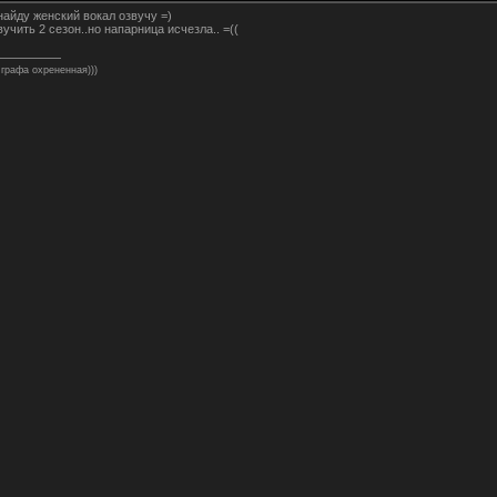
 найду женский вокал озвучу =)
учить 2 сезон..но напарница исчезла.. =((
 графа охрененная)))