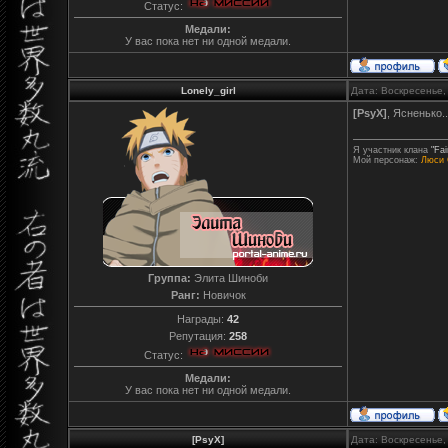
Статус:
Медали:
У вас пока нет ни одной медали.
Lonely_girl
Дата: Воскресенье,
[PsyX]
, Ясненько.
Я участник клана
"Fai
Мой персонаж:
Люси 
Группа:
Элита Шиноби
Ранг:
Новичок
Награды:
42
Репутация:
258
Статус:
Медали:
У вас пока нет ни одной медали.
[PsyX]
Дата: Воскресенье,