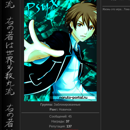
Жизнь-это игра...Тока
Группа:
Заблокированные
Ранг:
Новичок
Сообщений:
45
Награды:
37
Репутация:
137