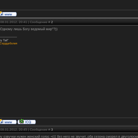
 08.01.2012, 20:41 | Сообщение #
2
"Одному лишь Богу ведомый мир"?))
ry Tail"
Сердцеболия
 08.01.2012, 20:45 | Сообщение #
3
тру озвучки нужен женский голос =((( без него не звучит..оба сезона сморел в двуголоск