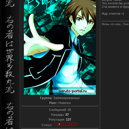
Что хотели бы усл
З.Ы.можете и пред
Жду ответов =)
Жизнь-это игра...Тока
Группа:
Заблокированные
Ранг:
Новичок
Сообщений:
45
Награды:
37
Репутация:
137
Статус: