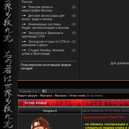
России
Элитное жилье и
(0)
новостройки Москвы
Детские аксессуары для
(0)
волос: виды и выбор
Инженерные системы
(0)
Ридан: автоматизация и монтаж
Экскурсии в Эрмитаж и
(0)
пригороды СПб
Экскурсии и туры по СПб от
(0)
компании Captour
Студия Улыбки: лечение
(0)
зубов в Волгограде
Для добавле
Пользователи посетившие форум
сегодня:
1
Страница
1
из
1
Наруто форум
»
Мусорка
»
Мусорка
»
Устав клана
(Устав клана)
Устав клана
Vongola-X
Дата: Суббота, 07.01.2012, 20:
Правила клана "Fairy Tail"
- не обижать соклановцев и
- слушаться лидера клана и