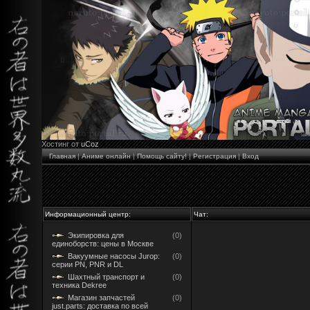
Хостинг от
uCoz
Главная
|
Аниме онлайн
|
Помощь сайту!
|
Регистрация
|
Вход
Информационный центр:
Чат:
Экипировка для
(0)
единоборств: цены в Москве
Вакуумные насосы Jurop:
(0)
серии PN, PNR и DL
Шахтный транспорт и
(0)
техника Dekree
Магазин запчастей
(0)
just.parts: доставка по всей