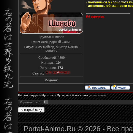
- появляться в клане хотя б
- исполнять обязанности се
Мб вернулся.
Группа:
Шиноби
Ранг:
Легендарный Санин
Титул:
AMV-майкер, Мистер Naruto-
portal.ru
Сообщений:
4899
Награды:
104
Репутация:
773
Статус:
Медали:
Наруто форум
»
Мусорка
»
Мусорка
»
Устав клана
(Устав клана)
1
Страница
1
из
1
Portal-Anime.Ru © 2026 - Все п