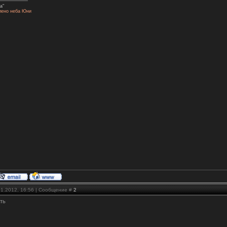
а"
лено неба Юни
01.2012, 16:56 | Сообщение #
2
ать