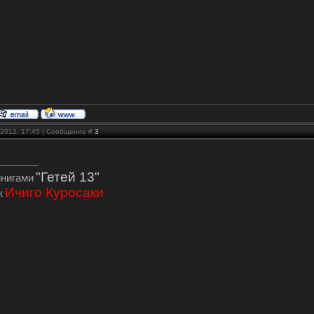
.2012, 17:45 | Сообщение #
3
"Гетей 13"
инигами
Ичиго Куросаки
ж