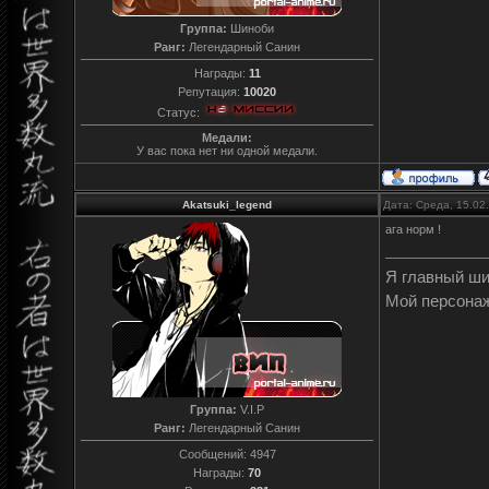
Группа:
Шиноби
Ранг:
Легендарный Санин
Награды:
11
Репутация:
10020
Статус:
Медали:
У вас пока нет ни одной медали.
Akatsuki_legend
Дата: Среда, 15.02
ага норм !
Я главный ш
Мой персона
Группа:
V.I.P
Ранг:
Легендарный Санин
Сообщений:
4947
Награды:
70