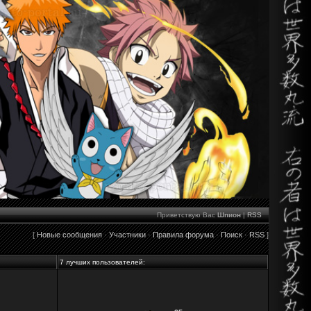
Приветствую Вас
Шпион
|
RSS
[
Новые сообщения
·
Участники
·
Правила форума
·
Поиск
·
RSS
]
7 лучших пользователей: