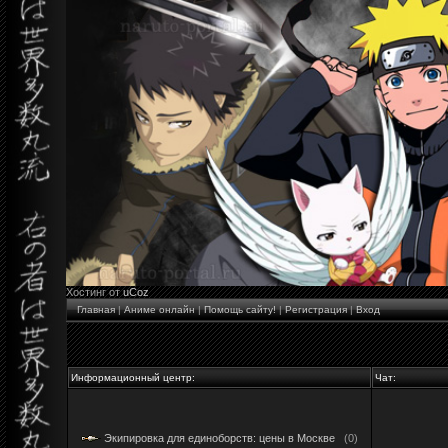
Хостинг от
uCoz
Главная
|
Аниме онлайн
|
Помощь сайту!
|
Регистрация
|
Вход
Информационный центр:
Чат:
Экипировка для единоборств: цены в Москве
(0)