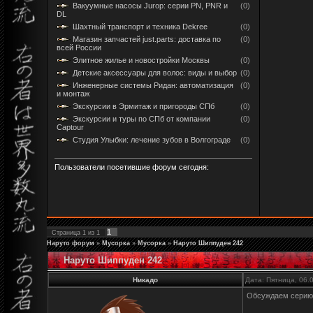
Вакуумные насосы Jurop: серии PN, PNR и
(0)
DL
Шахтный транспорт и техника Dekree
(0)
Магазин запчастей just.parts: доставка по
(0)
всей России
Элитное жилье и новостройки Москвы
(0)
Детские аксессуары для волос: виды и выбор
(0)
Инженерные системы Ридан: автоматизация
(0)
и монтаж
Экскурсии в Эрмитаж и пригороды СПб
(0)
Экскурсии и туры по СПб от компании
(0)
Captour
Студия Улыбки: лечение зубов в Волгограде
(0)
Пользователи посетившие форум сегодня:
1
Страница
1
из
1
Наруто форум
»
Мусорка
»
Мусорка
»
Наруто Шиппуден 242
Наруто Шиппуден 242
Никадо
Дата: Пятница, 06.
Обсуждаем сери