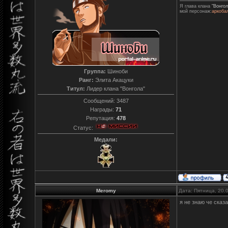
Я глава клана
"Вонгол
мой персонаж:
аркоба
Группа:
Шиноби
Ранг:
Элита Акацуки
Титул:
Лидер клана "Вонгола"
Сообщений:
3487
Награды:
71
Репутация:
478
Статус:
Медали:
Meromy
Дата: Пятница, 20.
я не знаю че сказ