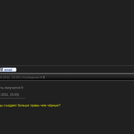
09.2011, 15:03 | Сообщение #
2
ть получится 9
.2011, 15:03)
----------------------
цы съедают больше травы чем чёрные?