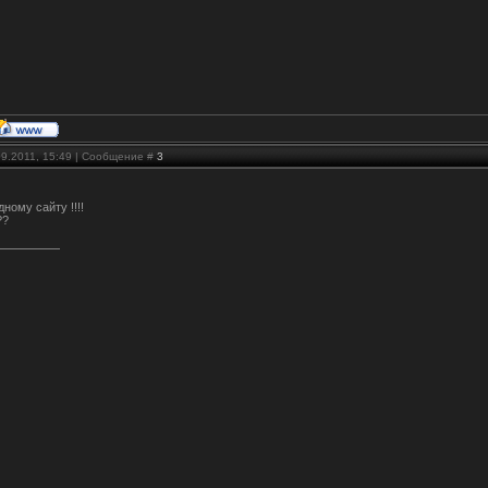
09.2011, 15:49 | Сообщение #
3
дному сайту !!!!
??