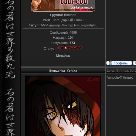
Группа:
Шиноби
Ранг:
Легендарный Санин
Титул:
AMV-майкер, Мистер Naruto-portal.ru
Сообщений:
4899
Награды:
104
Репутация:
773
Статус:
Медали:
Stepashka_Ychixa
Дата: Пятница, 30.
Vongola-X бывают