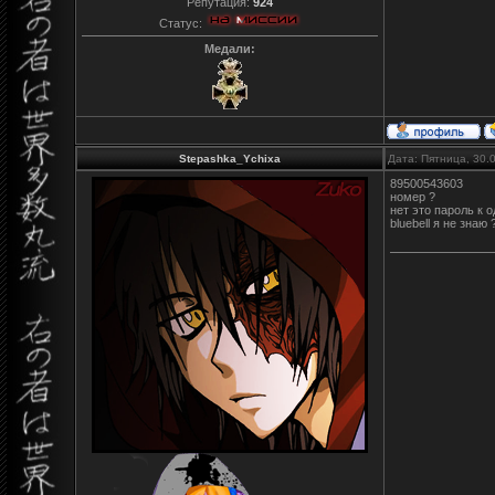
Репутация:
924
Статус:
Медали:
Stepashka_Ychixa
Дата: Пятница, 30.
89500543603
номер ?
нет это пароль к о
bluebell я не знаю 