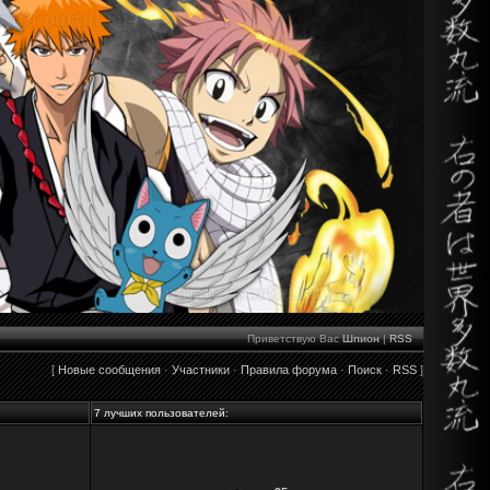
Приветствую Вас
Шпион
|
RSS
[
Новые сообщения
·
Участники
·
Правила форума
·
Поиск
·
RSS
]
7 лучших пользователей: