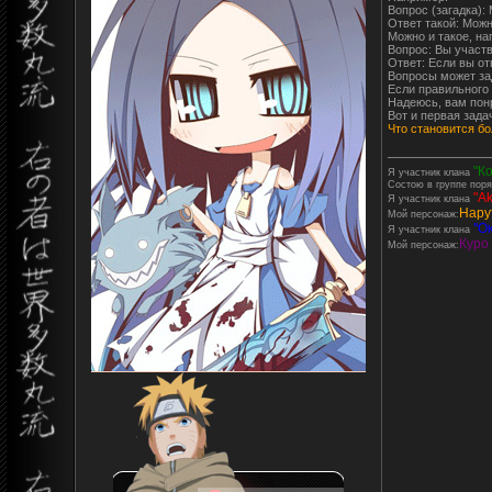
Вопрос (загадка):
Ответ такой: Можн
Можно и такое, на
Вопрос: Вы участ
Ответ: Если вы от
Вопросы может зад
Если правильного 
Надеюсь, вам пон
Вот и первая зада
Что становится бо
"К
Я участник клана
Состою в группе поря
"Ak
Я участник клана
Нару
Мой персонаж:
''О
Я участник клана
Куро
Мой персонаж: