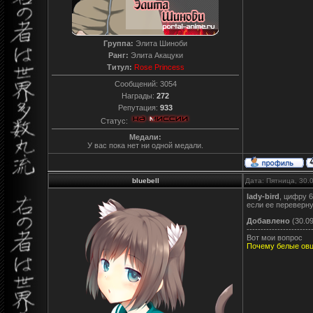
Группа:
Элита Шиноби
Ранг:
Элита Акацуки
Титул:
Rose Princess
Сообщений:
3054
Награды:
272
Репутация:
933
Статус:
Медали:
У вас пока нет ни одной медали.
bluebell
Дата: Пятница, 30.
lady-bird
, цифру 6
если ее переверну
Добавлено
(30.09
-----------------------
Вот мои вопрос
Почему белые ов