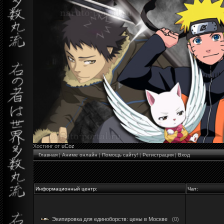
Хостинг от
uCoz
Главная
|
Аниме онлайн
|
Помощь сайту!
|
Регистрация
|
Вход
Информационный центр:
Чат:
Экипировка для единоборств: цены в Москве
(0)