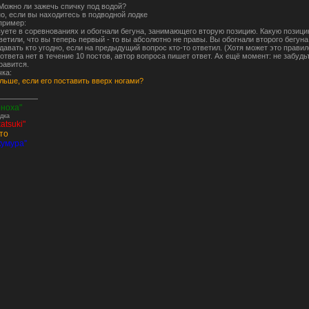
 Можно ли зажечь спичку под водой?
о, если вы находитесь в подводной лодке
пример:
вуете в соревнованиях и обогнали бегуна, занимающего вторую позицию. Какую позиц
ветили, что вы теперь первый - то вы абсолютно не правы. Вы обогнали второго бегуна 
авать кто угодно, если на предыдущий вопрос кто-то ответил. (Хотя может это прави
ответа нет в течение 10 постов, автор вопроса пишет ответ. Ах ещё момент: не забудь
равится.
чка:
льше, если его поставить вверх ногами?
оноха"
дка
atsuki"
то
кумура''