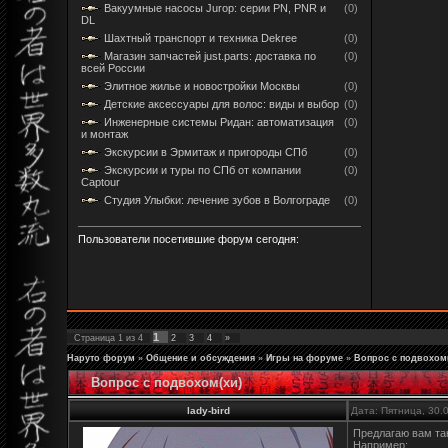
Вакуумные насосы Jurop: серии PN, PNR и
(0)
DL
Шахтный транспорт и техника Dekree
(0)
Магазин запчастей just.parts: доставка по
(0)
всей России
Элитное жилье и новостройки Москвы
(0)
Детские аксессуары для волос: виды и выбор
(0)
Инженерные системы Ридан: автоматизация
(0)
и монтаж
Экскурсии в Эрмитаж и пригороды СПб
(0)
Экскурсии и туры по СПб от компании
(0)
Captour
Студия Улыбки: лечение зубов в Волгограде
(0)
Пользователи посетившие форум сегодня:
1
Страница
1
из
4
2
3
4
»
Наруто форум
»
Общение и обсуждения
»
Игры на форуме
»
Вопрос с подвохом
Вопрос с подвохом(хи)
lady-bird
Дата: Пятница, 30.
Предлагаю вам таку
Например: