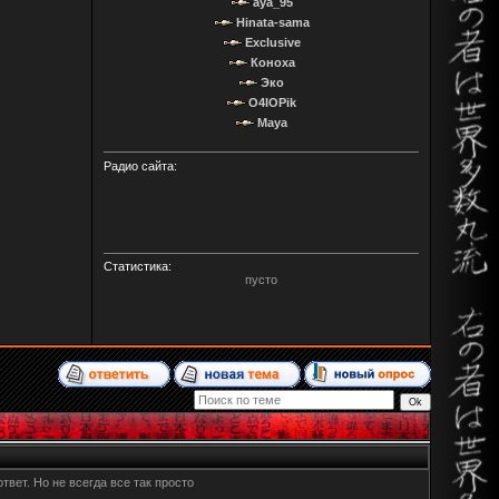
aya_95
Hinata-sama
Exclusive
Коноха
Эко
O4IOPik
Maya
Радио сайта:
Статистика:
пусто
ответ. Но не всегда все так просто