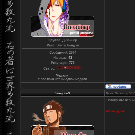
Группа:
Дизайнер
Ранг:
Элита Акацуки
Сообщений:
2874
Награды:
43
Репутация:
779
Статус:
Медали:
У вас пока нет ни одной медали.
Vongola-X
Дата: Пятница, 30.
Потому что чёрны
Мб вернулся.