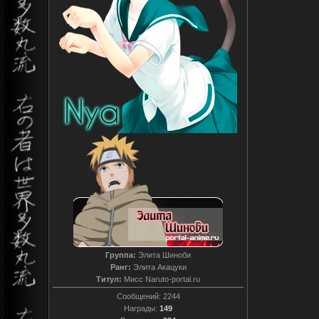
Группа:
Элита Шиноби
Ранг:
Элита Акацуки
Титул:
Мисс Naruto-portal.ru
Сообщений:
2244
Награды:
149