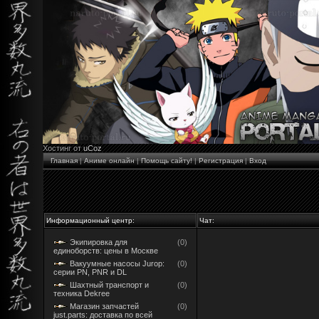
Хостинг от
uCoz
Главная
|
Аниме онлайн
|
Помощь сайту!
|
Регистрация
|
Вход
Информационный центр:
Чат:
Экипировка для
(0)
единоборств: цены в Москве
Вакуумные насосы Jurop:
(0)
серии PN, PNR и DL
Шахтный транспорт и
(0)
техника Dekree
Магазин запчастей
(0)
just.parts: доставка по всей