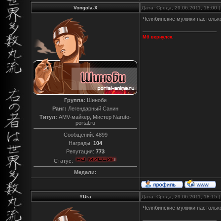
Vongola-X
Дата: Среда, 29.06.2011, 18:00
Челябинские мужики настолько
Мб вернулся.
Группа:
Шиноби
Ранг:
Легендарный Санин
Титул:
AMV-майкер, Мистер Naruto-
portal.ru
Сообщений:
4899
Награды:
104
Репутация:
773
Статус:
Медали:
YUra
Дата: Среда, 29.06.2011, 18:15
Челябинские мужики настолько