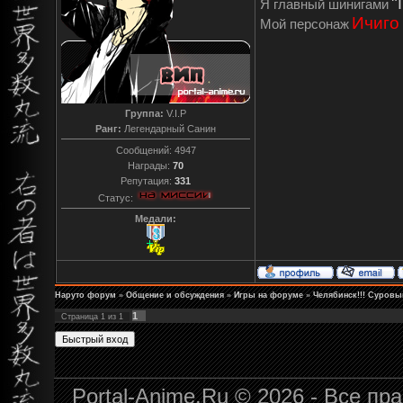
"
Я главный шинигами
Ичиго
Мой персонаж
Группа:
V.I.P
Ранг:
Легендарный Санин
Сообщений:
4947
Награды:
70
Репутация:
331
Статус:
Медали:
Наруто форум
»
Общение и обсуждения
»
Игры на форуме
»
Челябинск!!! Суровый
1
Страница
1
из
1
Portal-Anime.Ru © 2026 - Все п