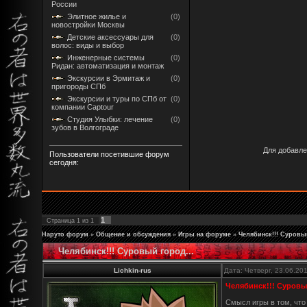
России
Элитное жилье и
(0)
новостройки Москвы
Детские аксессуары для
(0)
волос: виды и выбор
Инженерные системы
(0)
Ридан: автоматизация и монтаж
Экскурсии в Эрмитаж и
(0)
пригороды СПб
Экскурсии и туры по СПб от
(0)
компании Captour
Студия Улыбки: лечение
(0)
зубов в Волгограде
Для добавле
Пользователи посетившие форум
сегодня:
1
Страница
1
из
1
Наруто форум
»
Общение и обсуждения
»
Игры на форуме
»
Челябинск!!! Суровый
Челябинск!!! Суровый город...
Lichkin-rus
Дата: Четверг, 23.06.20
Челябинск!!! Суровый
Смысл игры в том, что