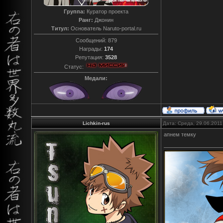
Группа:
Куратор проекта
Ранг:
Джонин
Титул:
Основатель Naruto-portal.ru
Сообщений:
879
Награды:
174
Репутация:
3528
Статус:
Медали:
Lichkin-rus
Дата: Среда, 29.06.2011
апнем темку