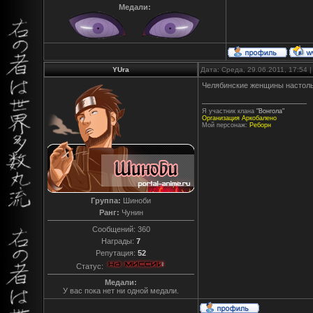
Медали:
YUra
Дата: Среда, 29.06.2011, 17:54
Челябинские женщины настольк
Я участник клана
"Вонгола"
Организация Аркобалено
Мой персонаж:
Реборн
Группа:
Шиноби
Ранг:
Чунин
Сообщений:
360
Награды:
7
Репутация:
52
Статус:
Медали:
У вас пока нет ни одной медали.