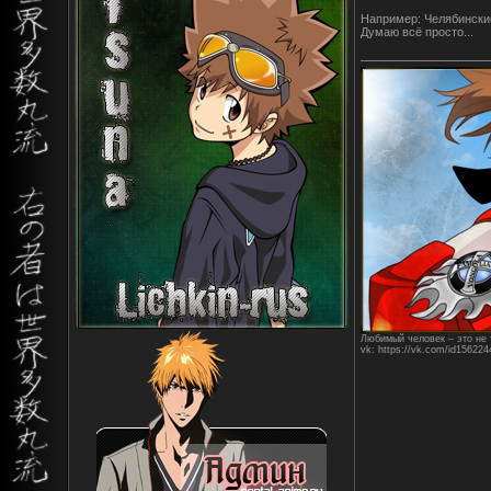
Например: Челябински
Думаю всё просто...
Любимый человек – это не т
vk: https://vk.com/id156224