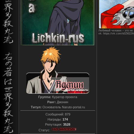
Любимый человек – это не т
vk: https://vk.com/id156224
Группа:
Куратор проекта
Ранг:
Джонин
Титул:
Основатель Naruto-portal.ru
Сообщений:
879
Награды:
174
Репутация:
3528
Статус: