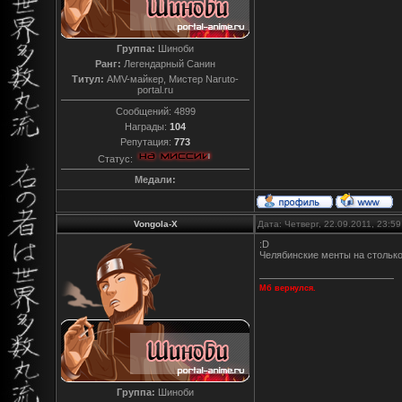
Группа:
Шиноби
Ранг:
Легендарный Санин
Титул:
AMV-майкер, Мистер Naruto-
portal.ru
Сообщений:
4899
Награды:
104
Репутация:
773
Статус:
Медали:
Vongola-X
Дата: Четверг, 22.09.2011, 23:5
:D
Челябинские менты на столько
Мб вернулся.
Группа:
Шиноби