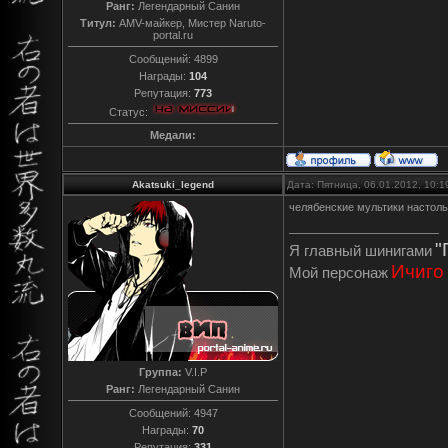
Ранг:
Легендарный Санин
Титул:
AMV-майкер, Мистер Naruto-
portal.ru
Сообщений:
4899
Награды:
104
Репутация:
773
Статус:
Медали:
Akatsuki_legend
Дата: Пятница, 06.01.2012, 10:
челябенские мультики настоль
"
Я главный шинигами
Ичиго
Мой персонаж
Группа:
V.I.P
Ранг:
Легендарный Санин
Сообщений:
4947
Награды:
70
Репутация:
331