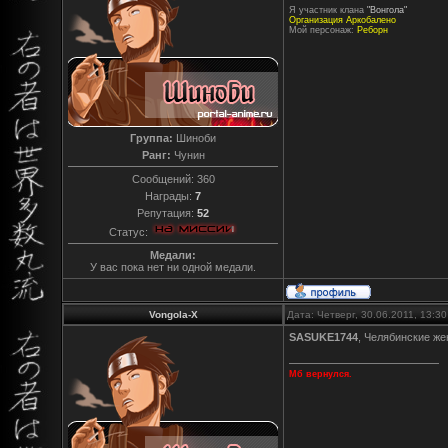
Я участник клана
"Вонгола"
Организация Аркобалено
Мой персонаж:
Реборн
Группа:
Шиноби
Ранг:
Чунин
Сообщений:
360
Награды:
7
Репутация:
52
Статус:
Медали:
У вас пока нет ни одной медали.
Vongola-X
Дата: Четверг, 30.06.2011, 13:3
SASUKE1744
, Челябинские же
Мб вернулся.