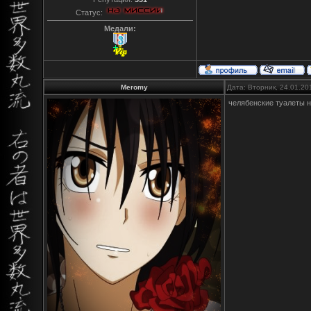
Статус:
Медали:
Meromy
Дата: Вторник, 24.01.20
челябенские туалеты н