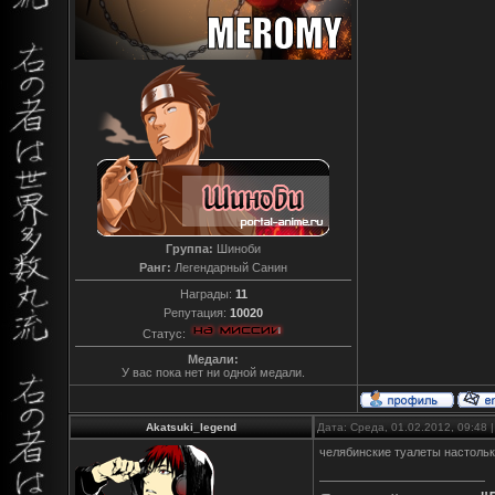
Группа:
Шиноби
Ранг:
Легендарный Санин
Награды:
11
Репутация:
10020
Статус:
Медали:
У вас пока нет ни одной медали.
Akatsuki_legend
Дата: Среда, 01.02.2012, 09:48
челябинские туалеты настольк