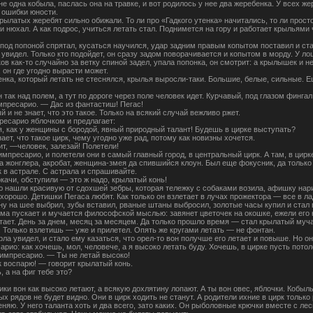
е одна кобыла, паслась она на травке, и вот родилось у нее два жеребенка. У всех же
 ошибки юности.
рылатых жеребят сильно обижали. То ли про «Гадкого утенка» начитались, то ли просто
 нюхал. А как подрос, учиться летать стал. Поднимется на гору и работает крыльями ч
 под попоной спрятал, кусаться научился, удар задним правым копытом поставил и ста
 увидел. Только кто подойдет, он сразу задом поворачивается и копытом в морду. У лош
ков как-то случайно за ветку спиной задел, упала попонка, он смотрит: а крылышек и н
 он где угодно вырасти может.
енка, который летать не стеснялся, крылья выросли-таки. Большие, белые, сильные. Ещ
он так над полем, а тут по дороге через поле человек идет. Курчавый, под глазом фин
мпресарио. — Дас из фантастиш! Пегас!
й и не знает, что это такое. Только на всякий случай вежливо ржет.
ресарио яблочком и предлагает:
я, как у женщины с бородой, явный природный талант! Будешь в цирке выступать?
нает, что такое цирк, чему угодно уже рад, потому как новизны хочется.
т, —человек, залезай! Полетели!
импресарио, и полетели они в самый главный город, в центральный цирк. А там, в цирк
ва жонглера, акробат, женщина-змея да спившийся клоун. Был еще фокусник, да тольк
 в астрале. С астрала и спрашивайте.
ачи, обступили — это ж надо, крылатый конь!
ю нашли красивую от сдохшей зебры, которая тележку с собаками возила, афишку нар
хорошо. Детишки Пегаса любят. Как только он взлетает в лучах прожектора — все в ла
 на шее выбрил, зубы вставил, рваные штаны выбросил, золотые часы купил и стал в
ма пускает и мучается философской мыслью: завянет цветочек на окошке, ежели его к
етает. День за днем, месяц за месяцем. Да только прошло время — стал крылатый муч
. Только взлетишь — уже и прилетел. Опять же кругами летать — не фонтан.
орла увидел, и стало ему казаться, что орел-то вон получше его летает и повыше. Но он
арио: как хочешь, мол, человече, а я высоко летать буду. Хочешь, в цирке пусть потол
 импресарио. — Ты не летай высоко!
 воспарю! — говорит крылатый конь.
 а на фиг тебе это?
ики вон как высоко летают, а всякую дохлятину лопают. А ты вон овес, яблочки. Коб
ых рядов не будет видно. Они в цирк ходить не станут. А родители ихние в цирк только
няю. У него таланта хоть и два всего, зато каких. Он рыболовные крючки вместе с лес