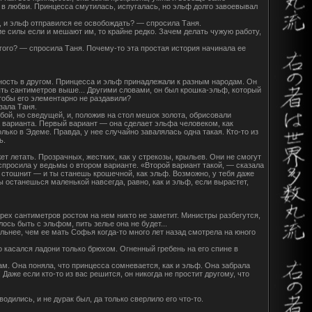
 в любви. Принцесса смутилась, испугалась, но эльф долго завоевывал
ь, и эльф отправился ее освобождать? — спросила Таня.
е силы если и мешают им, то крайне редко. Зачем делать чужую работу,
ого? — спросила Таня. Почему-то эта простая история начинала ее
ность в другом. Принцесса и эльф принадлежали к разным народам. Он
ять сантиметров выше... Другими словами, он был крошка-эльф, который
чтобы его элементарно не раздавили?
зала Таня.
убой, но сведущей, и, положив на стол мешок золота, обрисовали
а варианта. Первый вариант — она сделает эльфа человеком, как
олько в Эдеме. Правда, у нее случайно завалялась одна такая. Кто-то из
ь.
т летать. Прозрачных, жестких, как у стрекозы, крыльев. Они не смогут
 спросила у ведьмы о втором варианте. «Второй вариант такой, — сказала
 стошнит — и ты станешь крошечной, как эльф. Возможно, у тебя даже
Ты останешься маленькой навсегда, равно, как и эльф, если вырастет,
трех сантиметров ростом на нем никто не заметит. Министры разбегутся,
лось быть с эльфом, пить зелье она не будет...
льнее, чем ее мать Софья когда-то много лет назад смотрела на юного
о касался ладони только брюхом. Огненный гребень на его спине в
м. Она поняла, что принцесса сомневается, как и эльф. Она забрала
 Даже если кто-то из вас решится, он никогда не простит другому, что
дились, и не дурак был, да только сверлило его что-то.