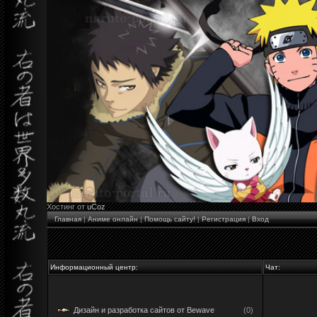
Хостинг от
uCoz
Главная
|
Аниме онлайн
|
Помощь сайту!
|
Регистрация
|
Вход
Информационный центр:
Чат:
Дизайн и разработка сайтов от Bewave
(0)