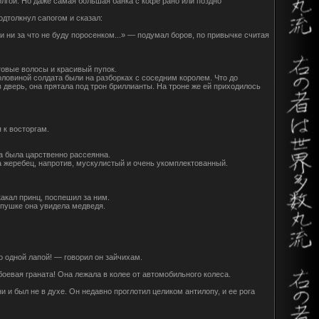
лгой. Но даже самая большая банка с кофе рано или поздно
одтолкнул сапогом и сказал:
 ни за что не буду поросенком...» — подумал боров, по привычке считая
товые волосы и красивый пупок.
оловиной солдата были на разборках с соседним королем. Что до
 дверь, она прятала под трон бриллианты. На троне же ей приходилось
 к восторгам.
на была царственно рассеянна.
а жеребец, напротив, мускулистый и очень укомплектованный.
какал принц, поспешил за ним.
пушке она увидела медведя.
о одной лапой! — говорил он зайчихам.
боевая граната! Она лежала в колее от автомобильного колеса.
и и был не в духе. Он недавно проглотил целиком антилопу, и ее рога