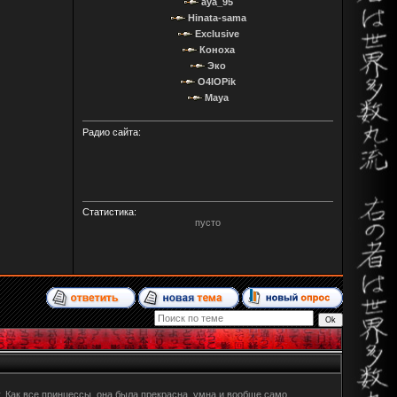
aya_95
Hinata-sama
Exclusive
Коноха
Эко
O4IOPik
Maya
Радио сайта:
Статистика:
пусто
 Как все принцессы, она была прекрасна, умна и вообще само