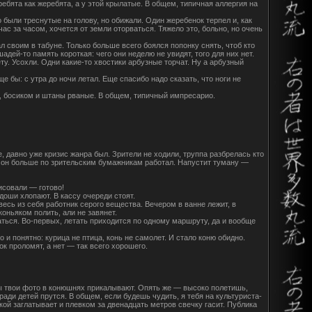
ребята как жеребята, а у этой крылатые. В общем, типичная аллергия на
 были треснутые на голову, но обижали. Один жеребенок терпел и, как
ас за часом, хочется от земли оторваться. Тяжело это, больно, но очень
л своим в табуне. Только больше всего боялся попонку снять, чтоб кто
адей-то память короткая: чего они неделю не увидят, того для них нет.
ету. Усохли. Одни какие-то хвостики арбузные торчат. Ну а арбузный
е бы: с утра до ночи летал. Еще спасибо надо сказать, что ноги не
гал, босиком и штаны рваные. В общем, типичный импресарио.
е, давно уже кризис жанра был. Зрители не ходили, труппа разбрелась кто
о он больше по зрительским бумажникам работал. Напустит туману —
исовали — готово!
доши хлопают. В кассу очереди стоят.
есь из себя работник серого вещества. Вечером в ванне лежит, в
оньяком полить, али не завянет.
аться. Во-первых, летать приходится по одному маршруту, да и вообще
о и понятно: курица не птица, конь не самолет. И стало коню обидно.
ок проломят, а нет — так всего хорошего.
ылы твои фото в конюшнях прикалывают. Опять же — высоко полетишь,
 ради детей прутся. В общем, если будешь чудить, я тебя на культуриста-
кой заглатывает и плевком за двенадцать метров свечку гасит. Публика