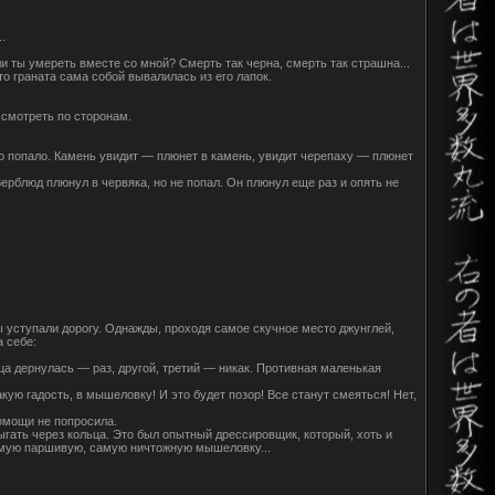
.
ли ты умереть вместе со мной? Смерть так черна, смерть так страшна...
что граната сама собой вывалилась из его лапок.
 смотреть по сторонам.
о попало. Камень увидит — плюнет в камень, увидит черепаху — плюнет
Верблюд плюнул в червяка, но не попал. Он плюнул еще раз и опять не
ры уступали дорогу. Однажды, проходя самое скучное место джунглей,
 себе:
а дернулась — раз, другой, третий — никак. Противная маленькая
акую гадость, в мышеловку! И это будет позор! Все станут смеяться! Нет,
помощи не попросила.
ыгать через кольца. Это был опытный дрессировщик, который, хоть и
самую паршивую, самую ничтожную мышеловку...