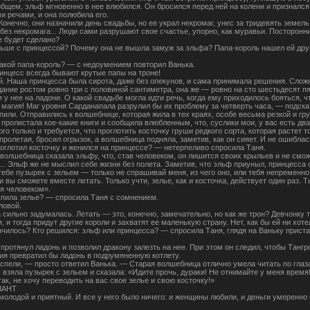
бщем, эльф мгновенно в нее влюбился. Он бросился перед ней на колени и признался
и речами, и она полюбила его.
онечно, они назначили день свадьбы, но ее украл некромаг, унес за тридевять земел
ез некромага... Люди сами разрушают свое счастье, упорно, как муравьи. Посторонни
се будет сделано?
льше с принцессой? Почему она не вышла замуж за эльфа? Папа-король нашел ей друг
акой папа-король? — с недоумением повторил Ванька.
инцесс всегда бывают крутые папы на троне!
ой. Наша принцесса была сирота, даже без опекунов, и сама принимала решения. Слож
ание ростом ровно три с половиной сантиметра, она же — ровно на сто шестьдесят п
у нее на ладони. О какой свадьбе могла идти речь, когда ему приходилось бояться, 
магия! Маг уровня Сарданапала разрулил бы их проблему за четверть часа, — подска
пили. Отправились к волшебнице, которая жила в тех краях, особе весьма резкой и гр
пролистала кое-какие книги и сообщила влюбленным, что, суслики мои, у вас есть дв
ого только и требуется, что проглотить косточку груши редкого сорта, которая растет т
пролетая, бросил огрызок, а волшебница подняла, заметив, как он сияет. И не ошиблас
оглотил косточку и женился на принцессе? — нетерпеливо спросила Таня.
олшебница сказала эльфу, что, став человеком, он лишится своих крыльев и не сможе
... Эльф же не мыслил себе жизни без полета. Заметив, что эльф приуныл, принцесса
ебе пузырек с зельем — только не спрашивай меня, из чего оно, или тебя непременно
и вы сможете вместе летать. Только учти, зелье, как и косточка, действует один раз. 
ся человеком».
пила зелье? — спросила Таня с сомнением.
ловой.
сильно задумалась. Летать — это, конечно, замечательно, но как же трон? Девчонку 
, и тогда придут другие короли и захватят ее маленькую страну. Нет, как бы ей ни хоте
чилось? Кто решился: эльф или принцесса? — спросила Таня, глядя на Ваньку приста
протянул ладонь и позволил дракону залезть на нее. При этом он следил, чтобы Тангр
ия превратил бы ладонь в подрумяненную котлету.
спели, — просто ответил Ванька. — Старая волшебница отлично умела читать по глаза
, взяла пузырек с зельем и сказала: «Идите прочь, дураки! Не отнимайте у меня время!
так, не хочу переводить на вас свое зелье и свою косточку!»
ЛАНТ
олодой и приятный. И все у него было ничего: и женщины любили, и деньги умеренно во