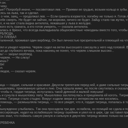
 он.
чеку.
ые? Попробуй иначе, — посоветовал лев. — Прижми ее грудью, возьми кольцо в зубы..
ясь на льва, так и сделал.
о чем, заяц, — продолжал лев. — Если граната взорвется, погибну не только я. Готов 
ебе смерть. Не будет ни зайчих, ни моркови, ничего не будет. Зайцу стало так жутко, 
ул, и на миг стала видна антилопа, лежавшая у льва в желудке.
кого есть граната, а кто готов умереть, — сказала антилопа.
залась в брюхе, что всегда выкладывала общеизвестные чемоданы вместо того, чтобы
ЕРБЛЮДА,
ЕХ ПЛЕВАЛ
опаленной, проживал один верблюд. Он был личностью презрительной и плюющей на чт
лял и увидел червяка. Червяк сидел на ветке высохшего саксаула у него над головой. 
вал до глубокого вечера, пока наконец не понял, что червяк слишком высоко...
зь! — заорал верблюд.
червяк. — Не слезу!
аешь?
бя!
л.
людов, — сказал червяк.
ица — гордая, сильная и красивая. Джунгли трепетали перед ней, и даже сильные тиг
мышеловку, прикованную цепью к пню. Она прошла мимо, но после смутилась и сказала
чтобы я, гордая тигрица, испугалась такой дрянной и жалкой ловушки!
 и сунула в мышеловку лапу. Мышеловка захлопнулась и прищемила ей коготь. Тигриц
епко. Тигрице стало стыдно. Вокруг ходили звери и с интересом на нее косились.
 помощь, — размышляла тигрица, — то все увидят, что я, гордая тигрица, попалась в т
»
вынужденно улыбалась. Так она просидела три дня, ослабела, но позиций не сдала и 
ессировщик, надел на ослабевшую тигрицу ошейник и увел ее в цирк, где заставил пр
ично знал, что поймать самую умную и сильную в джунглях тигрицу можно только на 
ЕРЕБЕНКА