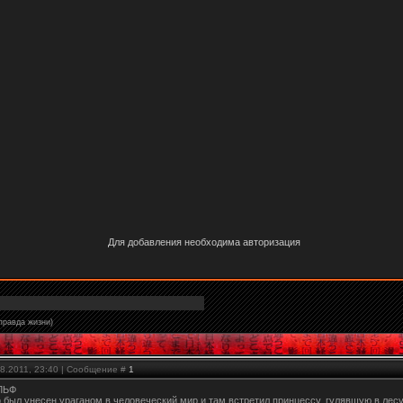
Для добавления необходима авторизация
правда жизни)
08.2011, 23:40 | Сообщение #
1
ЛЬФ
был унесен ураганом в человеческий мир и там встретил принцессу, гулявшую в лесу.