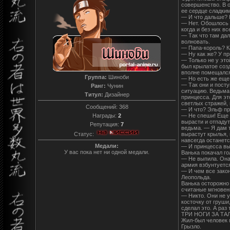
совершенство. В о
ее сердце сладким
— И что дальше? К
— Нет. Обошлось б
когда и без них в
— Так что там да
волновать.
— Папа-король? К
— Ну как же? У пр
— Только не у эт
был крылатое созд
вполне помещался 
Группа:
Шиноби
— Но есть же еще 
— Так они и посту
Ранг:
Чунин
ситуацию. Ведьма 
Титул:
Дизайнер
принцесса. Для эт
светлых стражей, 
Сообщений:
368
— И что? Эльф пр
Награды:
2
— Не спеши! Еще в
вырасти и отпадут
Репутация:
7
ведьма. — Я дам т
Статус:
вырастут крылья, 
навсегда останет
Медали:
— И принцесса вы
У вас пока нет ни одной медали.
Ванька покачал го
— Не выпила. Она 
армия взбунтуется
— И чем все закон
Леопольда.
Ванька осторожно 
считаные мгновен
— Никто. Они не у
косточку от груши
сделал это. А раз 
ТРИ НОГИ ЗА ТА
Жил-был человек м
Грызло.