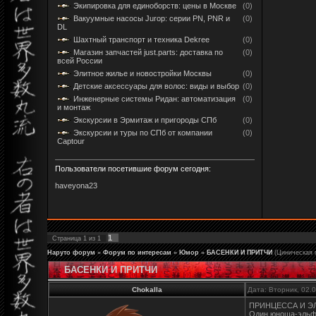
Экипировка для единоборств: цены в Москве
(0)
Вакуумные насосы Jurop: серии PN, PNR и
(0)
DL
Шахтный транспорт и техника Dekree
(0)
Магазин запчастей just.parts: доставка по
(0)
всей России
Элитное жилье и новостройки Москвы
(0)
Детские аксессуары для волос: виды и выбор
(0)
Инженерные системы Ридан: автоматизация
(0)
и монтаж
Экскурсии в Эрмитаж и пригороды СПб
(0)
Экскурсии и туры по СПб от компании
(0)
Captour
Пользователи посетившие форум сегодня:
haveyona23
1
Страница
1
из
1
Наруто форум
»
Форум по интересам
»
Юмор
»
БАСЕНКИ И ПРИТЧИ
(Циническая 
БАСЕНКИ И ПРИТЧИ
Chokalla
Дата: Вторник, 02.
ПРИНЦЕССА И Э
Один юноша-эльф 