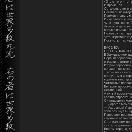
«Это оттого, что 
И променял.
Осталось у него дв
Пожил он некоторо
Променял другую 
И сделалось у нег
чувствует: не то. С
Дурацкое дело не 
восьми языках чи
Пожил он так пару
зато «Времена год
Посвистел так нед
БАСЕНКА
ПРО ГЛУПЫХ ПО
В Закудыкином ца
Первый поросенок
огрызки, а потом 
Второй поросенок
печален, но жизнь
Третий поросенок
послушным и хорош
королевство, где 
Четвертый поросен
Вечером поросенок
жертвенной.
А пятый поросенок
срочно спросить с
Он подошел к маме
— Дорогая маменьк
— Ах, сынок! У ме
тебя возьмут в ци
Поросенок воспол
случайно останови
О гениальном поро
считал у зрителей
Все бы хорошо, да