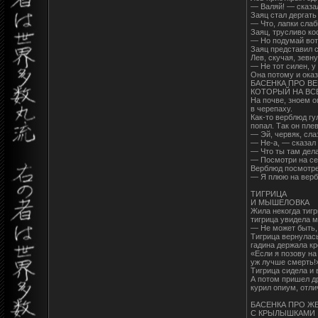
— Валяй! — сказал
Заяц стал дергать 
— Что, лапки слаб
Заяц, трусливо кос
— Но подумай вот 
Заяц представил с
Лев, скучая, зевн
— Не тот силен, у 
Она потому и ока
БАСЕНКА ПРО В
КОТОРЫЙ НА ВС
На почве, зноем 
в черепаху.
Как-то верблюд гу
попал. Так он пле
— Эй, червяк, сла
— Не-а, — сказал 
— Что ты там дел
— Посмотри на се
Верблюд посмотре
— Я плюю на верб
ТИГРИЦА
И МЫШЕЛОВКА
Жила некогда тигр
тигрица увидела 
— Не может быть, 
Тигрица вернулась
гадина держала кр
«Если я позову на
уж лучше смерть!
Тигрица сидела и 
А потом пришел др
курил опиум, отл
БАСЕНКА ПРО Ж
С КРЫЛЫШКАМИ