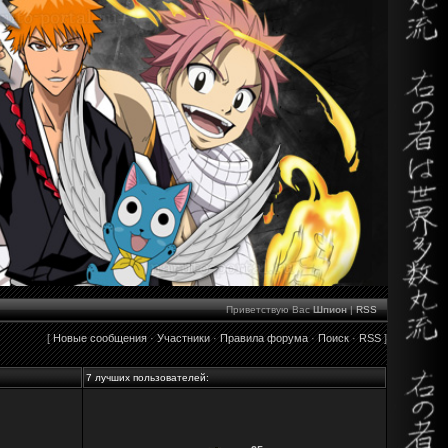
Приветствую Вас
Шпион
|
RSS
[
Новые сообщения
·
Участники
·
Правила форума
·
Поиск
·
RSS
]
7 лучших пользователей: