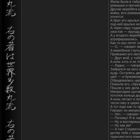
Жила-была в табун
ромашки и прочие
Другие жеребята к
мама, все ромашки
хочется.
А брат его крылья
под ней крылья не
А через пару годи
хвостик — ерунда,
А у второго жереб
атрофировались.
Как-то раз летит 
— О, — говорит и
А жеребенок глупы
Приманил его имп
— Друг мой, у теб
А конь хоть и не з
— Ладно, — говори
Забрался на него 
куда. Остались д
цап! — и бумажник
Обрадовались цирк
Помыли его, сбру
Пошли у них дела 
Импресарио щетину
потолок кольца ды
А конь летает и л
тесно ему в цирке
А тут еще как-то 
Говорит он импрес
— Нет, — говорит
— Почему! Я ж так
— Ну и воспаришь,
— Ну как же!
— А так! Стервятн
детям тебя с перв
трансвестита поме