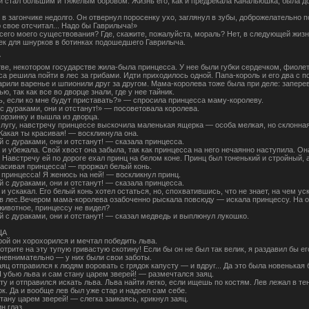
 стал большим и тяжелым боровом. Жизнь его, как и предрекала Канальюшка, была до
в загончике недолго. Он отвернул поросенку ухо, заглянул в зубы, доброжелательно п
 свое отсчитал... Надо бы Гаврилыча!»
сего моего существования? Где, скажите, пожалуйста, мораль? Нет, в следующей жизни
ек для шнурков в ботинках подошедшего Гаврилыча.
У
ве, некотором государстве жила-была принцесса. У нее были губки сердечком, фиоле
 решила пойти в лес за грибами. Идти приходилось одной. Папа-король и его два с п
арили варенье и шпионили друг за другом. Мама-королева тоже была при деле: заперев
ю, так как все во дворце знали, где у нее тайник.
ь, если ко мне будут приставать?» — спросила принцесса маму-королеву.
с дураками, они и отстанут!» — посоветовала королева.
орзинку и вышла из дворца.
 лугу, навстречу принцессе выскочила маленькая ящерка — особа мелкая, но склонная
Какая ты красивая! — воскликнула она.
 с дураками, они и отстанут! — сказала принцесса.
и убежала. Свой хвост она забыла, так как принцесса на него нечаянно наступила. О
Навстречу ей по дороге ехал принц на белом коне. Принц был тоненький и стройный, 
расивая принцесса! — проржал белый конь.
принцесса! Я женюсь на ней! — воскликнул принц.
 с дураками, они и отстанут! — сказала принцесса.
и ускакал. Его белый конь хотел остаться, но, спохватившись, что не знает, на чем ус
в лес.Вечером мама-королева озабоченно рыскала повсюду — искала принцессу. На о
животное, принцессу не видел?
 с дураками, они и отстанут! — сказал медведь и выплюнул лукошко.
ЦА
ой он хорохорился и мечтал победить льва.
трите на эту тупую гривастую скотину! Если бы он не был так велик, я раздавил бы ег
невнимательно — у них были свои заботы.
ц отправился к людям воровать с грядок капусту — и вдруг... Да это была новенькая 
Я убью льва и сам стану царем зверей! — размечтался заяц.
ту и отправился искать льва. Льва найти легко, если ищешь по костям. Лев лежал в тен
к. Да и вообще лев был уже стар и надоел сам себе.
тану царем зверей! — слегка заикаясь, крикнул заяц.
н глаз.