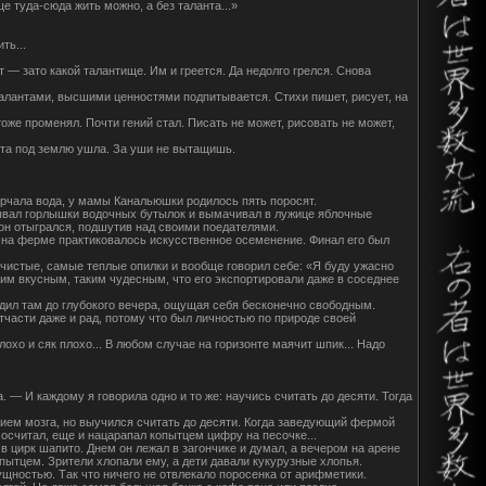
ще туда-сюда жить можно, а без таланта...»
ть...
т — зато какой талантище. Им и греется. Да недолго грелся. Снова
 талантами, высшими ценностями подпитывается. Стихи пишет, рисует, на
тоже променял. Почти гений стал. Писать не может, рисовать не может,
анта под землю ушла. За уши не вытащишь.
рчала вода, у мамы Канальюшки родилось пять поросят.
ывал горлышки водочных бутылок и вымачивал в лужице яблочные
о он отыгрался, подшутив над своими поедателями.
о на ферме практиковалось искусственное осеменение. Финал его был
чистые, самые теплые опилки и вообще говорил себе: «Я буду ужасно
ким вкусным, таким чудесным, что его экспортировали даже в соседнее
одил там до глубокого вечера, ощущая себя бесконечно свободным.
части даже и рад, потому что был личностью по природе своей
лохо и сяк плохо... В любом случае на горизонте маячит шпик... Надо
— И каждому я говорила одно и то же: научись считать до десяти. Тогда
нием мозга, но выучился считать до десяти. Когда заведующий фермой
сосчитал, еще и нацарапал копытцем цифру на песочке...
в цирк шапито. Днем он лежал в загончике и думал, а вечером на арене
опытцем. Зрители хлопали ему, а дети давали кукурузные хлопья.
ущностью. Так что ничего не отвлекало поросенка от арифметики.