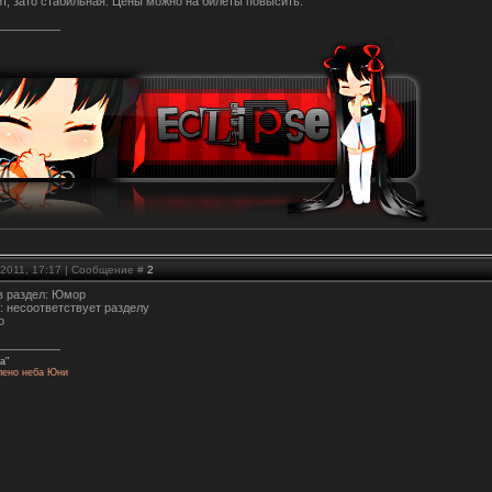
ит, зато стабильная. Цены можно на билеты повысить.
.2011, 17:17 | Сообщение #
2
в раздел: Юмор
: несоответствует разделу
о
а"
лено неба Юни