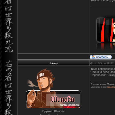
хоть и та еще ход
Никадо
Дата: Среда, 03.08
Тема перенесена 
Причина переноса
Перенёсла: Никад
Я глава клана
"Вонгол
мой персонаж:
аркоба
Группа:
Шиноби