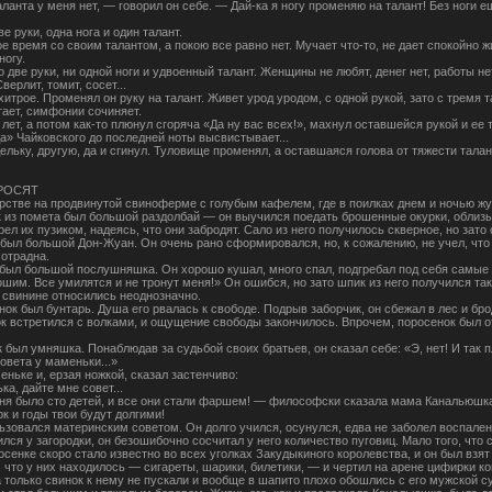
таланта у меня нет, — говорил он себе. — Дай-ка я ногу променяю на талант! Без ноги е
е руки, одна нога и один талант.
е время со своим талантом, а покою все равно нет. Мучает что-то, не дает спокойно жи
ногу.
о две руки, ни одной ноги и удвоенный талант. Женщины не любят, денег нет, работы не
верлит, томит, сосет...
хитрое. Променял он руку на талант. Живет урод уродом, с одной рукой, зато с тремя
тает, симфонии сочиняет.
 лет, а потом как-то плюнул сгоряча «Да ну вас всех!», махнул оставшейся рукой и ее 
а» Чайковского до последней ноты высвистывает...
ельку, другую, да и сгинул. Туловище променял, а оставшаяся голова от тяжести тал
РОСЯТ
рстве на продвинутой свиноферме с голубым кафелем, где в поилках днем и ночью жу
 из помета был большой раздолбай — он выучился поедать брошенные окурки, облиз
грел их пузиком, надеясь, что они забродят. Сало из него получилось скверное, но зат
 был большой Дон-Жуан. Он очень рано сформировался, но, к сожалению, не учел, чт
 отрадна.
 был большой послушняшка. Он хорошо кушал, много спал, подгребал под себя самые 
им. Все умилятся и не тронут меня!» Он ошибся, но зато шпик из него получился та
к свинине относились неоднозначно.
ок был бунтарь. Душа его рвалась к свободе. Подрыв заборчик, он сбежал в лес и бр
 встретился с волками, и ощущение свободы закончилось. Впрочем, поросенок был от
 был умняшка. Понаблюдав за судьбой своих братьев, он сказал себе: «Э, нет! И так п
овета у маменьки...»
ньке и, ерзая ножкой, сказал застенчиво:
а, дайте мне совет...
ня было сто детей, и все они стали фаршем! — философски сказала мама Канальюшка. 
рк и годы твои будут долгими!
ьзовался материнским советом. Он долго учился, осунулся, едва не заболел воспале
лся у загородки, он безошибочно сосчитал у него количество пуговиц. Мало того, что 
сенке скоро стало известно во всех уголках Закудыкиного королевства, и он был взят 
, что у них находилось — сигареты, шарики, билетики, — и чертил на арене цифирки к
 только свинок к нему не пускали и вообще в шапито плохо обошлись с его мужской с