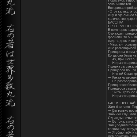
Поросенок вырос и
заканчивается...
Ветеринар пробыл 
«Этот калькулятор
«Ну и где смысл в
количество дыроч
БАСЕНКА
ПРО ПРИНЦЕСС
В некотором царст
Однажды принцесса
фрейлин, то они в
сидеть днем и ночь
«Мам, а что делат
«Не разговаривай 
Принцесса взяла к
Когда она была на
— Ах, принцесса! 
— Не разговаривай
Ящерка заплакала 
Принцесса пошла. 
— Иго-го! Какая к
— Какая чудесная 
— Не разговаривай
Принц оскорбился 
Принцесса зашла 
— Эй ты, грязное 
— Не разговаривай
БАСНЯ ПРО ЗАЙ
Жил-был заяц. Пор
— Вы только посмо
Зайчихи слушали 
Однажды ночью зая
— Вот она: сила! 
Заяц поднял грана
кололи ему желудо
— Я убью тебя и с
Лев приоткрыл оди