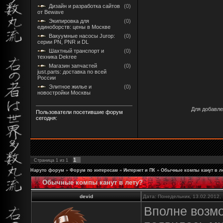
Дизайн и разработка сайтов
(0)
от Bewave
Экипировка для
(0)
единоборств: цены в Москве
Вакуумные насосы Jurop:
(0)
серии PN, PNR и DL
Шахтный транспорт и
(0)
техника Dekree
Магазин запчастей
(0)
just.parts: доставка по всей
России
Элитное жилье и
(0)
новостройки Москвы
Для добавле
Пользователи посетившие форум
сегодня:
1
Страница
1
из
1
Наруто форум
»
Форум по интересам
»
Интернет и ПК
»
Обычные компы канут в л
Обычные компы канут в лету?
devid
Дата: Понедельник, 13.02.2012,
Вполне возмо