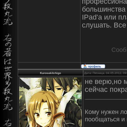
профессиона
большинства 
IPad'а или пл
слушать. Все
Сооб
KurosakiIchigo
Дата: Пятница, 04.05.2012, 0
не верю,но 
сейчас покр
Кому нужен лов
пообщаться и 