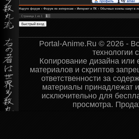
Наруто форум
»
Форум по интересам
»
Интернет и ПК
»
Обычные компы канут в л
1
Страница
1
из
1
Portal-Anime.Ru © 2026 - 
технологии 
Копирование дизайна или е
материалов и скриптов запре
ответственности за содер
материалы принадлежат и
исключительно для беспл
просмотра. Прода