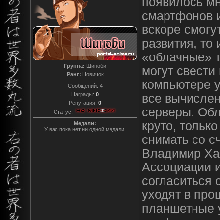
появилось м
смартфонов 
вскоре смогут
развития, то
«облачные» т
Группа:
Шиноби
могут свести
Ранг:
Новичок
компьютере у
Сообщений:
4
Награды:
0
все вычислен
Репутация:
0
серверы. Обл
Статус:
круто, только
Медали:
У вас пока нет ни одной медали.
снимать со с
Владимир Ха
Ассоциации и
согласиться 
уходят в про
планшетные у