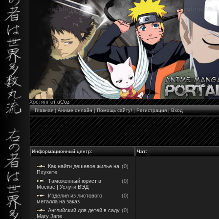
Хостинг от
uCoz
Главная
|
Аниме онлайн
|
Помощь сайту!
|
Регистрация
|
Вход
Информационный центр:
Чат:
Как найти дешевое жилье на
(0)
Пхукете
Таможенный юрист в
(0)
Москве | Услуги ВЭД
Изделия из листового
(0)
металла на заказ
Английский для детей в саду
(0)
Mary Jane