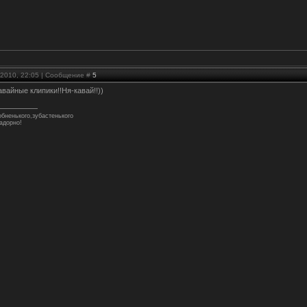
.2010, 22:05 | Сообщение #
5
кавайные клипики!!Ня-кавай!!))
бненького,зубастенького
адорно!