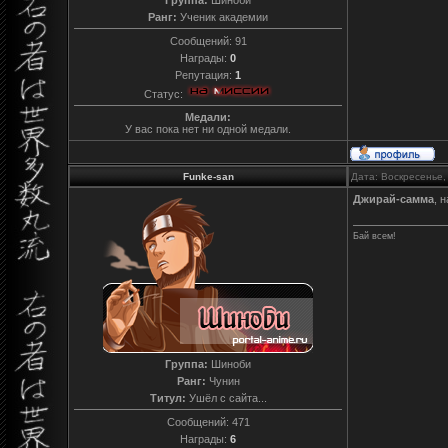
Ранг:
Ученик академии
Сообщений:
91
Награды:
0
Репутация:
1
Статус:
Медали:
У вас пока нет ни одной медали.
Funke-san
Дата: Воскресенье,
Джирай-самма
, 
Бай всем!
Группа:
Шиноби
Ранг:
Чунин
Титул:
Ушёл с сайта...
Сообщений:
471
Награды:
6