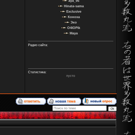
aya_95
Hinata-sama
Exclusive
Коноха
Эко
O4IOPik
Maya
Радио сайта:
Статистика:
пусто