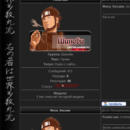
Жена_Кисаме
, по
Бай всем!
Группа:
Шиноби
Ранг:
Чунин
Титул:
Ушёл с сайта...
Сообщений:
471
Награды:
6
Репутация:
40
Статус:
Медали:
У вас пока нет ни одной медали.
Жена_Кисаме
Дата: Понедельник,
Funke-san
, я пот
Люблю синенького,зло