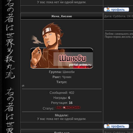
У вас пока нет ни одной медали.
Жена_Кисаме
Дата: Суббота, 24.
Люблю синенького,зло
Порно-порно,весело,з
Группа:
Шиноби
Ранг:
Чунин
Титул:
Синенькая и зубастенькая
Сообщений:
402
Награды:
6
Репутация:
16
Статус:
Медали:
У вас пока нет ни одной медали.
Funke-san
Дата: Суббота, 24.