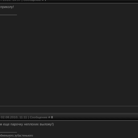
 приколу!
 02.08.2010, 11:11 | Сообщение #
8
ом еще парочку неплохих выложу!)
бненького,зубастенького