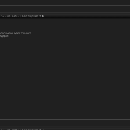
07.2010, 14:19 | Сообщение #
6
бненького,зубастенького
адорно!
07.2010, 19:57 | Сообщение #
7