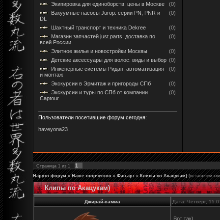
Экипировка для единоборств: цены в Москве
(0)
Вакуумные насосы Jurop: серии PN, PNR и
(0)
DL
Шахтный транспорт и техника Dekree
(0)
Магазин запчастей just.parts: доставка по
(0)
всей России
Элитное жилье и новостройки Москвы
(0)
Детские аксессуары для волос: виды и выбор
(0)
Инженерные системы Ридан: автоматизация
(0)
и монтаж
Экскурсии в Эрмитаж и пригороды СПб
(0)
Экскурсии и туры по СПб от компании
(0)
Captour
Пользователи посетившие форум сегодня:
haveyona23
1
Страница
1
из
1
Наруто форум
»
Наше творчество
»
Фан-арт
»
Клипы по Акацукам)
(вставляем кли
Клипы по Акацукам)
Джирай-самма
Дата: Четверг, 15.
Вот так)