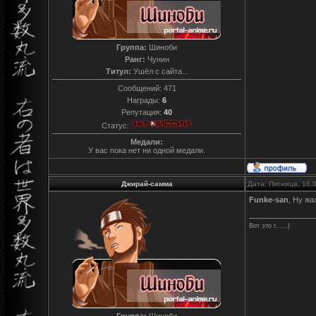
Группа:
Шиноби
Ранг:
Чунин
Титул:
Ушёл с сайта...
Сообщений:
471
Награды:
6
Репутация:
40
Статус:
Медали:
У вас пока нет ни одной медали.
Джирай-самма
Дата: Пятница, 16.
Funke-san
, Ну жа
Вот это г......)
Группа:
Шиноби