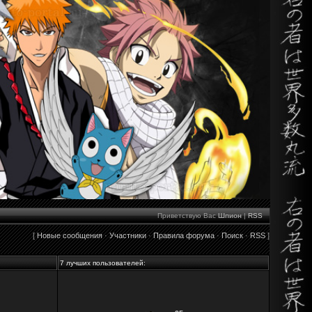
Приветствую Вас
Шпион
|
RSS
[
Новые сообщения
·
Участники
·
Правила форума
·
Поиск
·
RSS
]
7 лучших пользователей: