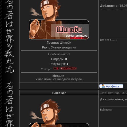
Добавлено
(15.07
-----------------------
Вот это г......)
Группа:
Шиноби
Ранг:
Ученик академии
Сообщений:
91
Награды:
0
Репутация:
1
Статус:
Медали:
У вас пока нет ни одной медали.
Funke-san
Дата: Пятница, 16.
Джирай-самма
, 
Бай всем!