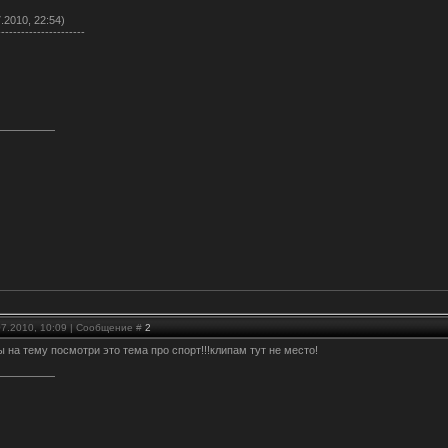
.2010, 22:54)
----------------------
07.2010, 10:09 | Сообщение #
2
ты на тему посмотри это тема про спорт!!!клипам тут не место!