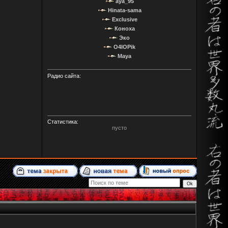
aya_95
Hinata-sama
Exclusive
Коноха
Эко
O4IOPik
Maya
Радио сайта:
Статистика:
пусто