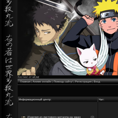
Хостинг от
uCoz
Главная
|
Аниме онлайн
|
Помощь сайту!
|
Регистрация
|
Вход
Информационный центр:
Чат:
Изделия из листового металла на заказ
(0)