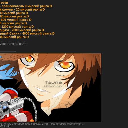
 гости
 - пользователь 0 миссий ранга D
Академии - 20 миссий ранга D
100 миссий ранга D
 300 миссий ранга D
- 600 миссий ранга D
00 миссий ранга D
 - 1200 миссий ранга D
кацуки - 2000 миссий ранга D
арный Санин - 4000 миссий ранга D
6000 миссий ранга D
ьзователя на сайте
о не тот, с которым тебе хорошо, а тот – без которого тебе плохо…
156224431