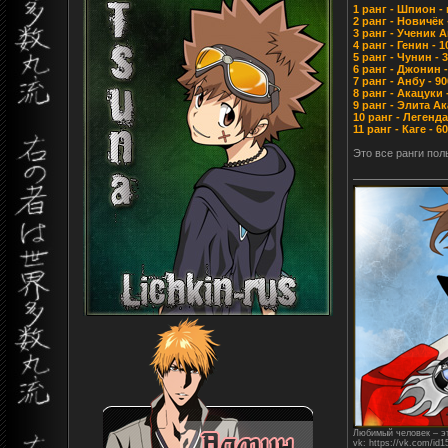
1 ранг - Шпион -
2 ранг - Новичёк
3 ранг - Ученик 
4 ранг - Генин - 
5 ранг - Чунин -
6 ранг - Джонин 
7 ранг - Анбу - 9
8 ранг - Акацуки
9 ранг - Элита А
10 ранг - Легенд
11 ранг - Каге - 
Это все ранги пол
Любимый человек – эт
vk: https://vk.com/id