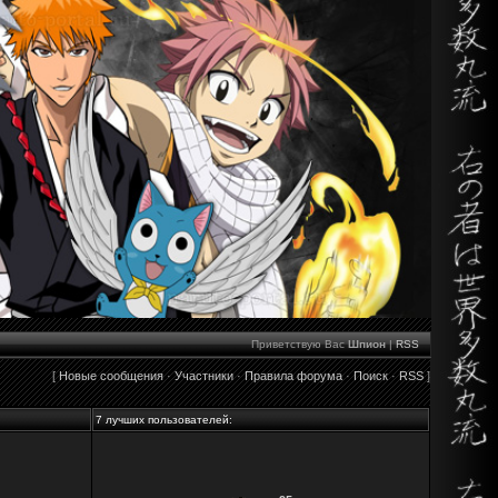
Приветствую Вас
Шпион
|
RSS
[
Новые сообщения
·
Участники
·
Правила форума
·
Поиск
·
RSS
]
7 лучших пользователей: