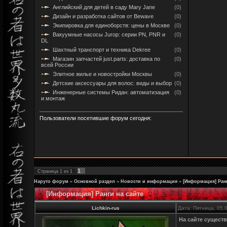
Английский для детей в саду Mary Jane
(0)
Дизайн и разработка сайтов от Bewave
(0)
Экипировка для единоборств: цены в Москве
(0)
Вакуумные насосы Jurop: серии PN, PNR и
(0)
DL
Шахтный транспорт и техника Dekree
(0)
Магазин запчастей just.parts: доставка по
(0)
всей России
Элитное жилье и новостройки Москвы
(0)
Детские аксессуары для волос: виды и выбор
(0)
Инженерные системы Ридан: автоматизация
(0)
и монтаж
Пользователи посетившие форум сегодня:
1
Страница
1
из
1
Наруто форум
»
Основной раздел
»
Новости и информация
»
[Информация] Ранг
[Информация] Ранги на сайте
Lichkin-rus
Дата: Пятница, 05.
На сайте сущест