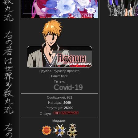
Группа:
Куратор проекта
Ранг:
Каге
Титул:
Covid-19
Сообщений:
921
Награды:
2069
Репутация:
25990
Статус:
Медали: