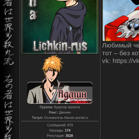
Любимый чел
тот – без к
vk: https:/
Группа:
Куратор проекта
Ранг:
Джонин
Титул:
Основатель Naruto-portal.ru
Сообщений:
879
Награды:
174
Репутация:
3528