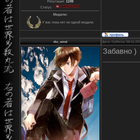
Репутация:
1249
Статус:
Медали:
У вас пока нет ни одной медали.
dio_wind
Дата: Суббота, 09.11.20
Забавно )