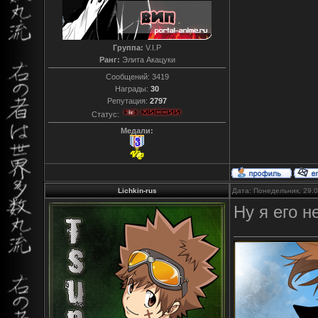
Группа:
V.I.P
Ранг:
Элита Акацуки
Сообщений:
3419
Награды:
30
Репутация:
2797
Статус:
Медали:
Lichkin-rus
Дата: Понедельник, 29.
Ну я его н