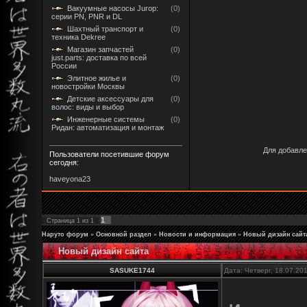
Вакуумные насосы Jurop:
(0)
серии PN, PNR и DL
Шахтный транспорт и
(0)
техника Dekree
Магазин запчастей
(0)
just.parts: доставка по всей
России
Элитное жилье и
(0)
новостройки Москвы
Детские аксессуары для
(0)
волос: виды и выбор
Инженерные системы
(0)
Ридан: автоматизация и монтаж
Для добавле
Пользователи посетившие форум
сегодня:
haveyona23
1
Страница
1
из
1
Наруто форум
»
Основной раздел
»
Новости и информация
»
Новый дизайн сайт
Новый дизайн сайта
SASUKE1744
Дата: Четверг, 18.07.20