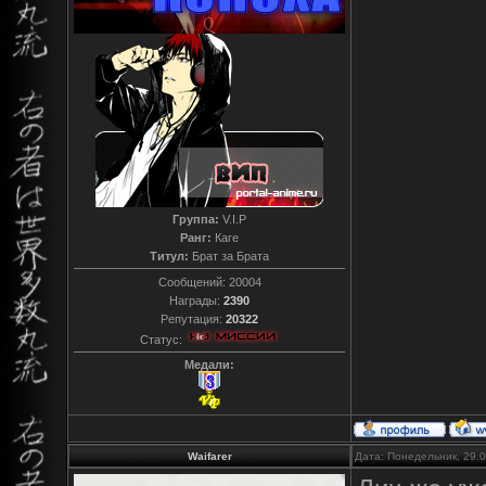
Группа:
V.I.P
Ранг:
Каге
Титул:
Брат за Брата
Сообщений:
20004
Награды:
2390
Репутация:
20322
Статус:
Медали:
Waifarer
Дата: Понедельник, 29.