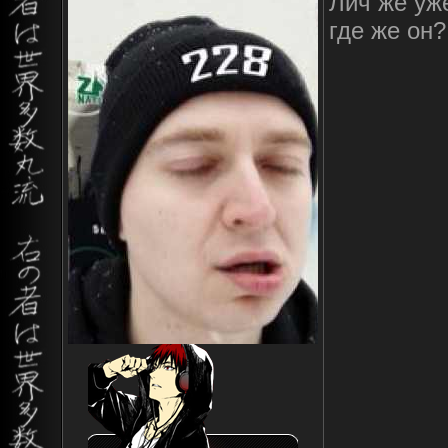
Лич же уже
где же он?