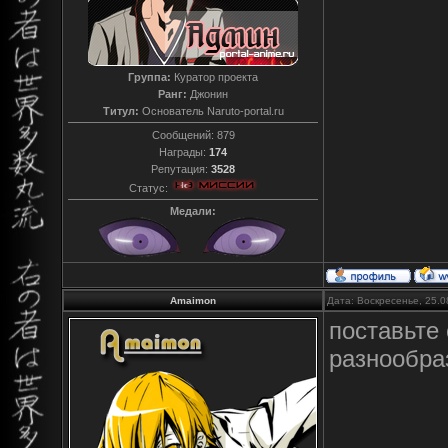
Группа:
Куратор проекта
Ранг:
Джонин
Титул:
Основатель Naruto-portal.ru
Сообщений:
879
Награды:
174
Репутация:
3528
Статус:
Медали:
Amaimon
Дата: Воскресенье, 25.0
поставьте
разнообра