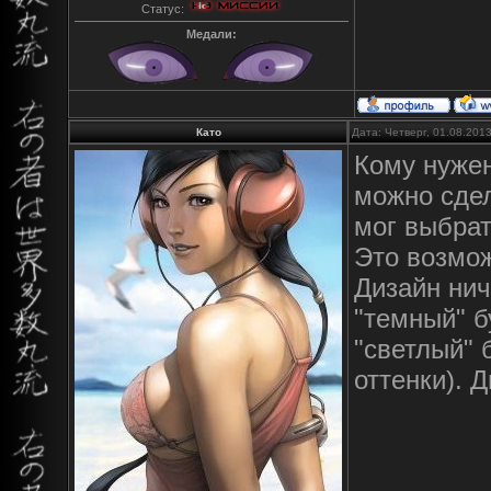
Статус:
Медали:
Като
Дата: Четверг, 01.08.201
Кому нужен
можно сдел
мог выбрат
Это возмож
Дизайн нич
"темный" б
"светлый" 
оттенки). 