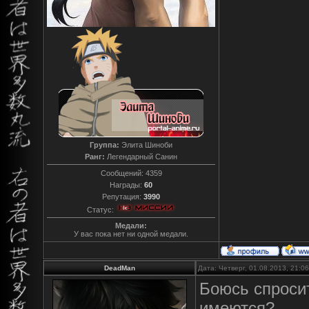
Группа:
Элита Шиноби
Ранг:
Легендарный Санин
Сообщений:
4359
Награды:
60
Репутация:
3990
Статус:
Медали:
У вас пока нет ни одной медали.
DeadMan
Дата: Четверг, 01.08.2013, 21:
Боюсь спроси
имеются?