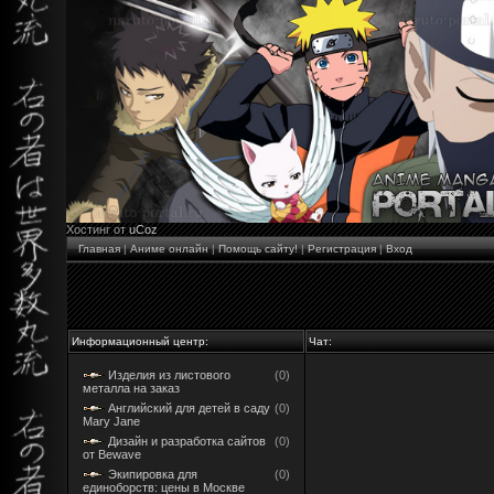
Хостинг от
uCoz
Главная
|
Аниме онлайн
|
Помощь сайту!
|
Регистрация
|
Вход
Информационный центр:
Чат:
Изделия из листового
(0)
металла на заказ
Английский для детей в саду
(0)
Mary Jane
Дизайн и разработка сайтов
(0)
от Bewave
Экипировка для
(0)
единоборств: цены в Москве