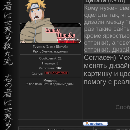
Цитата
(
Като
)
Кому нужен све
сделать так, ч
дизайн между "
раз такие сайт
кроме яркостью
оттенки), а "с
Группа:
Элита Шиноби
оттенки). Дизай
Ранг:
Ученик академии
Согласен) Мож
Сообщений:
21
Награды:
5
менять дизай
Репутация:
162
картинку и цв
Статус:
помогу с реал
Медали:
У вас пока нет ни одной медали.
Сооб