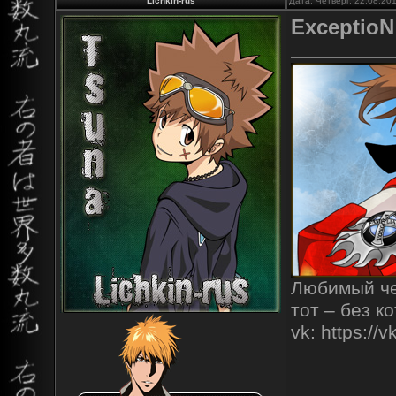
Lichkin-rus
Дата: Четверг, 22.08.20
ExceptioN
Любимый чел
тот – без к
vk: https:/