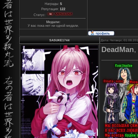
Награды:
5
Репутация:
122
Статус:
Медали:
У вас пока нет ни одной медали.
SASUKE1744
Дата: Четверг, 01.08.20
DeadMan
,