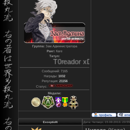
Группа:
Зам.Администратора
Ранг:
Каге
Титул:
T0reador xD
Сообщений:
7165
Награды:
1032
Репутация:
21156
Статус:
Медали:
ExceptioN
Дата: Четверг, 15.08.2013, 23: