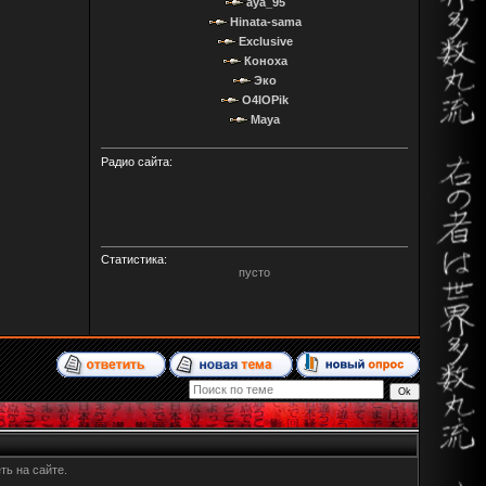
aya_95
Hinata-sama
Exclusive
Коноха
Эко
O4IOPik
Maya
Радио сайта:
Статистика:
пусто
ть на сайте.