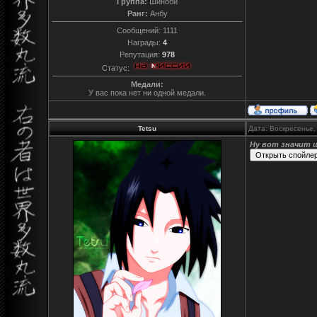
Группа:
Шиноби
Ранг:
Анбу
Сообщений:
1111
Награды:
4
Репутация:
978
Статус:
Медали:
У вас пока нет ни одной медали.
Tetsu
Дата: Воскресенье,
Ну вот значит ш