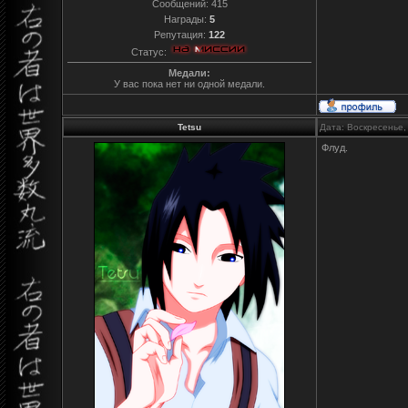
Сообщений:
415
Награды:
5
Репутация:
122
Статус:
Медали:
У вас пока нет ни одной медали.
Tetsu
Дата: Воскресенье,
Флуд.