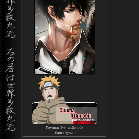
Группа:
Элита Шиноби
Ранг:
Чунин