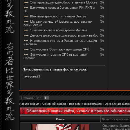
Экипировка для единоборств: цены в Москве
(0)
Вакуумные насосы Jurop: серии PN, PNR и
(0)
DL
Шахтный транспорт и техника Dekree
(0)
Магазин запчастей just.parts: доставка по
(0)
всей России
Элитное жилье и новостройки Москвы
(0)
Детские аксессуары для волос: виды и выбор
(0)
Инженерные системы Ридан: автоматизация
(0)
и монтаж
Экскурсии в Эрмитаж и пригороды СПб
(0)
Экскурсии и туры по СПб от компании
(0)
Captour
Пользователи посетившие форум сегодня:
haveyona23
1
Страница
1
из
1
Наруто форум
»
Основной раздел
»
Новости и информация
»
Обновление шапки
Обновление шапки сайта, иконок и прочего обновлен
Gaara
Дата: Воскресенье,
Опа чирик. Доволь
Флуд в данной тем