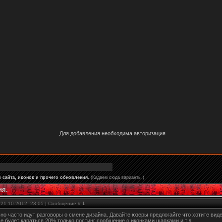
Для добавления необходима авторизация
 сайта, иконок и прочего обновления.
(Кидаем сюда варианты.)
ия.
 21.10.2012, 23:05 | Сообщение #
1
но часто идут разговоры о смене дизайна. Давайте юзеры предлогайте что хотите виде
е будет караться 20% только постинг сообщение с иконками,шапками и т.д.