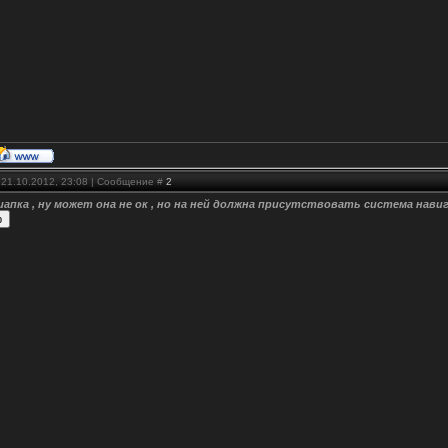
 21.10.2012, 23:08 | Сообщение #
2
апка , ну может она не ок , но на ней должна присутствовать система навиг