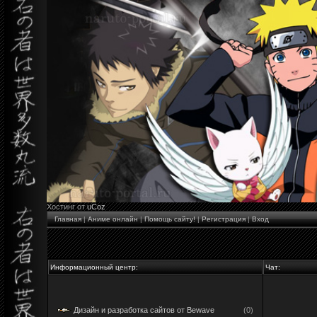
Хостинг от
uCoz
Главная
|
Аниме онлайн
|
Помощь сайту!
|
Регистрация
|
Вход
Информационный центр:
Чат:
Дизайн и разработка сайтов от Bewave
(0)