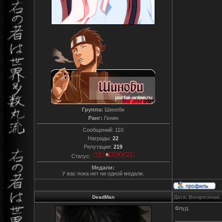
Группа:
Шиноби
Ранг:
Генин
Сообщений:
110
Награды:
22
Репутация:
219
Статус:
Медали:
У вас пока нет ни одной медали.
DeadMan
Дата: Воскресенье,
Флуд.