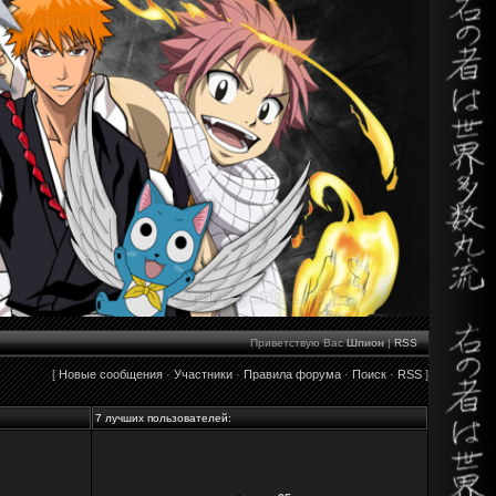
Приветствую Вас
Шпион
|
RSS
[
Новые сообщения
·
Участники
·
Правила форума
·
Поиск
·
RSS
]
7 лучших пользователей: