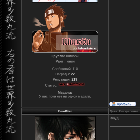
Группа:
Шиноби
Ранг:
Генин
Сообщений:
110
Награды:
22
Репутация:
219
Статус:
Медали:
У вас пока нет ни одной медали.
DeadMan
Дата: Воскресенье,
Флуд.