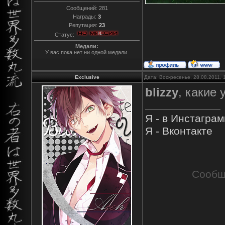
Сообщений:
281
Награды:
3
Репутация:
23
Статус:
Медали:
У вас пока нет ни одной медали.
Exclusive
Дата: Воскресенье, 28.08.2011,
blizzy
, какие 
Я - в Инстагра
Я - Вконтакте
Сообщ