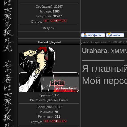
Сообщений:
22367
Награды:
1383
Репутация:
32767
Статус:
Медали:
Akatsuki_legend
Дата: Воскресенье, 18.09.2011,
Urahara
, хмм
Я главны
Мой перс
Группа:
V.I.P
Ранг:
Легендарный Санин
Сообщений:
4947
Награды:
70
Репутация:
331
Статус: