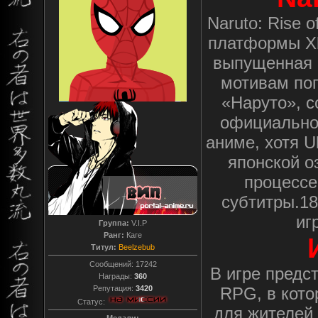
Naruto: Rise 
платформы Xbo
выпущенная 3
мотивам поп
«Наруто», с
официально
аниме, хотя U
японской о
процессе
субтитры.18
иг
Группа:
V.I.P
Ранг:
Каге
Титул:
Beelzebub
Сообщений:
17242
В игре предс
Награды:
360
Репутация:
3420
RPG, в кото
Статус:
для жителей