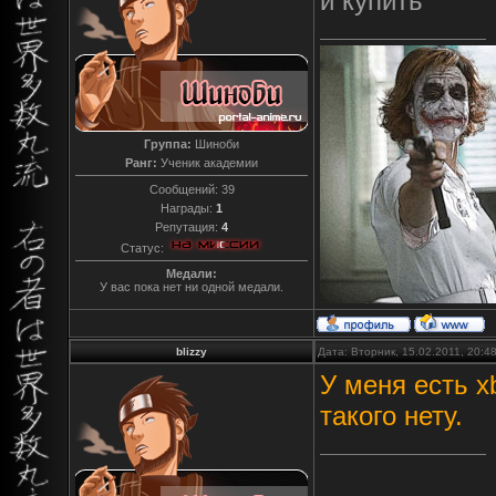
и купить
Группа:
Шиноби
Ранг:
Ученик академии
Сообщений:
39
Награды:
1
Репутация:
4
Статус:
Медали:
У вас пока нет ни одной медали.
blizzy
Дата: Вторник, 15.02.2011, 20:
У меня есть xb
такого нету.