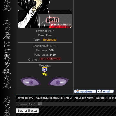
Группа:
V.I.P
Ранг:
Каге
Титул:
Beelzebub
Сообщений:
17242
Награды:
360
Репутация:
3420
Статус:
Медали:
Наруто форум
»
Однопользовательские Игры
»
Игры для XBOX
»
Naruto: Rise of 
1
Страница
1
из
1