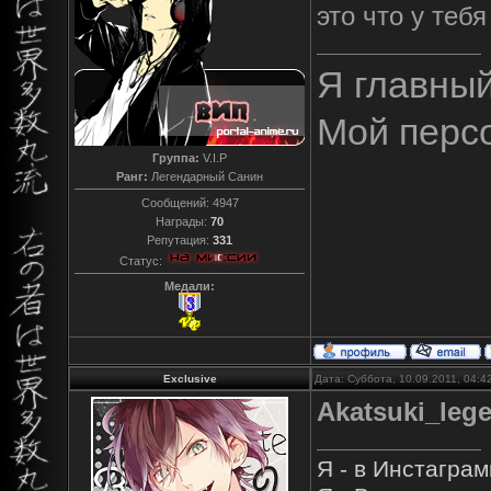
это что у тебя
Я главны
Мой перс
Группа:
V.I.P
Ранг:
Легендарный Санин
Сообщений:
4947
Награды:
70
Репутация:
331
Статус:
Медали:
Exclusive
Дата: Суббота, 10.09.2011, 04:
Akatsuki_leg
Я - в Инстагра