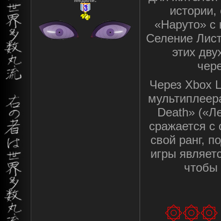
Медали:
истории,
«Наруто» с 
Селение Лист
этих дву
чер
Через Xbox 
мультиплеера
Death» («Л
сражается с
свой ранг, 
игры являетс
чтобы 
۞۞۞ 