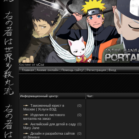
Хостинг от
uCoz
Главная
|
Аниме онлайн
|
Помощь сайту!
|
Регистрация
|
Вход
Информационный центр:
Чат:
Таможенный юрист в
(0)
Москве | Услуги ВЭД
Изделия из листового
(0)
металла на заказ
Английский для детей в саду
(0)
Mary Jane
Дизайн и разработка сайтов
(0)
от Bewave