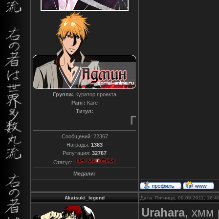
Группа:
Куратор проекта
Ранг:
Каге
Титул:
Преданный
Сообщений:
22367
Награды:
1383
Репутация:
32767
Статус:
Медали:
Akatsuki_legend
Дата: Пятница, 09.09.2011, 16:
Urahara
, хмм