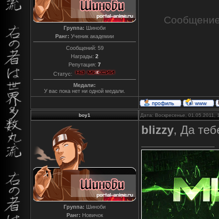
Сообщение
Группа:
Шиноби
Ранг:
Ученик академии
Сообщений:
59
Награды:
2
Репутация:
7
Статус:
Медали:
У вас пока нет ни одной медали.
boy1
Дата: Воскресенье, 01.05.2011,
blizzy
, Да теб
Группа:
Шиноби
Ранг:
Новичок