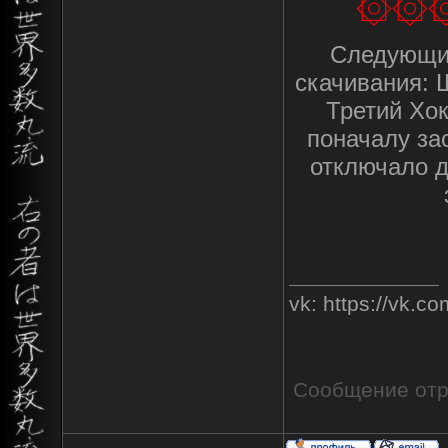
۞۞۞
Следующие
скачивания: 
Третий Хо
поначалу зас
отключало д
vk: https://vk.
Сообщение от