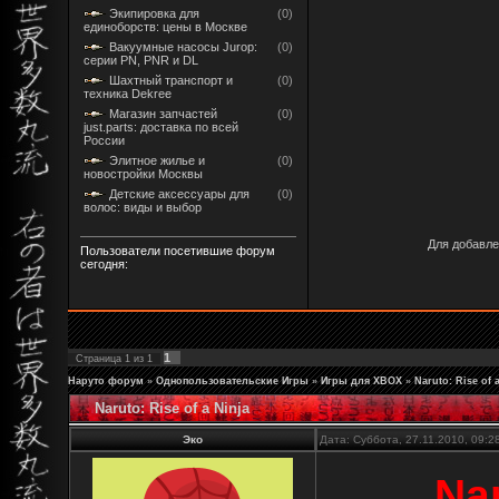
Экипировка для
(0)
единоборств: цены в Москве
Вакуумные насосы Jurop:
(0)
серии PN, PNR и DL
Шахтный транспорт и
(0)
техника Dekree
Магазин запчастей
(0)
just.parts: доставка по всей
России
Элитное жилье и
(0)
новостройки Москвы
Детские аксессуары для
(0)
волос: виды и выбор
Для добавле
Пользователи посетившие форум
сегодня:
1
Страница
1
из
1
Наруто форум
»
Однопользовательские Игры
»
Игры для XBOX
»
Naruto: Rise of 
Naruto: Rise of a Ninja
Эко
Дата: Суббота, 27.11.2010, 09:
Nar