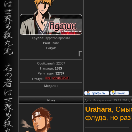
Группа:
Куратор проекта
Ранг:
Каге
Титул:
Преданный
Сообщений:
22367
Награды:
1383
Репутация:
32767
Статус:
Медали:
blizzy
Дата: Воскресенье, 25.12.2011,
Urahara
, Смыс
флуда, но раз