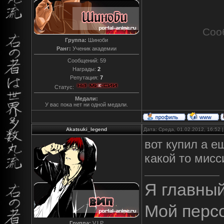
Соо
Группа:
Шиноби
Ранг:
Ученик академии
Сообщений:
59
Награды:
2
Репутация:
7
Статус:
Медали:
У вас пока нет ни одной медали.
Akatsuki_legend
Дата: Среда, 01.02.2012, 16:52
вот купил а е
какой то мисс
Я главны
Мой перс
Группа:
V.I.P