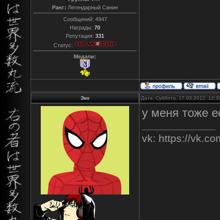
Ранг:
Легендарный Санин
Сообщений:
4947
Награды:
70
Репутация:
331
Статус:
Медали:
Эко
Дата: Суббота, 17.03.2012, 12:
у меня тоже е
vk: https://vk.