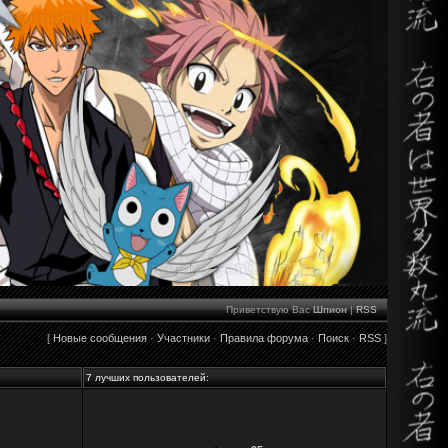
Приветствую Вас
Шпион
|
RSS
[
Новые сообщения
·
Участники
·
Правила форума
·
Поиск
·
RSS
]
7 лучших пользователей: