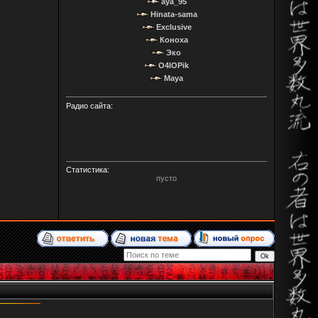
aya_95
Hinata-sama
Exclusive
Коноха
Эко
O4IOPik
Maya
Радио сайта:
Статистика:
пусто