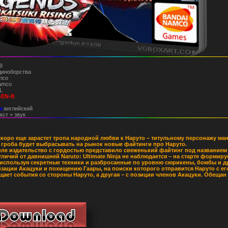
9
Единоборства
mco
amco
L
GEN-B
а:
английский
кст + звук
скоро еще зарастет тропа народной любви к Наруто – титульному персонажу манги
 гроба будет выбрасывать на рынок новые файтинги про Наруто.
ле издательство с гордостью представило свеженький файтинг под названием Na
личий от давнишней Naruto: Ultimate Ninja не наблюдается – на старте формиру
 используя секретные техники и разбросанные по уровню сюрикены, бомбы и д
зации Акацуки и похищению Гаары, на поиски которого отправится Наруто с е
ещает события со стороны Наруто, а другая – с позиции членов Акацуки. Обещан