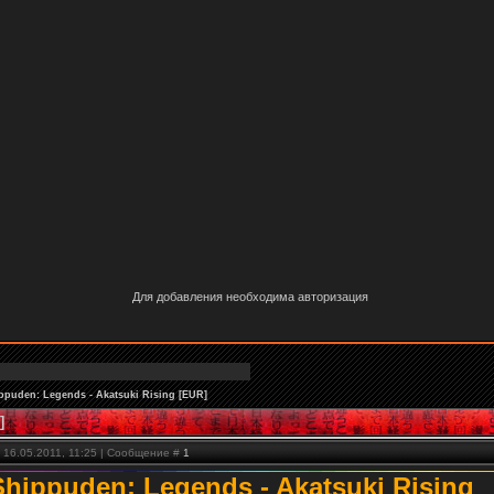
Для добавления необходима авторизация
ppuden: Legends - Akatsuki Rising [EUR]
]
 16.05.2011, 11:25 | Сообщение #
1
Shippuden: Legends - Akatsuki Rising