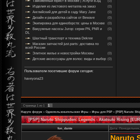
Таможенный юрист в Москве | Услуги ВЭД
(0)
Изделия из листового металла на заказ
(0)
Английский для детей в саду Mary Jane
(0)
Дизайн и разработка сайтов от Bewave
(0)
Экипировка для единоборств: цены в Москве
(0)
Вакуумные насосы Jurop: серии PN, PNR и
(0)
DL
Шахтный транспорт и техника Dekree
(0)
Магазин запчастей just.parts: доставка по
(0)
всей России
Элитное жилье и новостройки Москвы
(0)
Детские аксессуары для волос: виды и выбор
(0)
Пользователи посетившие форум сегодня:
haveyona23
1
Страница
1
из
1
Наруто форум
»
Однопользовательские Игры
»
Игры для PSP
»
[PSP] Naruto Shi
[PSP] Naruto Shippuden: Legends - Akatsuki Rising [EUR
fon_dante
Дата: Понедельник,
Naruto 