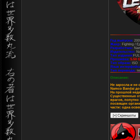
Год выпуска:
200
Жанр:
Fighting / 
Разработчик:
Na
Издательство:
N
Тип издания:
FUL
Прошивка:
5.50 
Тип образа:
ISO
Язык интерфейс
Тип перевода:
те
Описание:
Не заросла и не 
Namco Bandai до
На прошлой неде
Существенных от
врагов, попутно
посвящен органи
части: одна осв