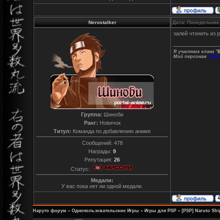
Nerostalker
Дата: Понедельник,
залей чтонить из 
Я участник клана
"
Мой персонаж
"Дин
Группа:
Шиноби
Ранг:
Новичок
Титул:
Команда по добавлению аниме
Сообщений:
478
Награды:
9
Репутация:
26
Статус:
Медали:
У вас пока нет ни одной медали.
Наруто форум
»
Однопользовательские Игры
»
Игры для PSP
»
[PSP] Naruto Shi