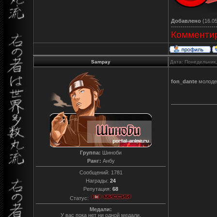
Добавлено
(16.05
-----------------------
Комментир
Sampay
Дата: Понедельник,
fon_dante
молоде
Группа:
Шиноби
Ранг:
Анбу
Сообщений:
1781
Награды:
24
Репутация:
68
Статус:
Медали:
У вас пока нет ни одной медали.