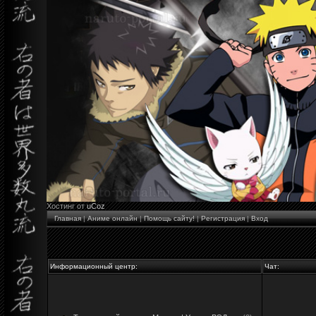
Хостинг от
uCoz
Главная
|
Аниме онлайн
|
Помощь сайту!
|
Регистрация
|
Вход
Информационный центр:
Чат: