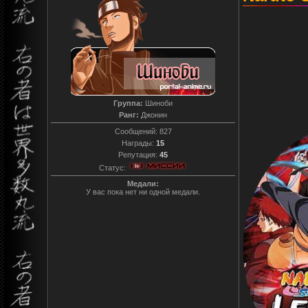
Группа:
Шиноби
Ранг:
Джонин
Сообщений:
827
Награды:
15
Репутация:
45
Статус:
Медали:
У вас пока нет ни одной медали.