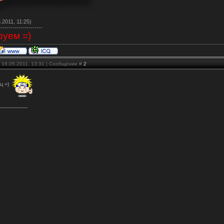
.2011, 11:25)
----------------------
уем =)
 16.05.2011, 13:31 | Сообщение #
2
ц =)