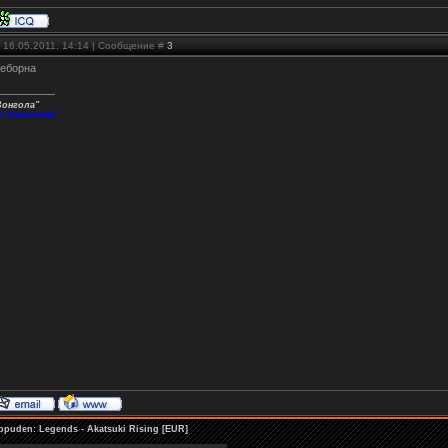
 16.05.2011, 14:14 | Сообщение #
3
реборна
Вонгола"
о Кавалонне"
ppuden: Legends - Akatsuki Rising [EUR]