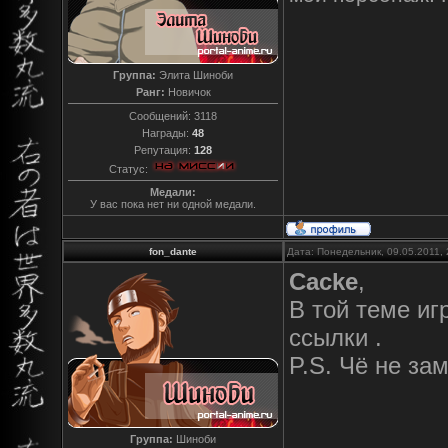
Группа:
Элита Шиноби
Ранг:
Новичок
Сообщений:
3118
Награды:
48
Репутация:
128
Статус:
Медали:
У вас пока нет ни одной медали.
fon_dante
Дата: Понедельник, 09.05.2011,
Cacke
,
В той теме иг
ссылки .
P.S. Чё не за
Группа:
Шиноби