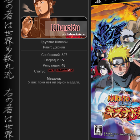
Группа:
Шиноби
Ранг:
Джонин
Сообщений:
827
Награды:
15
Репутация:
45
Статус:
Медали:
У вас пока нет ни одной медали.