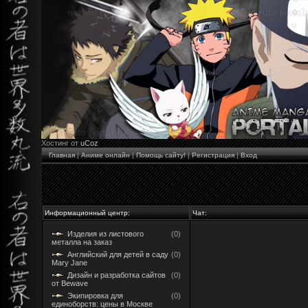
Хостинг от
uCoz
Главная
|
Аниме онлайн
|
Помощь сайту!
|
Регистрация
|
Вход
Информационный центр:
Чат:
Изделия из листового
(0)
металла на заказ
Английский для детей в саду
(0)
Mary Jane
Дизайн и разработка сайтов
(0)
от Bewave
Экипировка для
(0)
единоборств: цены в Москве