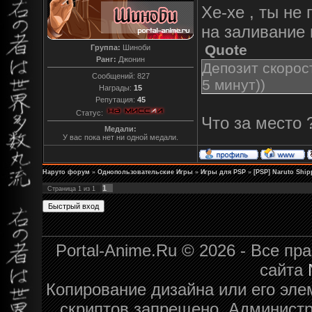
Хе-хе , ты не
на заливание
Quote
Группа:
Шиноби
Ранг:
Джонин
Депозит скорост
Сообщений:
827
5 минут))
Награды:
15
Репутация:
45
Статус:
Что за место 
Медали:
У вас пока нет ни одной медали.
Наруто форум
»
Однопользовательские Игры
»
Игры для PSP
»
[PSP] Naruto Ship
1
Страница
1
из
1
Portal-Anime.Ru © 2026 - Все п
сайта
Копирование дизайна или его эле
скриптов запрещено. Администра