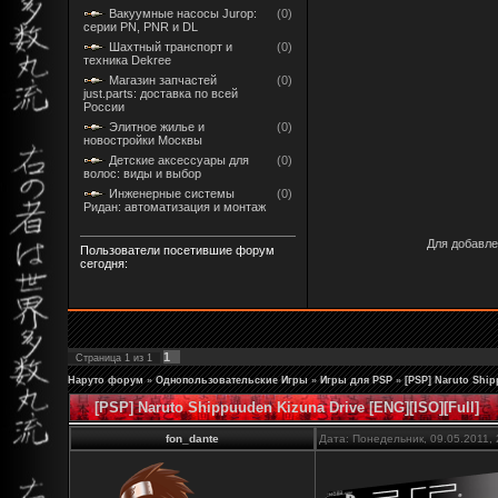
Вакуумные насосы Jurop:
(0)
серии PN, PNR и DL
Шахтный транспорт и
(0)
техника Dekree
Магазин запчастей
(0)
just.parts: доставка по всей
России
Элитное жилье и
(0)
новостройки Москвы
Детские аксессуары для
(0)
волос: виды и выбор
Инженерные системы
(0)
Ридан: автоматизация и монтаж
Для добавле
Пользователи посетившие форум
сегодня:
1
Страница
1
из
1
Наруто форум
»
Однопользовательские Игры
»
Игры для PSP
»
[PSP] Naruto Ship
[PSP] Naruto Shippuuden Kizuna Drive [ENG][ISO][Full]
fon_dante
Дата: Понедельник, 09.05.2011,