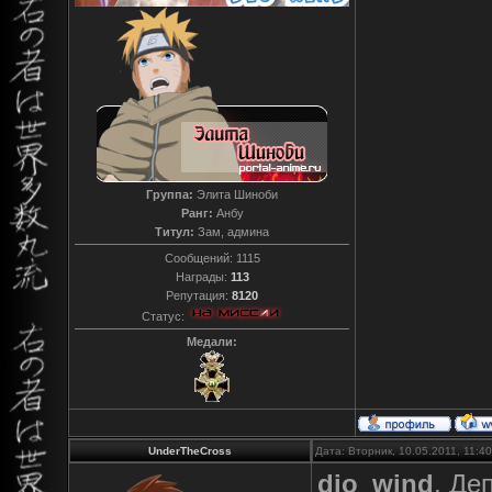
Группа:
Элита Шиноби
Ранг:
Анбу
Титул:
Зам, админа
Сообщений:
1115
Награды:
113
Репутация:
8120
Статус:
Медали:
UnderTheCross
Дата: Вторник, 10.05.2011, 11:
dio_wind
, Де