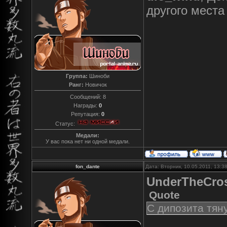
другого места 
Группа:
Шиноби
Ранг:
Новичок
Сообщений:
8
Награды:
0
Репутация:
0
Статус:
Медали:
У вас пока нет ни одной медали.
fon_dante
Дата: Вторник, 10.05.2011, 13:
UnderTheCro
Quote
С дипозита тяну