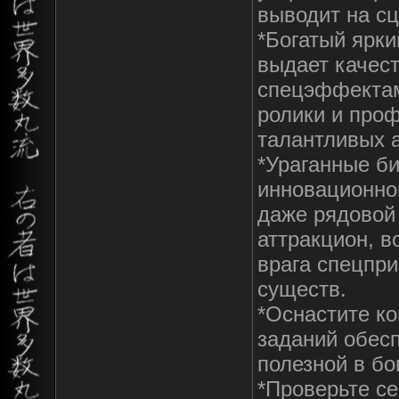
выводит на с
*Богатый ярки
выдает качес
спецэффектам
ролики и про
талантливых а
*Ураганные б
инновационной
даже рядовой
аттракцион, в
врага спецпр
существ.
*Оснастите ко
заданий обес
полезной в б
*Проверьте се