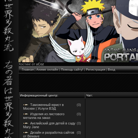
Хостинг от
uCoz
Главная
|
Аниме онлайн
|
Помощь сайту!
|
Регистрация
|
Вход
Информационный центр:
Чат:
Таможенный юрист в
(0)
Москве | Услуги ВЭД
Изделия из листового
(0)
металла на заказ
Английский для детей в саду
(0)
Mary Jane
Дизайн и разработка сайтов
(0)
от Bewave