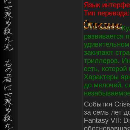
Язык интерф
Тип перевода:
Ку
развивается п
удивительном
закипают стр
триллеров. Ин
сеть, которой
Характеры яр
до мелочей, с
незабываемое
События Crisi
за семь лет д
Fantasy VII: 
обосновавшая