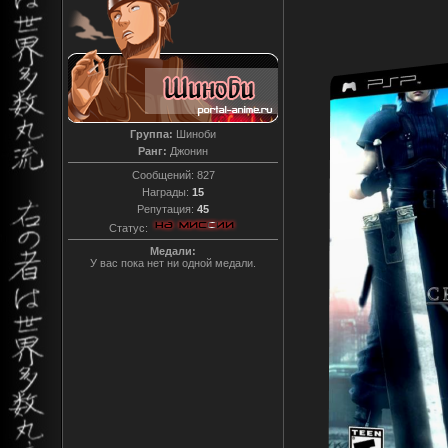
Группа:
Шиноби
Ранг:
Джонин
Сообщений:
827
Награды:
15
Репутация:
45
Статус:
Медали:
У вас пока нет ни одной медали.