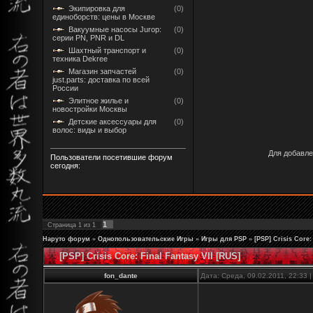
Экипировка для
(0)
единоборств: цены в Москве
Вакуумные насосы Jurop:
(0)
серии PN, PNR и DL
Шахтный транспорт и
(0)
техника Dekree
Магазин запчастей
(0)
just.parts: доставка по всей
России
Элитное жилье и
(0)
новостройки Москвы
Детские аксессуары для
(0)
волос: виды и выбор
Для добавле
Пользователи посетившие форум
сегодня:
1
Страница
1
из
1
Наруто форум
»
Однопользовательские Игры
»
Игры для PSP
»
[PSP] Crisis Core:
[PSP] Crisis Core: Final Fantasy VII [RUS]
fon_dante
Дата: Среда, 09.02.2011, 22:33