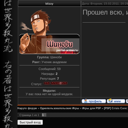
blizzy
Дата: Вторник, 15.02.2011, 20:
Прошел всю, 
Группа:
Шиноби
Ранг:
Ученик академии
Сообщений:
59
Награды:
2
Репутация:
7
Статус:
Медали:
У вас пока нет ни одной медали.
Наруто форум
»
Однопользовательские Игры
»
Игры для PSP
»
[PSP] Crisis Core:
1
Страница
1
из
1