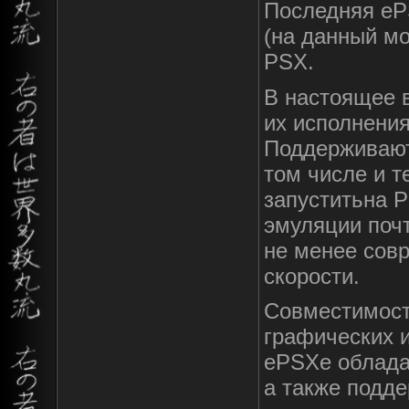
Последняя ePS
(на данный м
PSX.
В настоящее в
их исполнения
Поддерживают
том числе и т
запуститьна Р
эмуляции почт
не менее совр
скорости.
Совместимост
графических и
ePSXe облада
а также подд