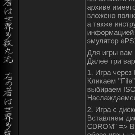
архиве имеет
вложено полно
а также инстр
информацией 
эмулятор ePSX
Для игры вам
Далее три вар
1. Игра через
Кликаем "File
выбираем ISO
Наслаждаемся
2. Игра с дис
Вставляем дис
CDROM" => В
образ игры =