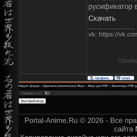
русификатор 
Скачать
vk: https://vk.
Сообщ
Наруто форум
»
Однопользовательские Игры
»
Игры для PSP
»
Эмуляторы PSP д
1
Страница
1
из
1
Portal-Anime.Ru © 2026 - Все п
сайта