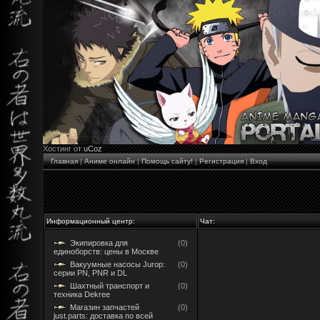
Хостинг от
uCoz
Главная
|
Аниме онлайн
|
Помощь сайту!
|
Регистрация
|
Вход
Информационный центр:
Чат:
Экипировка для
(0)
единоборств: цены в Москве
Вакуумные насосы Jurop:
(0)
серии PN, PNR и DL
Шахтный транспорт и
(0)
техника Dekree
Магазин запчастей
(0)
just.parts: доставка по всей