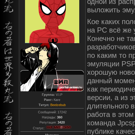
одной из рас
выложить эмул
Кое каких пол
на PC всё же 
Конечно не та
разработчиков
по каким то п
эмуляции PSP
хорошую новос
данный момент
как периодич
Группа:
V.I.P
версии, а из э
Ранг:
Каге
длительного 
Титул:
Beelzebub
Сообщений:
17242
работа в этом
Награды:
360
команда Jpcsp
Репутация:
3420
Статус:
публике каче