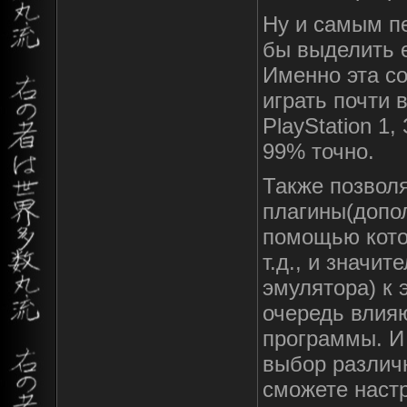
Ну и самым п
бы выделить 
Именно эта с
играть почти 
PlayStation 1,
99% точно.
Также позвол
плагины(допо
помощью кото
т.д., и значи
эмулятора) к 
очередь влияю
программы. И
выбор различ
сможете наст