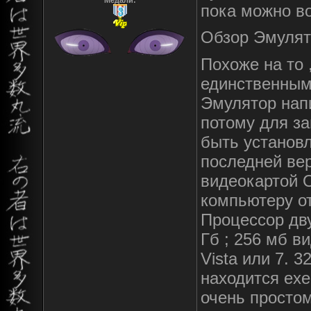
Медали:
пока можно во
Обзор Эмулят
Похоже на то 
единственным
Эмулятор нап
потому для з
быть установл
последней ве
видеокартой 
компьютеру от
Процессор дву
Гб ; 256 мб в
Vista или 7. 3
находится ex
очень простом