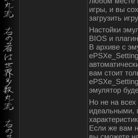
любом месте и
игры, и вы со
загрузить игру
Настойки эму
BIOS и плагин
В архиве с э
ePSXe_Setting
автоматически
вам стоит тол
ePSXe_Setting
эмулятор буде
Но не на всех
идеальными, 
характеристик
Если же вам н
вы сможете на