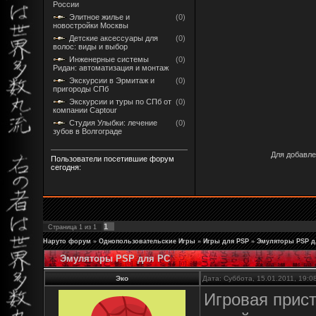
России
Элитное жилье и
(0)
новостройки Москвы
Детские аксессуары для
(0)
волос: виды и выбор
Инженерные системы
(0)
Ридан: автоматизация и монтаж
Экскурсии в Эрмитаж и
(0)
пригороды СПб
Экскурсии и туры по СПб от
(0)
компании Captour
Студия Улыбки: лечение
(0)
зубов в Волгограде
Для добавле
Пользователи посетившие форум
сегодня:
1
Страница
1
из
1
Наруто форум
»
Однопользовательские Игры
»
Игры для PSP
»
Эмуляторы PSP д
Эмуляторы PSP для PC
Эко
Дата: Суббота, 15.01.2011, 19:
Игровая прис