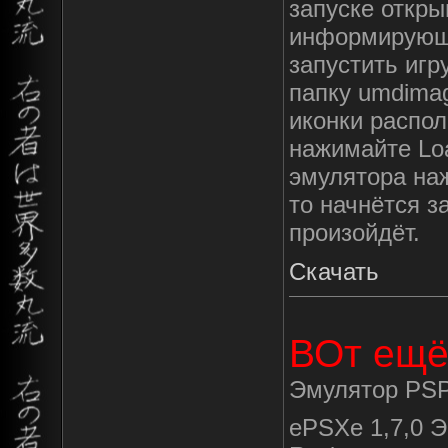
запуске откры
информирующе
запустить игр
папку umdimag
иконки распол
нажимайте Loa
эмулятора на
то начнётся з
произойдёт.
Скачать
ВОт ещё
Эмулятор PSP
ePSXe 1,7,0 Э