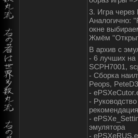
3. Игра через
Аналогично: "
окне выбирае
Жмём "Открыт
В архив с эм
- 6 лучших на
SCPH7001, scp
- Сборка наи
Peops, PeteD
- ePSXeCutor.
- Руководство
рекомендаци
- ePSXe_Setti
эмулятора
- ePSXeRUS.ex