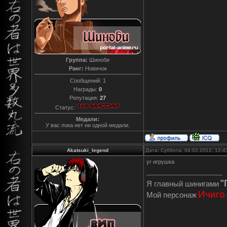
Группа:
Шиноби
Ранг:
Новичок
Сообщений:
1
Награды:
0
Репутация:
27
Статус:
Медали:
У вас пока нет ни одной медали.
Akatsuki_legend
Дата: Суббота, 04.02.2012, 12:
уг игрушка
"
Я главный шинигами
Ичиго
Мой персонаж