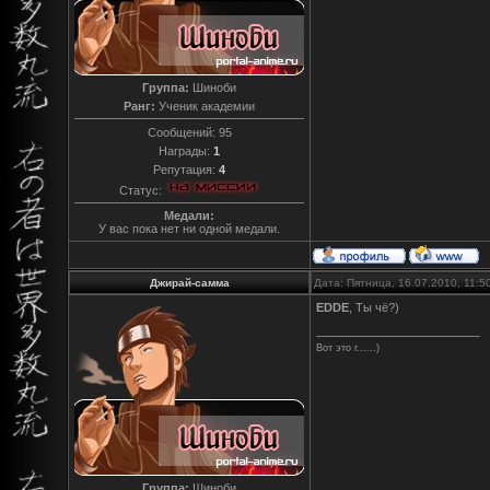
Группа:
Шиноби
Ранг:
Ученик академии
Сообщений:
95
Награды:
1
Репутация:
4
Статус:
Медали:
У вас пока нет ни одной медали.
Джирай-самма
Дата: Пятница, 16.07.2010, 11:
EDDE
, Ты чё?)
Вот это г......)
Группа:
Шиноби