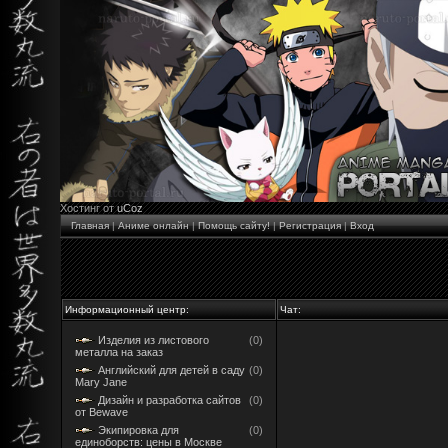
Хостинг от
uCoz
Главная
|
Аниме онлайн
|
Помощь сайту!
|
Регистрация
|
Вход
Информационный центр:
Чат:
Изделия из листового
(0)
металла на заказ
Английский для детей в саду
(0)
Mary Jane
Дизайн и разработка сайтов
(0)
от Bewave
Экипировка для
(0)
единоборств: цены в Москве