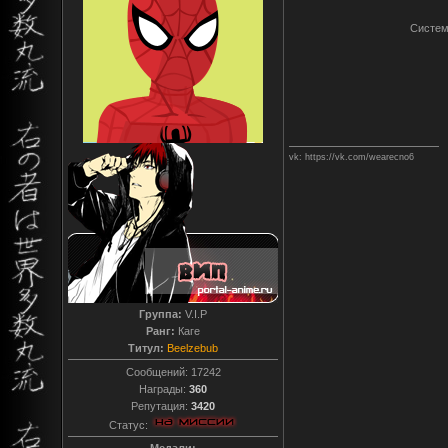
Систем
vk: https://vk.com/wearecno6
Группа:
V.I.P
Ранг:
Каге
Титул:
Beelzebub
Сообщений:
17242
Награды:
360
Репутация:
3420
Статус: