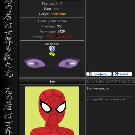
Группа:
V.I.P
Ранг:
Каге
Титул:
Beelzebub
Сообщений:
17242
Награды:
360
Репутация:
3420
Статус:
Медали:
Эко
Дата: Суббота, 17.07.2010, 09:
Funke-san
, нет
vk: https://vk.com/wearecno6