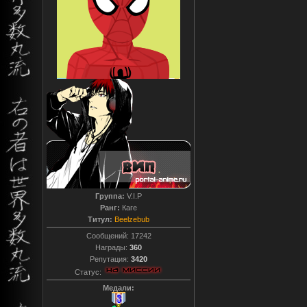
Группа:
V.I.P
Ранг:
Каге
Титул:
Beelzebub
Сообщений:
17242
Награды:
360
Репутация:
3420
Статус:
Медали: