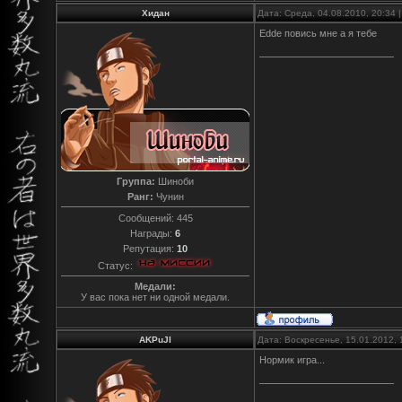
Хидан
Дата: Среда, 04.08.2010, 20:34
Edde повись мне а я тебе
Группа:
Шиноби
Ранг:
Чунин
Сообщений:
445
Награды:
6
Репутация:
10
Статус:
Медали:
У вас пока нет ни одной медали.
AKPuJI
Дата: Воскресенье, 15.01.2012,
Нормик игра...