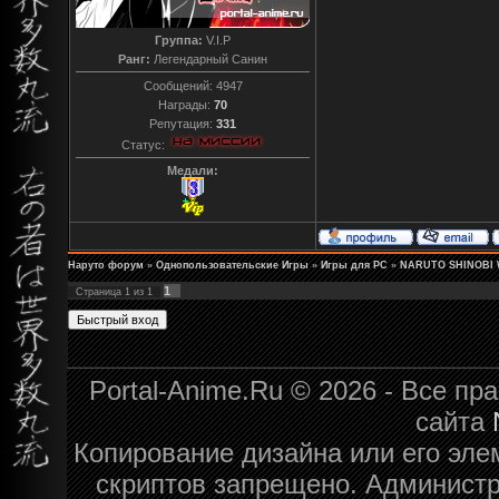
Группа:
V.I.P
Ранг:
Легендарный Санин
Сообщений:
4947
Награды:
70
Репутация:
331
Статус:
Медали:
Наруто форум
»
Однопользовательские Игры
»
Игры для PC
»
NARUTO SHINOBI
1
Страница
1
из
1
Portal-Anime.Ru © 2026 - Все п
сайта
Копирование дизайна или его эле
скриптов запрещено. Администра