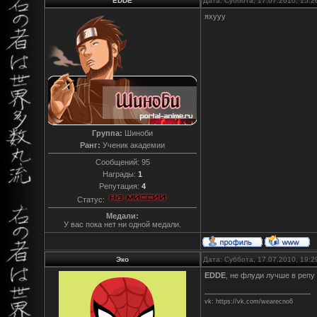
EDDE
Дата: Суббота, 17.07.2010, 15:
яхууу
Группа:
Шиноби
Ранг:
Ученик академии
Сообщений:
95
Награды:
1
Репутация:
4
Статус:
Медали:
У вас пока нет ни одной медали.
Эко
Дата: Суббота, 17.07.2010, 19:
EDDE
, не флуди лучше в репу
vk: https://vk.com/wearecno6