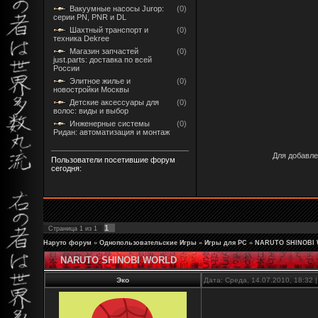
Вакуумные насосы Jurop:
(0)
серии PN, PNR и DL
Шахтный транспорт и
(0)
техника Dekree
Магазин запчастей
(0)
just.parts: доставка по всей
России
Элитное жилье и
(0)
новостройки Москвы
Детские аксессуары для
(0)
волос: виды и выбор
Инженерные системы
(0)
Ридан: автоматизация и монтаж
Для добавле
Пользователи посетившие форум
сегодня:
1
Страница
1
из
1
Наруто форум
»
Однопользовательские Игры
»
Игры для PC
»
NARUTO SHINOBI
NARUTO SHINOBI WORLD
Эко
Дата: Среда, 14.07.2010, 18:32