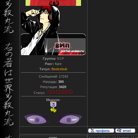
Группа:
V.I.P
Ранг:
Каге
Титул:
Beelzebub
Сообщений:
17242
Награды:
360
Репутация:
3420
Статус:
Медали: