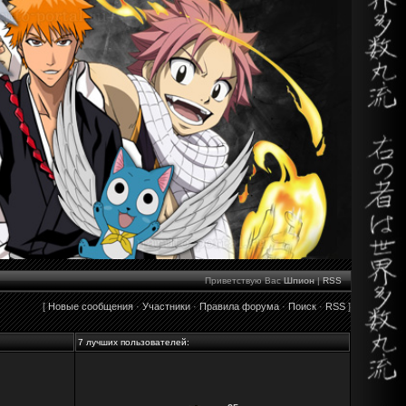
Приветствую Вас
Шпион
|
RSS
[
Новые сообщения
·
Участники
·
Правила форума
·
Поиск
·
RSS
]
7 лучших пользователей: