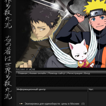
Хостинг от
uCoz
Главная
|
Аниме онлайн
|
Помощь сайту!
|
Регистрация
|
Вход
Информационный центр:
Чат:
Экипировка для единоборств: цены в Москве
(0)