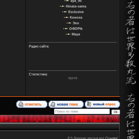
aya_95
Hinata-sama
Exclusive
Коноха
Эко
O4IOPik
Maya
Радио сайта:
Статистика:
пусто
P.S Дорогие друзья вот
Ccылка'