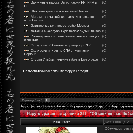
Вакуумные насосы Jurop: серии PN, PNR и
(0)
DL
Шахтный транспорт и техника Dekree
(0)
Магазин запчастей just.parts: доставка по
(0)
всей России
Элитное жилье и новостройки Москвы
(0)
Детские аксессуары для волос: виды и выбор
(0)
Инженерные системы Ридан: автоматизация
(0)
и монтаж
Экскурсии в Эрмитаж и пригороды СПб
(0)
Экскурсии и туры по СПб от компании
(0)
Captour
Студия Улыбки: лечение зубов в Волгограде
(0)
Пользователи посетившие форум сегодня:
1
Страница
1
из
1
Наруто форум
»
Новинки Аниме
»
Обсуждение серий "Наруто"
»
Наруто ураганн
Наруто ураганные хроники 281 - "Объединенные Войс
Kam1kadze
Дата: Пятница, 28.
Обсуждаем серию 