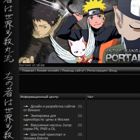
Хостинг от
uCoz
Главная
|
Аниме онлайн
|
Помощь сайту!
|
Регистрация
|
Вход
Информационный центр:
Чат:
Дизайн и разработка сайтов
(0)
от Bewave
Экипировка для
(0)
единоборств: цены в Москве
Вакуумные насосы Jurop:
(0)
серии PN, PNR и DL
Шахтный транспорт и
(0)
техника Dekree