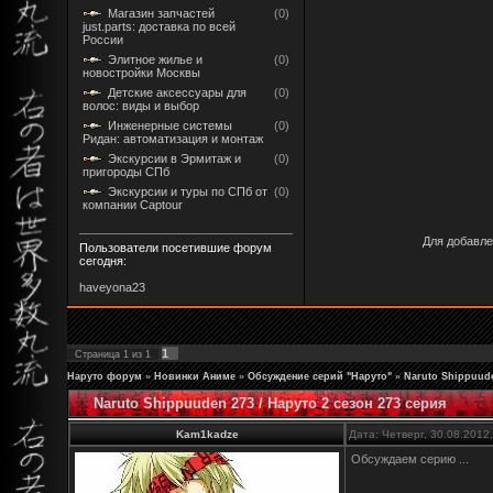
Магазин запчастей
(0)
just.parts: доставка по всей
России
Элитное жилье и
(0)
новостройки Москвы
Детские аксессуары для
(0)
волос: виды и выбор
Инженерные системы
(0)
Ридан: автоматизация и монтаж
Экскурсии в Эрмитаж и
(0)
пригороды СПб
Экскурсии и туры по СПб от
(0)
компании Captour
Для добавле
Пользователи посетившие форум
сегодня:
haveyona23
1
Страница
1
из
1
Наруто форум
»
Новинки Аниме
»
Обсуждение серий "Наруто"
»
Naruto Shippuude
Naruto Shippuuden 273 / Наруто 2 сезон 273 серия
Kam1kadze
Дата: Четверг, 30.08.2012
Обсуждаем серию ...