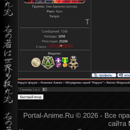
Группа:
Зам.Администратора
Ранг:
Каге
Титул:
T0reador xD
Сообщений:
7165
Награды:
1032
Репутация:
21156
Статус:
Медали:
Наруто форум
»
Новинки Аниме
»
Обсуждение серий "Наруто"
»
Naruto Shippuude
1
Страница
1
из
1
Portal-Anime.Ru © 2026 - Все п
сайта