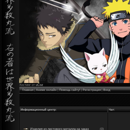
Хостинг от
uCoz
Главная
|
Аниме онлайн
|
Помощь сайту!
|
Регистрация
|
Вход
Информационный центр:
Чат:
Изделия из листового металла на заказ
(0)