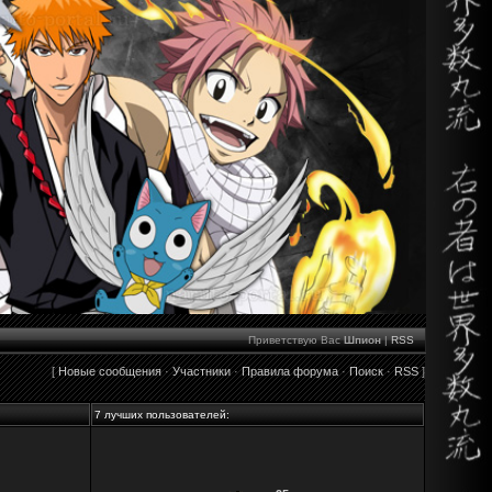
Приветствую Вас
Шпион
|
RSS
[
Новые сообщения
·
Участники
·
Правила форума
·
Поиск
·
RSS
]
7 лучших пользователей: