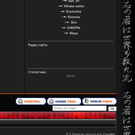
aya_95
Hinata-sama
Exclusive
Коноха
Эко
O4IOPik
Maya
Радио сайта:
Статистика:
пусто
P.S Дорогие друзья вот
Ccылка