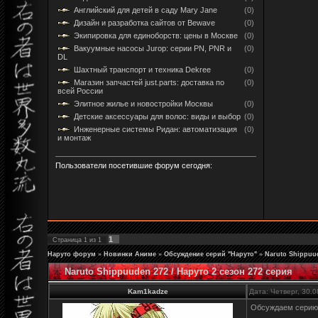
Английский для детей в саду Mary Jane
(0)
Дизайн и разработка сайтов от Bewave
(0)
Экипировка для единоборств: цены в Москве
(0)
Вакуумные насосы Jurop: серии PN, PNR и
(0)
DL
Шахтный транспорт и техника Dekree
(0)
Магазин запчастей just.parts: доставка по
(0)
всей России
Элитное жилье и новостройки Москвы
(0)
Детские аксессуары для волос: виды и выбор
(0)
Инженерные системы Ридан: автоматизация
(0)
и монтаж
Пользователи посетившие форум сегодня:
1
Страница
1
из
1
Наруто форум
»
Новинки Аниме
»
Обсуждение серий "Наруто"
»
Naruto Shippuud
Naruto Shippuuden 272 / Наруто 2 сезон 272 серия
Kam1kadze
Дата: Четверг, 30.
Обсуждаем серию 