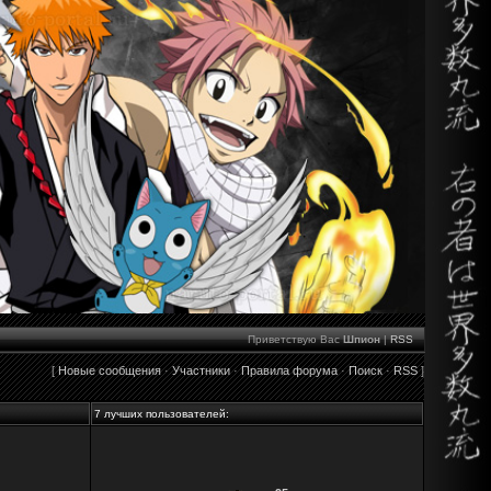
Приветствую Вас
Шпион
|
RSS
[
Новые сообщения
·
Участники
·
Правила форума
·
Поиск
·
RSS
]
7 лучших пользователей: