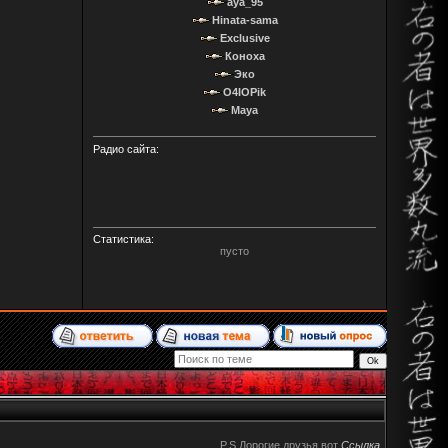
aya_95
Hinata-sama
Exclusive
Коноха
Эко
O4IOPik
Maya
Радио сайта:
Статистика:
пусто
P.S Дорогие друзья вот
Ccылка