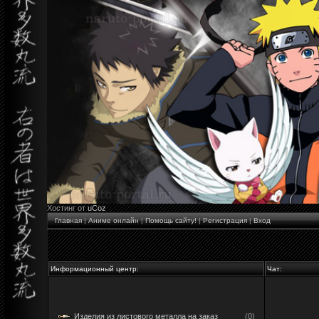
Хостинг от
uCoz
Главная
|
Аниме онлайн
|
Помощь сайту!
|
Регистрация
|
Вход
Информационный центр:
Чат:
Изделия из листового металла на заказ
(0)