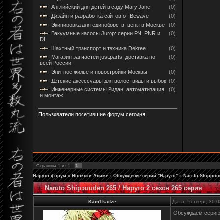
Английский для детей в саду Mary Jane
(0)
Дизайн и разработка сайтов от Bewave
(0)
Экипировка для единоборств: цены в Москве
(0)
Вакуумные насосы Jurop: серии PN, PNR и
(0)
DL
Шахтный транспорт и техника Dekree
(0)
Магазин запчастей just.parts: доставка по
(0)
всей России
Элитное жилье и новостройки Москвы
(0)
Детские аксессуары для волос: виды и выбор
(0)
Инженерные системы Ридан: автоматизация
(0)
и монтаж
Пользователи посетившие форум сегодня:
1
Страница
1
из
1
Наруто форум
»
Новинки Аниме
»
Обсуждение серий "Наруто"
»
Naruto Shippuud
Naruto Shippuuden 265 / Наруто 2 сезон 265 серия
Kam1kadze
Дата: Четверг, 30.
Обсуждаем серию 