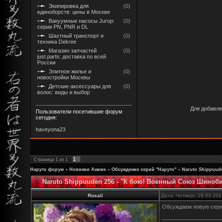
Экипировка для
(0)
единоборств: цены в Москве
Вакуумные насосы Jurop:
(0)
серии PN, PNR и DL
Шахтный транспорт и
(0)
техника Dekree
Магазин запчастей
(0)
just.parts: доставка по всей
России
Элитное жилье и
(0)
новостройки Москвы
Детские аксессуары для
(0)
волос: виды и выбор
Для добавле
Пользователи посетившие форум
сегодня:
haveyona23
1
Страница
1
из
1
Наруто форум
»
Новинки Аниме
»
Обсуждение серий "Наруто"
»
Naruto Shippuud
Naruto Shippuuden 256 - "К бою! Военный Союз Шиноби
Rosali
Дата: Четверг, 29.03.20
Обсуждаем новую сер