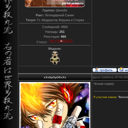
Группа:
Шиноби
Ранг:
Легендарный Санин
Титул:
Гл. Модератор Форума и Стерва
Сообщений:
4860
Награды:
251
Репутация:
969
Статус:
Медали:
xXxIIpOpOKxXx
Дата: Суббота, 07.04.20
Чоткая серия)
Я участник кланов:
"Вонгола