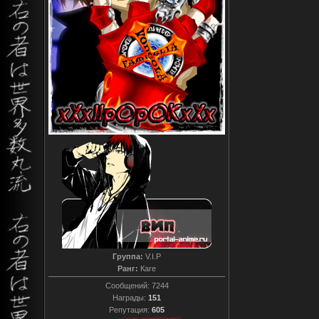
Группа:
V.I.P
Ранг:
Каге
Сообщений:
7244
Награды:
151
Репутация:
605