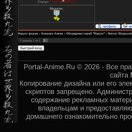
Статус:
Медали:
Наруто форум
»
Новинки Аниме
»
Обсуждение серий "Наруто"
»
Naruto Shippuud
1
Страница
1
из
1
Portal-Anime.Ru © 2026 - Все п
сайта
Копирование дизайна или его эле
скриптов запрещено. Администра
содержание рекламных матери
владельцам и предоставляю
домашнего ознакомительно про