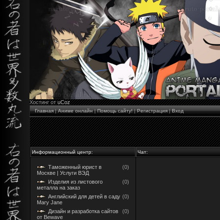
Хостинг от
uCoz
Главная
|
Аниме онлайн
|
Помощь сайту!
|
Регистрация
|
Вход
Информационный центр:
Чат:
Таможенный юрист в
(0)
Москве | Услуги ВЭД
Изделия из листового
(0)
металла на заказ
Английский для детей в саду
(0)
Mary Jane
Дизайн и разработка сайтов
(0)
от Bewave