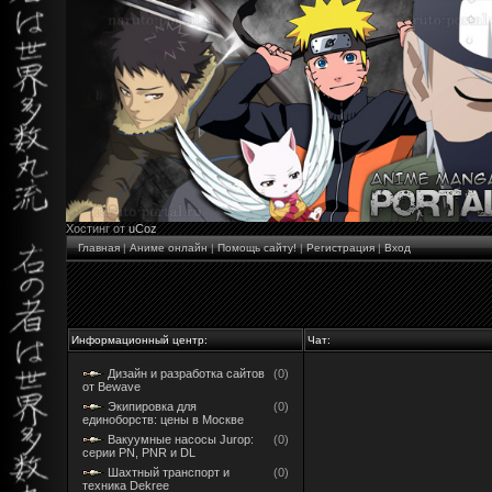
Хостинг от
uCoz
Главная
|
Аниме онлайн
|
Помощь сайту!
|
Регистрация
|
Вход
Информационный центр:
Чат:
Дизайн и разработка сайтов
(0)
от Bewave
Экипировка для
(0)
единоборств: цены в Москве
Вакуумные насосы Jurop:
(0)
серии PN, PNR и DL
Шахтный транспорт и
(0)
техника Dekree