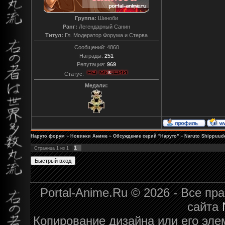
Группа:
Шиноби
Ранг:
Легендарный Санин
Титул:
Гл. Модератор Форума и Стерва
Сообщений:
4860
Награды:
251
Репутация:
969
Статус:
Медали:
Наруто форум
»
Новинки Аниме
»
Обсуждение серий "Наруто"
»
Naruto Shippuude
1
Страница
1
из
1
Portal-Anime.Ru © 2026 - Все п
сайта
Копирование дизайна или его эле