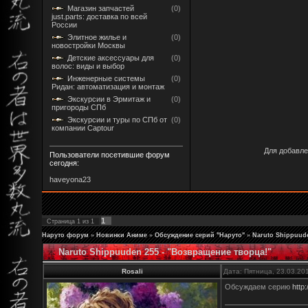
Магазин запчастей
(0)
just.parts: доставка по всей
России
Элитное жилье и
(0)
новостройки Москвы
Детские аксессуары для
(0)
волос: виды и выбор
Инженерные системы
(0)
Ридан: автоматизация и монтаж
Экскурсии в Эрмитаж и
(0)
пригороды СПб
Экскурсии и туры по СПб от
(0)
компании Captour
Для добавле
Пользователи посетившие форум
сегодня:
haveyona23
1
Страница
1
из
1
Наруто форум
»
Новинки Аниме
»
Обсуждение серий "Наруто"
»
Naruto Shippuude
Naruto Shippuuden 255 - "Возвращение творца!"
Rosali
Дата: Пятница, 23.03.20
Обсуждаем серию
http