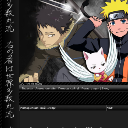
Хостинг от
uCoz
Главная
|
Аниме онлайн
|
Помощь сайту!
|
Регистрация
|
Вход
Информационный центр:
Чат: