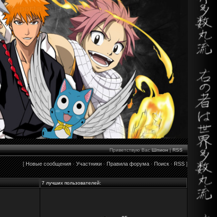
Приветствую Вас
Шпион
|
RSS
[
Новые сообщения
·
Участники
·
Правила форума
·
Поиск
·
RSS
]
7 лучших пользователей: