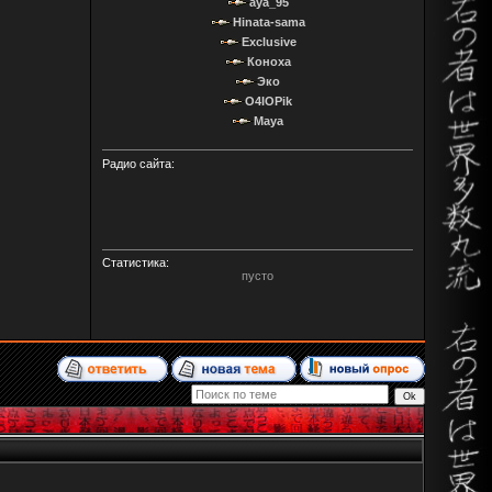
aya_95
Hinata-sama
Exclusive
Коноха
Эко
O4IOPik
Maya
Радио сайта:
Статистика:
пусто