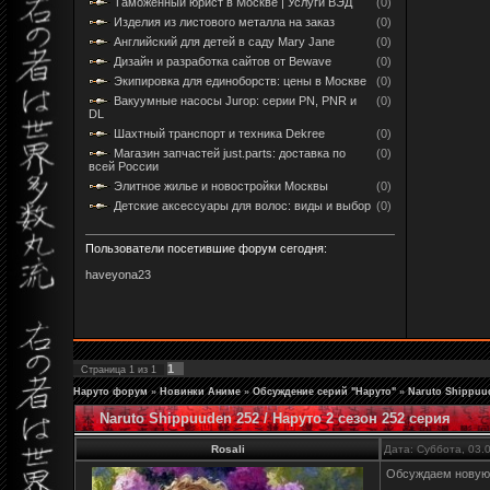
Таможенный юрист в Москве | Услуги ВЭД
(0)
Изделия из листового металла на заказ
(0)
Английский для детей в саду Mary Jane
(0)
Дизайн и разработка сайтов от Bewave
(0)
Экипировка для единоборств: цены в Москве
(0)
Вакуумные насосы Jurop: серии PN, PNR и
(0)
DL
Шахтный транспорт и техника Dekree
(0)
Магазин запчастей just.parts: доставка по
(0)
всей России
Элитное жилье и новостройки Москвы
(0)
Детские аксессуары для волос: виды и выбор
(0)
Пользователи посетившие форум сегодня:
haveyona23
1
Страница
1
из
1
Наруто форум
»
Новинки Аниме
»
Обсуждение серий "Наруто"
»
Naruto Shippuud
Naruto Shippuuden 252 / Наруто 2 сезон 252 серия
Rosali
Дата: Суббота, 03.
Обсуждаем новую