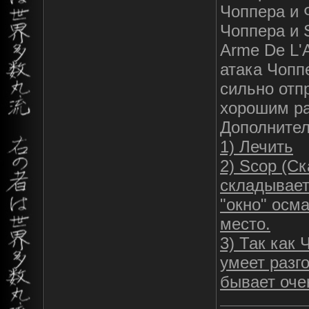
Чоппера и 
Чоппера и 
Arme De L'A
атака Чопп
сильно отп
хорошим ра
Дополнител
1) Лечить
2) Scop (Ск
складывает
"окно" осма
место.
3) Так как
умеет разг
бывает оче