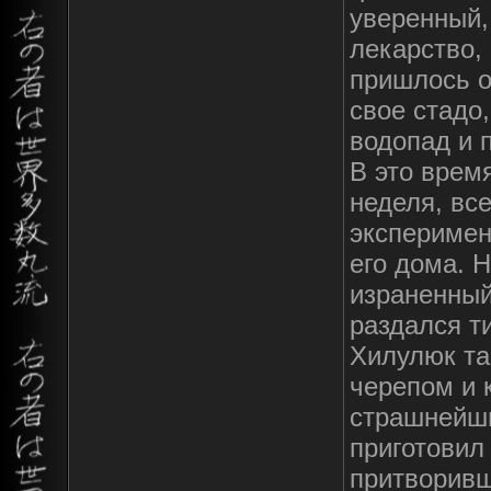
уверенный, 
лекарство,
пришлось о
свое стадо
водопад и п
В это врем
неделя, вс
эксперимен
его дома. Н
израненный
раздался ти
Хилулюк так
черепом и к
страшнейши
приготовил 
притворивш