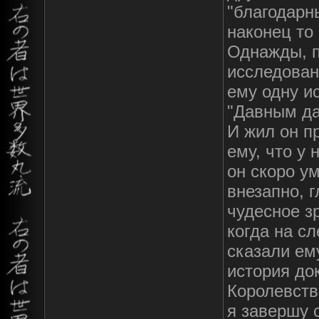
"благодарн
наконец то
Однажды, п
исследован
ему одну и
"Давным да
И жил он п
ему, что у 
он скоро у
внезапно, 
чудесное з
когда на с
сказали ем
история до
Королевств
я завершу 