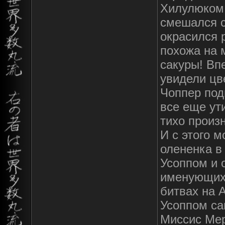
Хилулюком.
смешался с
окрасился 
похожа на 
сакуры! Вп
увидели цв
Чоппер под
все еще ут
тихо произ
И с этого 
олененка в
Усоппом и 
именующих
битвах на 
Усоппом са
Миссис Мер