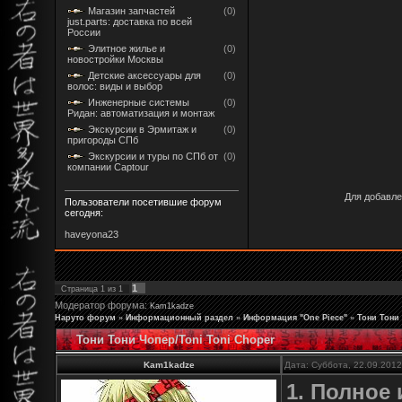
Магазин запчастей
(0)
just.parts: доставка по всей
России
Элитное жилье и
(0)
новостройки Москвы
Детские аксессуары для
(0)
волос: виды и выбор
Инженерные системы
(0)
Ридан: автоматизация и монтаж
Экскурсии в Эрмитаж и
(0)
пригороды СПб
Экскурсии и туры по СПб от
(0)
компании Captour
Для добавле
Пользователи посетившие форум
сегодня:
haveyona23
1
Страница
1
из
1
Модератор форума:
Kam1kadze
Наруто форум
»
Информационный раздел
»
Информация "One Piece"
»
Тони Тони
Тони Тони Чопер/Toni Toni Choper
Kam1kadze
Дата: Суббота, 22.09.201
1. Полное