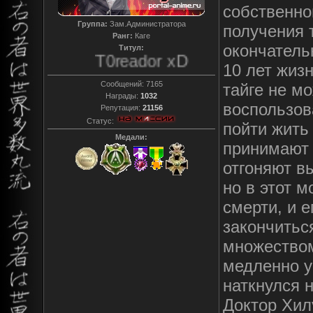
собственно
Группа:
Зам.Администратора
получения 
Ранг:
Каге
окончатель
Титул:
T0reador xD
10 лет жиз
Сообщений:
7165
тайге не м
Награды:
1032
воспользов
Репутация:
21156
Статус:
пойти жить
Медали:
принимают 
отгоняют в
но в этот м
смерти, и 
закончитьс
множеством
медленно у
наткнулся 
Доктор Хил