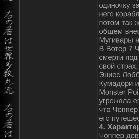
одиночку з
него кораб
потом так 
общем внес
Мугивары н
В Вотер 7 
смерти под
свой страх
Эниес Лобб
Кумадори и
Monster Poi
угрожала ег
что Чоппер
его путеше
4. Характе
Чоппер дово