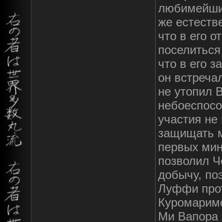
любимейшим
же естеств
что в его о
поселиться
что в его з
он встреча
не утопил 
небоеспосо
участия не
защищать м
первых мин
позволил Ч
добычу, по
Луффи прот
Куромаримо
Ми Вапора 