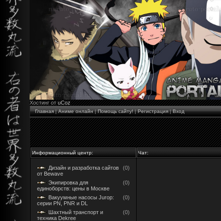
Хостинг от
uCoz
Главная
|
Аниме онлайн
|
Помощь сайту!
|
Регистрация
|
Вход
Информационный центр:
Чат:
Дизайн и разработка сайтов
(0)
от Bewave
Экипировка для
(0)
единоборств: цены в Москве
Вакуумные насосы Jurop:
(0)
серии PN, PNR и DL
Шахтный транспорт и
(0)
техника Dekree