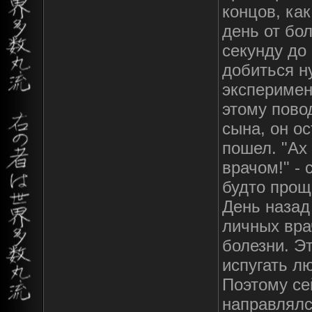
концов, ка
день от бол
секунду до
добиться н
эксперимен
этому пово
сына, он о
пошел. "Ах
врачом!" -
будто прощ
День назад
личных вра
болезни. Э
испугать л
Поэтому се
направлялс