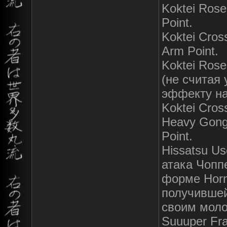
Koktei Ros
Point.
Koktei Cro
Arm Point.
Koktei Rose
(не считая 
эффекту на
Koktei Cros
Heavy Gong
Point.
Hissatsu U
атака Чопп
форме Horn 
получившей
своим моло
Suuuper Fr