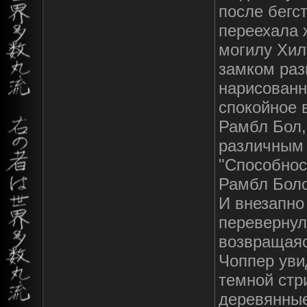
после бегс
переехала 
могилу Хил
замком раз
нарисованн
спокойное 
Рамбл Бол,
различным
"Способнос
Рамбл Боло
И внезапно
перевернул
возвращаяс
Чоппер уви
темной стр
деревянные