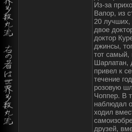
Из-за прих
Вапор, из 
20 лучших,
двое докто
доктор Кур
джинсы, то
тот самый,
Шарлатан, 
привел к се
течение го
розовую шл
Чоппер. В 
наблюдал о
ходил вмес
самоизобре
друзей, вм