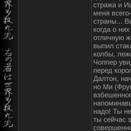
стража и Иш
меня всего
страны... 
когда о них
отличную ж
выпил стак
колбы, леж
Чоппер уви
перед коро
Далтон, на
но Ми (Фру
взбешенног
напоминавш
надо! Ты н
ты сейчас з
совершенно