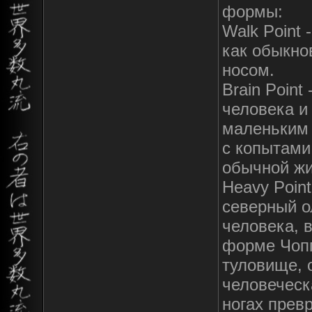
формы:
Walk Point
как обыкно
носом.
Brain Point
человека и
маленьким 
с копытами
обычной жи
Heavy Point
северный о
человека, в
форме Чопп
туловище, 
человеческ
ногах прев