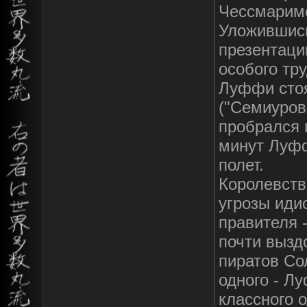
Чессмарим
Уложившись
презентаци
особого тр
Луффи стоя
("Семиуров
пробрался 
минут Луфф
полет.
Королевств
угрозы иди
правителя 
почти вызд
пиратов Со
одного - Л
классного 