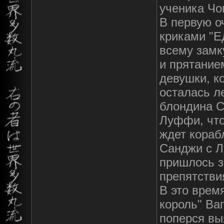
ученика Чо
В первую о
криками "Е
всему замк
и прятание
девушки, к
осталась ле
блондина С
Луффи, что
ждет кораб
Санджи с Л
пришлось з
препятстви
В это врем
король" Вап
поперся вы