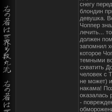
снегу пере
блондин пр
девушка. В
Чоппер знал
лечить... т
должен пом
запомнил х
которое Чо
темными во
схватить До
человек с 
не может) и
накама! По
оказалась 
- поврежде
обморожени