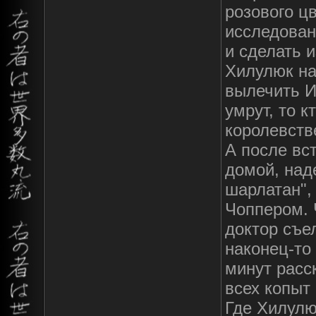
розового цв
исследован
и сделать и
Хилулюк на
вылечить И
умрут, то к
королевств
А после вс
домой, наде
шарлатан",
Чоппером. 
доктор съе
наконец-то 
минут расс
всех копыт 
Где Хилулю