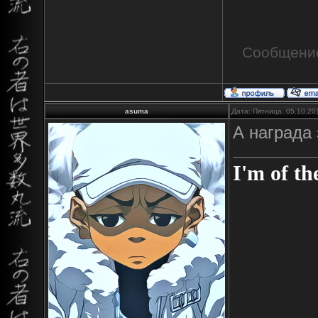
Сообщени
asuma
Дата: Пятница, 05.10.20
А награда 
I'm of th