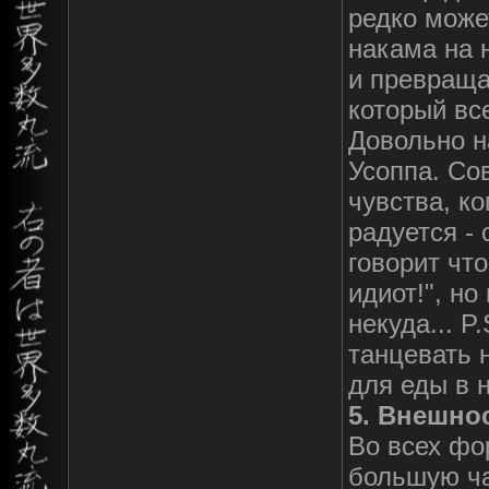
редко може
накама на 
и превраща
который вс
Довольно н
Усоппа. Со
чувства, ко
радуется -
говорит что
идиот!", но
некуда... P
танцевать 
для еды в н
5. Внешно
Во всех фо
большую ча