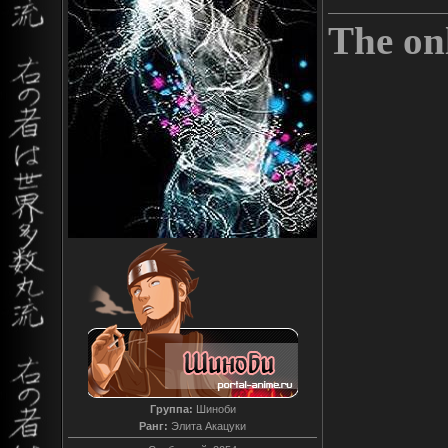
The onl
Группа:
Шиноби
Ранг:
Элита Акацуки