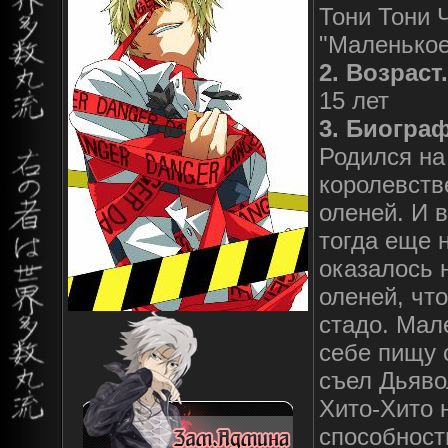
Тони Тони Ч
"Маленькое
2. Возраст.
15 лет
3. Биогра
Родился на
королевств
оленей. И в
тогда еще 
оказалось 
оленей, чт
стадо. Мал
себе пищу 
съел Дьяво
Хито-Хито 
способност