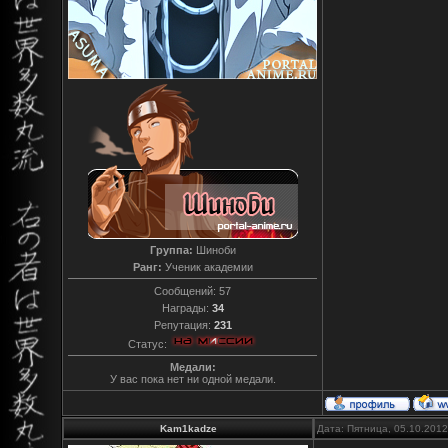
Группа:
Шиноби
Ранг:
Ученик академии
Сообщений:
57
Награды:
34
Репутация:
231
Статус:
Медали:
У вас пока нет ни одной медали.
Kam1kadze
Дата: Пятница, 05.10.201