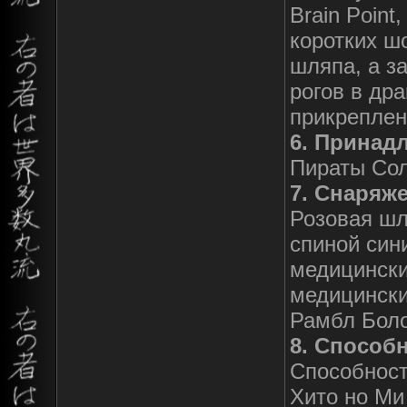
Brain Poin
коротких ш
шляпа, а за
рогов в др
прикреплен
6. Принад
Пираты Сол
7. Снаряж
Розовая шл
спиной син
медицински
медицински
Рамбл Боло
8. Способн
Способност
Хито но Ми