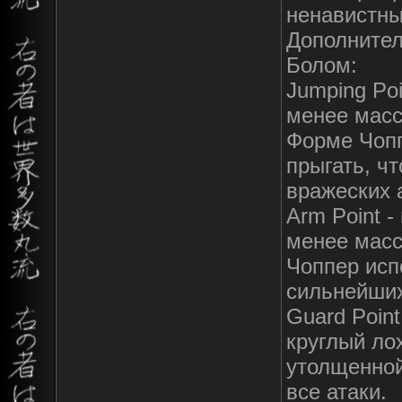
ненавистны
Дополните
Болом:
Jumping Poi
менее масс
Форме Чопп
прыгать, чт
вражеских 
Arm Point -
менее масс
Чоппер исп
сильнейших
Guard Poin
круглый ло
утолщенной
все атаки.