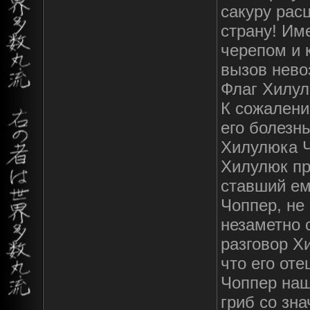
сакуру рас
страну! Им
черепом и 
вызов нево
Флаг Хилу
К сожалени
его болезнь
Хилулюка Ч
Хилулюк пр
ставший ем
Чоппер, не
незаметно 
разговор Хи
что его от
Чоппер наш
гриб со зна