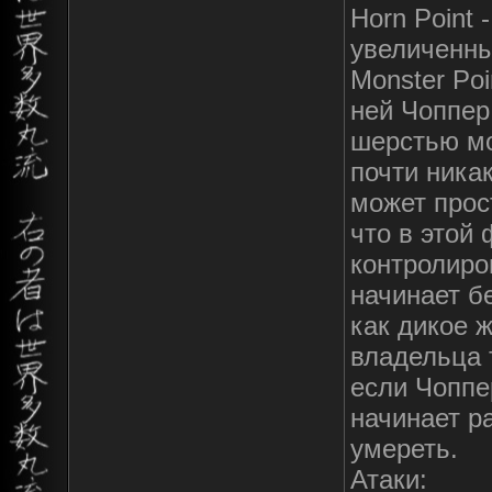
Horn Point 
увеличенны
Monster Po
ней Чоппер
шерстью мо
почти ника
может прос
что в этой
контролиро
начинает бе
как дикое 
владельца 
если Чоппер
начинает р
умереть.
Атаки: