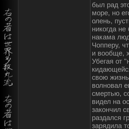
был рад эт
море, но е
олень, пус
никогда не
накама люд
Чопперу, чт
и вообще, 
Убегая от 
кидающейс
свою жизнь
волновал ег
смертью, с
видел на ос
закончил с
раздался г
зарядила т