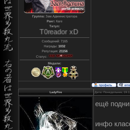
Группа:
Зам.Администратора
Ранг:
Каге
Титул:
T0reador xD
Сообщений:
7165
Награды:
1032
Репутация:
21156
Статус:
Медали:
LadyFire
Дата: Понедельник, 19.1
ещё подн
инфо класс